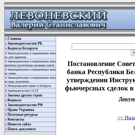
Главная
Законодательство РБ
Кодексы Беларуси
Законодательные и нормативные акты
по дате принятия
Законодательные и нормативные акты
Постановление Сове
принятые различными органами власти
Законодательные и нормативные акты
банка Республики Бел
по темам
Законодательные и нормативные акты
утверждении Инструк
по виду документы
Международное право в Беларуси
фьючерсных сделок в
Законодательство СССР
Законы других стран
Докум
Кодексы
Законодательство РФ
Право Украины
Полезные ресурсы
<< Наз
Контакты
Новости сайта
Поиск документа