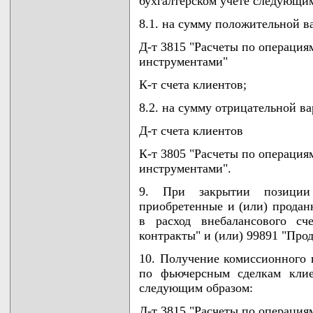
бухгалтерском учете следующим
8.1. на сумму положительной 
Д-т 3815 "Расчеты по операци
инструментами"
К-т счета клиентов;
8.2. на сумму отрицательной в
Д-т счета клиентов
К-т 3805 "Расчеты по операци
инструментами".
9. При закрытии позиции
приобретенные и (или) прода
в расход внебалансового сч
контракты" и (или) 99891 "Про
10. Получение комиссионного 
по фьючерсным сделкам клие
следующим образом:
Д-т 3815 "Расчеты по операци