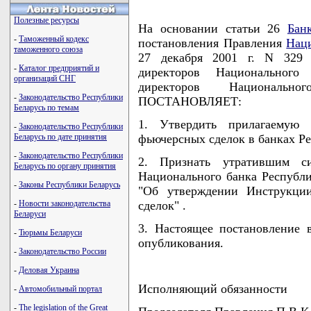
Полезные ресурсы
На основании статьи 26
Бан
-
Таможенный кодекс
постановления Правления
Нац
таможенного союза
27 декабря 2001 г. N 329 
-
Каталог предприятий и
директоров Национального
организаций СНГ
директоров Национальн
-
Законодательство Республики
ПОСТАНОВЛЯЕТ:
Беларусь по темам
1. Утвердить прилагаемую 
-
Законодательство Республики
Беларусь по дате принятия
фьючерсных сделок в банках Ре
-
Законодательство Республики
2. Признать утратившим си
Беларусь по органу принятия
Национального банка Республик
-
Законы Республики Беларусь
"Об утверждении Инструкции
-
Новости законодательства
сделок" .
Беларуси
3. Настоящее постановление 
-
Тюрьмы Беларуси
опубликования.
-
Законодательство России
-
Деловая Украина
Исполняющий обязанности
-
Автомобильный портал
-
The legislation of the Great