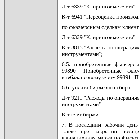
Д-т 6339 "Клиринговые счета"
К-т 6941 "Переоценка произво
по фьючерсным сделкам клиент
Д-т 6339 "Клиринговые счета"
К-т 3815 "Расчеты по операци
инструментами";
6.5. приобретенные фьючерс
99890 "Приобретенные фью
внебалансовому счету 99891 "
6.6. уплата биржевого сбора:
Д-т 9211 "Расходы по операци
инструментами"
К-т счет биржи.
7. В последний рабочий день
также при закрытии позиц
вариационная маржа по фьючер