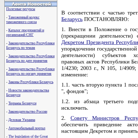
Полезные ресурсы
В соответствии с частью тре
-
Таможенный кодекс
Беларусь
ПОСТАНОВЛЯЮ:
таможенного союза
1. Внести в Положение о гос
-
Каталог предприятий и
организаций СНГ
(прекращении деятельности) 
Декретом Президента Республи
-
Законодательство Республики
Беларусь по темам
упорядочении государственной
деятельности) субъектов х
-
Законодательство Республики
Беларусь по дате принятия
правовых актов Республики Белар
1/4230; 2003 г., N 105, 1/490
-
Законодательство Республики
Беларусь по органу принятия
изменение:
-
Законы Республики Беларусь
1.1. часть вторую пункта 1 по
-
Новости законодательства
", фондов";
Беларуси
1.2. из абзаца третьего по
-
Тюрьмы Беларуси
исключить.
-
Законодательство России
2.
Совету Министров Респу
-
Деловая Украина
обеспечить приведение акто
-
Автомобильный портал
настоящим Декретом и принять
-
The legislation of the Great