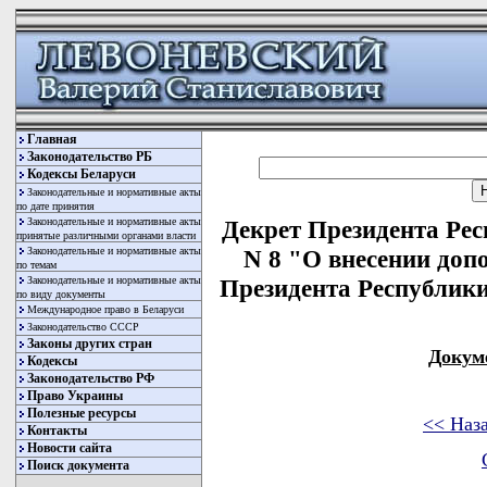
Главная
Законодательство РБ
Кодексы Беларуси
Законодательные и нормативные акты
по дате принятия
Законодательные и нормативные акты
Декрет Президента Рес
принятые различными органами власти
Законодательные и нормативные акты
N 8 "О внесении доп
по темам
Законодательные и нормативные акты
Президента Республики 
по виду документы
Международное право в Беларуси
Законодательство СССР
Законы других стран
Докум
Кодексы
Законодательство РФ
Право Украины
Полезные ресурсы
<< Наз
Контакты
Новости сайта
Поиск документа