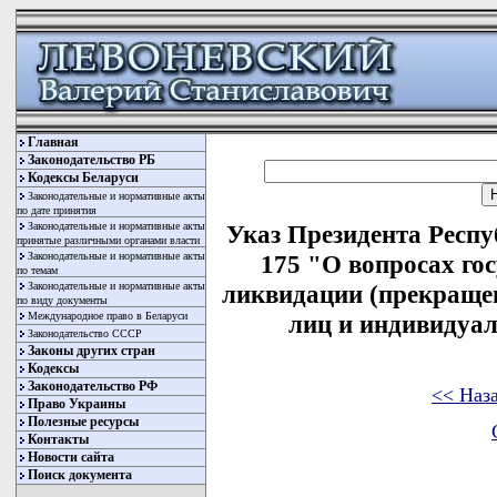
Главная
Законодательство РБ
Кодексы Беларуси
Законодательные и нормативные акты
по дате принятия
Законодательные и нормативные акты
Указ Президента Респу
принятые различными органами власти
Законодательные и нормативные акты
175 "О вопросах го
по темам
Законодательные и нормативные акты
ликвидации (прекраще
по виду документы
Международное право в Беларуси
лиц и индивидуа
Законодательство СССР
Законы других стран
Кодексы
Законодательство РФ
<< Наз
Право Украины
Полезные ресурсы
Контакты
Новости сайта
Поиск документа