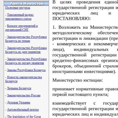
В целях проведения едино
государственной регистрации 
Полезные ресурсы
юридических лиц и ин
-
Таможенный кодекс
ПОСТАНОВЛЯЮ:
таможенного союза
-
Каталог предприятий и
1. Возложить на Министерст
организаций СНГ
методологическому обеспеч
-
Законодательство Республики
регистрации и ликвидации (пр
Беларусь по темам
- коммерческих и некоммерче
-
Законодательство Республики
лица), индивидуальных п
Беларусь по дате принятия
государственной регистраци
-
Законодательство Республики
кредитно-финансовых организ
Беларусь по органу принятия
брокеров, объединений страхо
-
Законы Республики Беларусь
иностранными инвестициями).
-
Новости законодательства
Министерство юстиции:
Беларуси
принимает нормативные правов
-
Тюрьмы Беларуси
первой настоящего пункта;
-
Законодательство России
взаимодействует с госуд
-
Деловая Украина
государственной регистрации 
-
Автомобильный портал
юридических лиц и индивидуа
-
The legislation of the Great