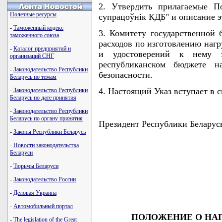
2. Утвердить прилагаемые П
Полезные ресурсы
супрацоўнiк КДБ" и описание э
-
Таможенный кодекс
3. Комитету государственной 
таможенного союза
расходов по изготовлению нагр
-
Каталог предприятий и
и удостоверений к нему з
организаций СНГ
республиканском бюджете на
-
Законодательство Республики
безопасности.
Беларусь по темам
4. Настоящий Указ вступает в с
-
Законодательство Республики
Беларусь по дате принятия
-
Законодательство Республики
Беларусь по органу принятия
Президент Республики Бела
-
Законы Республики Беларусь
-
Новости законодательства
Беларуси
                                    
-
Тюрьмы Беларуси
                                    
                                    
-
Законодательство России
                                   
-
Деловая Украина
-
Автомобильный портал
ПОЛОЖЕНИЕ О НАГ
-
The legislation of the Great