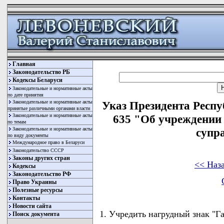
Главная
Законодательство РБ
Кодексы Беларуси
Законодательные и нормативные акты
по дате принятия
Законодательные и нормативные акты
Указ Президента Респу
принятые различными органами власти
Законодательные и нормативные акты
635 "Об учреждении
по темам
Законодательные и нормативные акты
супр
по виду документы
Международное право в Беларуси
Законодательство СССР
Законы других стран
<< Наз
Кодексы
Законодательство РФ
Право Украины
Полезные ресурсы
Контакты
Новости сайта
1. Учредить нагрудный знак "Г
Поиск документа