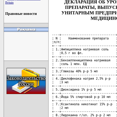
ДЕКЛАРАЦИЯ ОБ УР
Britain
ПРЕПАРАТЫ, ВЫПУ
УНИТАРНЫМ ПРЕДПРИ
Правовые новости
МЕДИЦИНС
----+------------------------------+
¦ N ¦    Наименование препарата    ¦
¦п/п¦                              ¦
+---+------------------------------+
¦ 1.¦Ампициллина натриевая соль    ¦
¦   ¦0,5 г во фл.                  ¦
+---+------------------------------+
¦ 2.¦Бензилпенициллина натриевая   ¦
¦   ¦соль 1 млн. ЕД                ¦
+---+------------------------------+
¦ 3.¦Глюкозы 40% р-р 5 мл          ¦
+---+------------------------------+
¦ 4.¦Диклофенака натрия 2,5% р-р   ¦
¦   ¦3 мл                          ¦
+---+------------------------------+
¦ 5.¦Диоксидина 1% р-р 5 мл        ¦
+---+------------------------------+
¦ 6.¦Йода 5% спиртовой р-р 10 мл   ¦
+---+------------------------------+
¦ 7.¦Ксантинола никотинат 15% р-р  ¦
¦   ¦2 мл                          ¦
+---+------------------------------+
¦ 8.¦Лидокаина г/хл. 2% р-р 2 мл   ¦