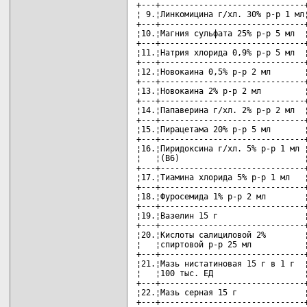
+---+------------------------------+
¦ 9.¦Линкомицина г/хл. 30% р-р 1 мл¦
+---+------------------------------+
¦10.¦Магния сульфата 25% р-р 5 мл  ¦
+---+------------------------------+
¦11.¦Натрия хлорида 0,9% р-р 5 мл  ¦
+---+------------------------------+
¦12.¦Новокаина 0,5% р-р 2 мл       ¦
+---+------------------------------+
¦13.¦Новокаина 2% р-р 2 мл         ¦
+---+------------------------------+
¦14.¦Папаверина г/хл. 2% р-р 2 мл  ¦
+---+------------------------------+
¦15.¦Пирацетама 20% р-р 5 мл       ¦
+---+------------------------------+
¦16.¦Пиридоксина г/хл. 5% р-р 1 мл ¦
¦   ¦(В6)                          ¦
+---+------------------------------+
¦17.¦Тиамина хлорида 5% р-р 1 мл   ¦
+---+------------------------------+
¦18.¦Фуросемида 1% р-р 2 мл        ¦
+---+------------------------------+
¦19.¦Вазелин 15 г                  ¦
+---+------------------------------+
¦20.¦Кислоты салициловой 2%        ¦
¦   ¦спиртовой р-р 25 мл           ¦
+---+------------------------------+
¦21.¦Мазь нистатиновая 15 г в 1 г  ¦
¦   ¦100 тыс. ЕД                   ¦
+---+------------------------------+
¦22.¦Мазь серная 15 г              ¦
+---+------------------------------+