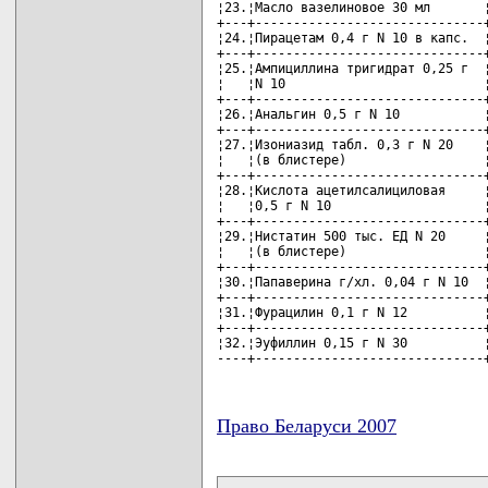
¦23.¦Масло вазелиновое 30 мл       ¦
+---+------------------------------+
¦24.¦Пирацетам 0,4 г N 10 в капс.  ¦
+---+------------------------------+
¦25.¦Ампициллина тригидрат 0,25 г  ¦
¦   ¦N 10                          ¦
+---+------------------------------+
¦26.¦Анальгин 0,5 г N 10           ¦
+---+------------------------------+
¦27.¦Изониазид табл. 0,3 г N 20    ¦
¦   ¦(в блистере)                  ¦
+---+------------------------------+
¦28.¦Кислота ацетилсалициловая     ¦
¦   ¦0,5 г N 10                    ¦
+---+------------------------------+
¦29.¦Нистатин 500 тыс. ЕД N 20     ¦
¦   ¦(в блистере)                  ¦
+---+------------------------------+
¦30.¦Папаверина г/хл. 0,04 г N 10  ¦
+---+------------------------------+
¦31.¦Фурацилин 0,1 г N 12          ¦
+---+------------------------------+
¦32.¦Эуфиллин 0,15 г N 30          ¦
----+------------------------------
Право Беларуси 2007
карта новых документов