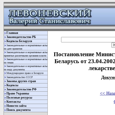
Главная
Законодательство РБ
Кодексы Беларуси
Законодательные и нормативные акты
по дате принятия
Законодательные и нормативные акты
Постановление Минис
принятые различными органами власти
Законодательные и нормативные акты
Беларусь от 23.04.200
по темам
Законодательные и нормативные акты
лекарств
по виду документы
Международное право в Беларуси
Докум
Законодательство СССР
Законы других стран
Кодексы
Законодательство РФ
<< Наз
Право Украины
Полезные ресурсы
Контакты
Новости сайта
Поиск документа