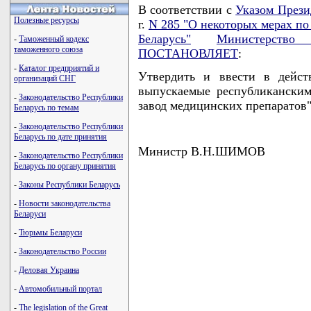
В соответствии с
Указом Прези
Полезные ресурсы
г.
N 285 "О некоторых мерах по
Беларусь"
Министерство
-
Таможенный кодекс
таможенного союза
ПОСТАНОВЛЯЕТ
:
-
Каталог предприятий и
Утвердить и ввести в дейст
организаций СНГ
выпускаемые республикански
-
Законодательство Республики
завод медицинских препаратов"
Беларусь по темам
-
Законодательство Республики
Беларусь по дате принятия
Министр В.Н.ШИМОВ
-
Законодательство Республики
Беларусь по органу принятия
-
Законы Республики Беларусь
-
Новости законодательства
Беларуси
-
Тюрьмы Беларуси
-
Законодательство России
-
Деловая Украина
-
Автомобильный портал
-
The legislation of the Great