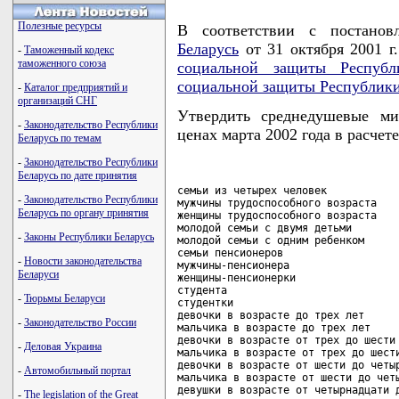
Полезные ресурсы
В соответствии с постано
Беларусь
от 31 октября 2001 
-
Таможенный кодекс
таможенного союза
социальной защиты Республ
социальной защиты Республики
-
Каталог предприятий и
организаций СНГ
Утвердить среднедушевые ми
-
Законодательство Республики
ценах марта 2002 года в расчет
Беларусь по темам
-
Законодательство Республики
Беларусь по дате принятия
семьи из четырех человек            
-
Законодательство Республики
мужчины трудоспособного возраста    
Беларусь по органу принятия
женщины трудоспособного возраста    
молодой семьи с двумя детьми        
-
Законы Республики Беларусь
молодой семьи с одним ребенком      
семьи пенсионеров                   
-
Новости законодательства
мужчины-пенсионера                  
Беларуси
женщины-пенсионерки                 
студента                            
-
Тюрьмы Беларуси
студентки                           
девочки в возрасте до трех лет      
-
Законодательство России
мальчика в возрасте до трех лет     
девочки в возрасте от трех до шести 
-
Деловая Украина
мальчика в возрасте от трех до шести
девочки в возрасте от шести до четыр
-
Автомобильный портал
мальчика в возрасте от шести до четы
девушки в возрасте от четырнадцати д
-
The legislation of the Great