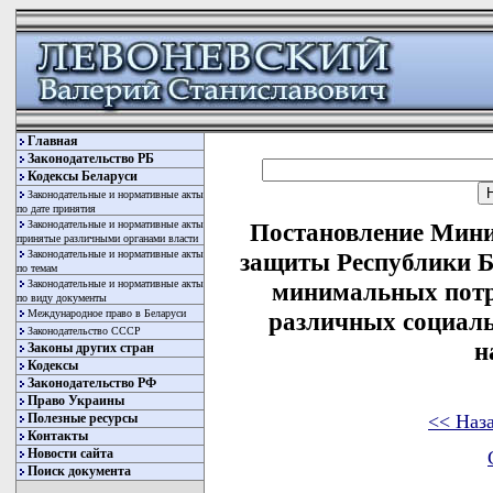
Главная
Законодательство РБ
Кодексы Беларуси
Законодательные и нормативные акты
по дате принятия
Законодательные и нормативные акты
Постановление Мини
принятые различными органами власти
Законодательные и нормативные акты
защиты Республики Бе
по темам
Законодательные и нормативные акты
минимальных потр
по виду документы
Международное право в Беларуси
различных социаль
Законодательство СССР
н
Законы других стран
Кодексы
Законодательство РФ
Право Украины
<< Наз
Полезные ресурсы
Контакты
Новости сайта
Поиск документа