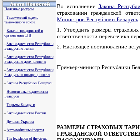
Во исполнение
Закона Республ
Полезные ресурсы
страховании гражданской отве
-
Таможенный кодекс
Министров Республики Беларусь
таможенного союза
1. Утвердить размеры страховых
-
Каталог предприятий и
организаций СНГ
ответственности перевозчика пер
-
Законодательство Республики
2. Настоящее постановление вступ
Беларусь по темам
-
Законодательство Республики
Беларусь по дате принятия
Премьер-министр Республики Б
-
Законодательство Республики
Беларусь по органу принятия
-
Законы Республики Беларусь
-
Новости законодательства
                                      
Беларуси
                                      
                                      
-
Тюрьмы Беларуси
                                      
-
Законодательство России
-
Деловая Украина
РАЗМЕРЫ СТРАХОВЫХ ТАР
-
Автомобильный портал
ГРАЖДАНСКОЙ ОТВЕТСТВЕ
-
The legislation of the Great