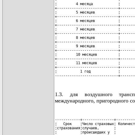
¦         4 месяца            ¦       
+-----------------------------+-------
¦         5 месяцев           ¦       
+-----------------------------+-------
¦         6 месяцев           ¦       
+-----------------------------+-------
¦         7 месяцев           ¦       
+-----------------------------+-------
¦         8 месяцев           ¦       
+-----------------------------+-------
¦         9 месяцев           ¦       
+-----------------------------+-------
¦         10 месяцев          ¦       
+-----------------------------+-------
¦         11 месяцев          ¦       
+-----------------------------+-------
¦           1 год             ¦       
------------------------------+-------
1.3. для воздушного трансп
международного, пригородного с
------------+---------------+---------
¦   Срок    ¦Число страховых¦ Количест
¦страхования¦случаев,       ¦         
¦           ¦происшедших у  ¦         