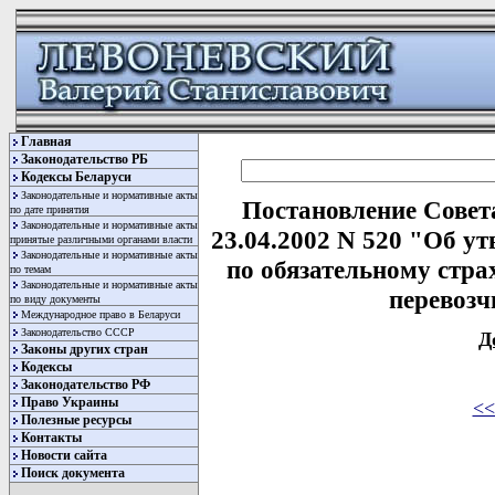
Главная
Законодательство РБ
Кодексы Беларуси
Законодательные и нормативные акты
Постановление Совет
по дате принятия
Законодательные и нормативные акты
23.04.2002 N 520 "Об у
принятые различными органами власти
Законодательные и нормативные акты
по обязательному стра
по темам
Законодательные и нормативные акты
перевозч
по виду документы
Международное право в Беларуси
Законодательство СССР
Д
Законы других стран
Кодексы
Законодательство РФ
Право Украины
<<
Полезные ресурсы
Контакты
Новости сайта
Поиск документа