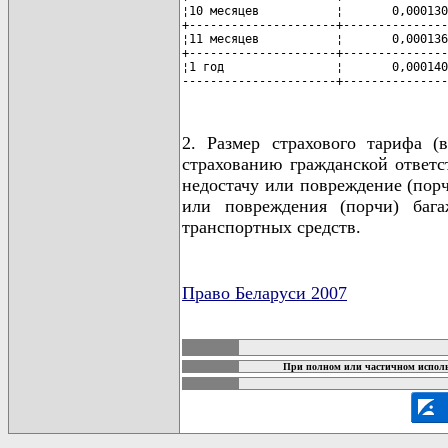
¦10 месяцев           ¦       0,000130
+---------------------+---------------
¦11 месяцев           ¦       0,000136
+---------------------+---------------
¦1 год                ¦       0,000140
----------------------+---------------
2. Размер страхового тарифа (
страхованию гражданской ответс
недостачу или повреждение (порч
или повреждения (порчи) бага
транспортных средств.
Право Беларуси 2007
карта новых документов
При полном или частичном исполь