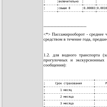
------------------------------
<*> Пассажирооборот - среднее 
средством в течение года, предш
1.2. для водного транспорта (
прогулочных и экскурсионных 
сообщения):
------------------------------+-------
¦      Срок страхования       ¦      Р
+-----------------------------+-------
¦         1 месяц             ¦       
+-----------------------------+-------
¦         2 месяца            ¦       
+-----------------------------+-------
¦         3 месяца            ¦       
+-----------------------------+-------