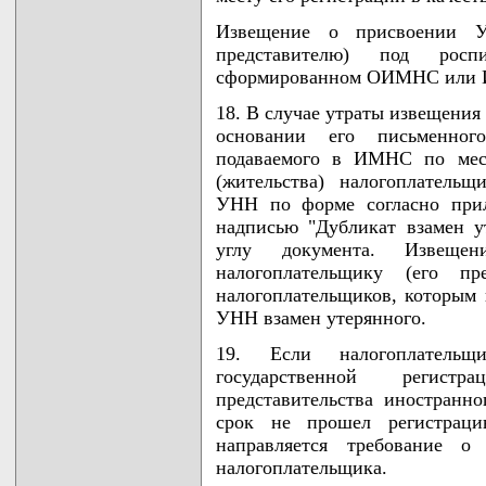
Извещение о присвоении У
представителю) под росп
сформированном ОИМНС или 
18. В случае утраты извещени
основании его письменног
подаваемого в ИМНС по мест
(жительства) налогоплатель
УНН по форме согласно при
надписью "Дубликат взамен у
углу документа. Извещ
налогоплательщику (его п
налогоплательщиков, которым
УНН взамен утерянного.
19. Если налогоплатель
государственной регис
представительства иностранн
срок не прошел регистраци
направляется требование о
налогоплательщика.