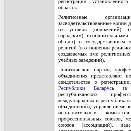
регистрации установленного
образца.
Религиозные организа
засвидетельствованные копии 
их уставов (положений), 
городским) исполнительными
общин) и государственным о
религий (в отношении религио
создаваемых ими религиозных
учебных заведений).
Политические партии, профе
объединения представляют но
свидетельства о регистраци
Республики Беларусь
(в о
республиканских профес
международных и республикан
объединений), управлениями ю
исполнительных комитет
профессиональных союзов, м
союзов (ассоциаций), на
организационных структур 