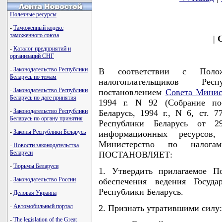
Полезные ресурсы
-
Таможенный кодекс
таможенного союза
|
С
-
Каталог предприятий и
организаций СНГ
-
Законодательство Республики
В соответствии с Полож
Беларусь по темам
налогоплательщиков Рес
-
Законодательство Республики
постановлением
Совета Минис
Беларусь по дате принятия
1994 г. N 92 (Собрание пос
-
Законодательство Республики
Беларусь, 1994 г., N 6, ст. 
Беларусь по органу принятия
Республики Беларусь от 
-
Законы Республики Беларусь
информационных ресурсов,
Министерство по налога
-
Новости законодательства
Беларуси
ПОСТАНОВЛЯЕТ:
-
Тюрьмы Беларуси
1. Утвердить прилагаемое П
-
Законодательство России
обеспечения ведения Госуда
Республики Беларусь.
-
Деловая Украина
-
Автомобильный портал
2. Признать утратившими силу:
-
The legislation of the Great