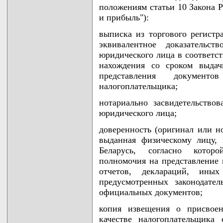
положениям статьи 10 Закона Р
и прибыль"):
выписка из торгового регистр
эквивалентное доказательст
юридического лица в соответст
нахождения со сроком выдач
представления докумен
налогоплательщика;
нотариально засвидетельство
юридического лица;
доверенность (оригинал или но
выданная физическому лицу,
Беларусь, согласно котор
полномочия на представление 
отчетов, деклараций, ины
предусмотренных законодател
официальных документов;
копия извещения о присвое
качестве налогоплательщика