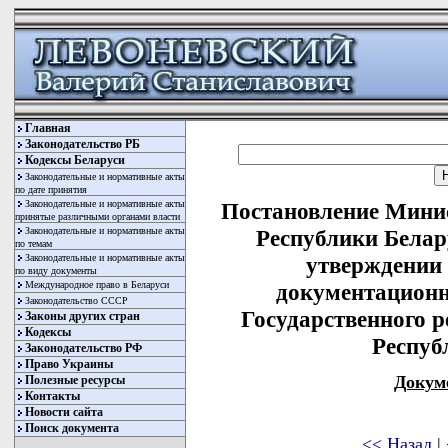
Главная
Законодательство РБ
Кодексы Беларуси
Законодательные и нормативные акты
по дате принятия
Законодательные и нормативные акты
Постановление Минис
принятые различными органами власти
Законодательные и нормативные акты
Республики Белару
по темам
Законодательные и нормативные акты
утверждении
по виду документы
Международное право в Беларуси
документационн
Законодательство СССР
Государственного 
Законы других стран
Кодексы
Респуб
Законодательство РФ
Право Украины
Докум
Полезные ресурсы
Контакты
Новости сайта
Поиск документа
<< Назад
|