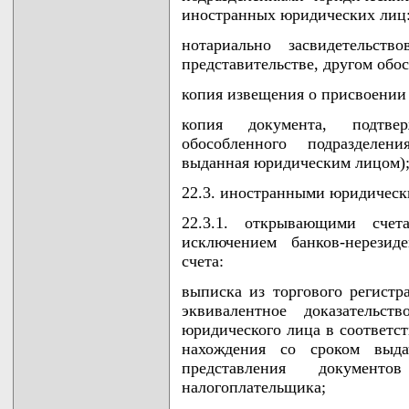
иностранных юридических лиц
нотариально засвидетельст
представительстве, другом обо
копия извещения о присвоении
копия документа, подтве
обособленного подразделен
выданная юридическим лицом)
22.3. иностранными юридическ
22.3.1. открывающими счет
исключением банков-нерезид
счета:
выписка из торгового регистр
эквивалентное доказательст
юридического лица в соответст
нахождения со сроком выд
представления докумен
налогоплательщика;