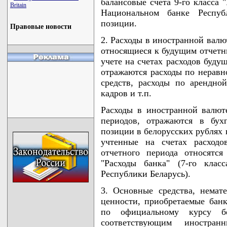
балансовые счета 9-го класса "
Britain
Национальном банке Респуб
позиции.
Правовые новости
2. Расходы в иностранной валю
относящиеся к будущим отчетн
учете на счетах расходов буду
отражаются расходы по нерав
средств, расходы по арендной
кадров и т.п.
Расходы в иностранной валют
периодов, отражаются в бух
позиции в белорусских рублях 
учтенные на счетах расходо
отчетного периода относятся
"Расходы банка" (7-го клас
Республики Беларусь).
3. Основные средства, немат
ценности, приобретаемые бан
по официальному курсу б
соответствующим иностра