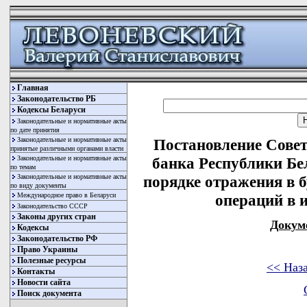
Главная
Законодательство РБ
Кодексы Беларуси
Законодательные и нормативные акты
по дате принятия
Законодательные и нормативные акты
Постановление Сове
принятые различными органами власти
Законодательные и нормативные акты
банка Республики Бел
по темам
Законодательные и нормативные акты
порядке отражения в 
по виду документы
Международное право в Беларуси
операций в 
Законодательство СССР
Законы других стран
Докум
Кодексы
Законодательство РФ
Право Украины
Полезные ресурсы
<< Наз
Контакты
Новости сайта
Поиск документа