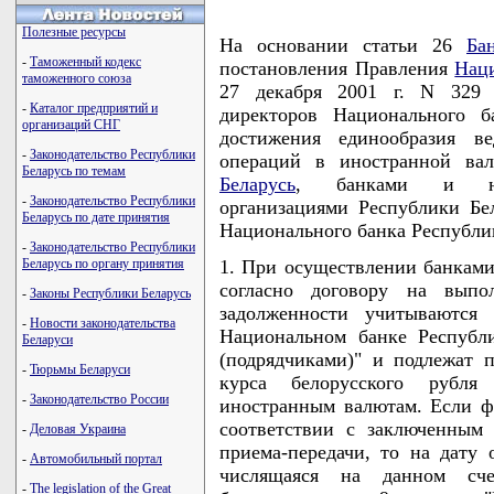
Полезные ресурсы
На основании статьи 26
Ба
-
Таможенный кодекс
постановления Правления
Нац
таможенного союза
27 декабря 2001 г. N 329 
-
Каталог предприятий и
директоров Национального б
организаций СНГ
достижения единообразия ве
-
Законодательство Республики
операций в иностранной в
Беларусь по темам
Беларусь
, банками и неба
-
Законодательство Республики
организациями Республики Бел
Беларусь по дате принятия
Национального банка Респуб
-
Законодательство Республики
Беларусь по органу принятия
1. При осуществлении банками
согласно договору на выпо
-
Законы Республики Беларусь
задолженности учитываются
-
Новости законодательства
Национальном банке Республ
Беларуси
(подрядчиками)" и подлежат 
-
Тюрьмы Беларуси
курса белорусского рубл
-
Законодательство России
иностранным валютам. Если фа
соответствии с заключенным
-
Деловая Украина
приема-передачи, то на дату 
-
Автомобильный портал
числящаяся на данном сче
-
The legislation of the Great