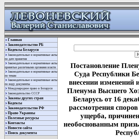
Главная
Законодательство РБ
Кодексы Беларуси
Законодательные и нормативные акты
по дате принятия
Законодательные и нормативные акты
Постановление Плен
принятые различными органами власти
Законодательные и нормативные акты
Суда Республики Бе
по темам
Законодательные и нормативные акты
внесении изменений 
по виду документы
Международное право в Беларуси
Пленума Высшего Хоз
Законодательство СССР
Беларусь от 16 дека
Законы других стран
Кодексы
рассмотрения споров
Законодательство РФ
Право Украины
ущерба, причиненн
Полезные ресурсы
необоснованным приз
Контакты
Новости сайта
Респуб
Поиск документа