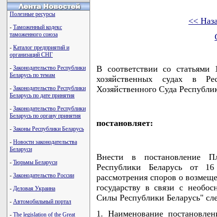
Полезные ресурсы
<< Наз
-
Таможенный кодекс
таможенного союза
-
Каталог предприятий и
организаций СНГ
В соответствии со статьями
-
Законодательство Республики
Беларусь по темам
хозяйственных судах в Ре
Хозяйственного Суда Республи
-
Законодательство Республики
Беларусь по дате принятия
-
Законодательство Республики
Беларусь по органу принятия
постановляет:
-
Законы Республики Беларусь
-
Новости законодательства
Беларуси
Внести в постановление П
-
Тюрьмы Беларуси
Республики Беларусь от 1
-
Законодательство России
рассмотрения споров о возмещ
государству в связи с необ
-
Деловая Украина
Силы Республики Беларусь" сл
-
Автомобильный портал
1. Наименование постановле
-
The legislation of the Great