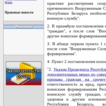
Britain
практике рассмотрения спо
причиненного Вооруженным С
Правовые новости
Республики Беларусь необос
военную службу".
2. В преамбуле постановления 
"граждан", а после слов "В
другие воинские формирования
3. В абзаце первом пункта 1 с
после слов "Вооруженные Силы
формирования".
4. Пункт 2 постановления изло
"2.
Указом Президента Республ
дополнительных мерах по сове
призыва граждан на срочн
ответственность за вред, п
воинским формированиям Рес
воинскую службу граждан, 
здоровья и другим основани
Республики Беларусь, в