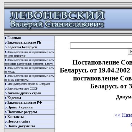
Главная
Законодательство РБ
Кодексы Беларуси
Законодательные и нормативные акты
по дате принятия
Законодательные и нормативные акты
Постановление Со
принятые различными органами власти
Законодательные и нормативные акты
Беларусь от 19.04.2002
по темам
Законодательные и нормативные акты
постановление Со
по виду документы
Международное право в Беларуси
Беларусь от 3
Законодательство СССР
Законы других стран
Докум
Кодексы
Законодательство РФ
Право Украины
Полезные ресурсы
<< Наз
Контакты
Новости сайта
Поиск документа