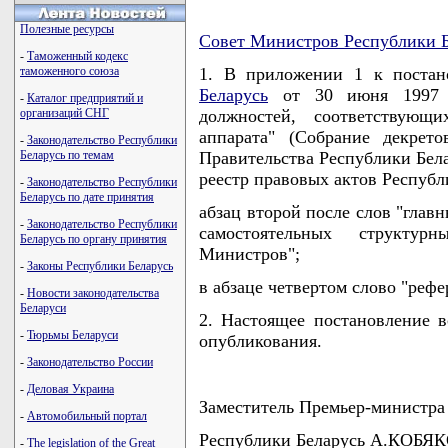
Полезные ресурсы
Совет Министров Республики Б
-
Таможенный кодекс
таможенного союза
1. В приложении 1 к поста
Беларусь
от 30 июня 1997 г
-
Каталог предприятий и
организаций СНГ
должностей, соответствующи
аппарата" (Собрание декрет
-
Законодательство Республики
Беларусь по темам
Правительства Республики Белар
реестр правовых актов Республик
-
Законодательство Республики
Беларусь по дате принятия
абзац второй после слов "глав
-
Законодательство Республики
самостоятельных структур
Беларусь по органу принятия
Министров";
-
Законы Республики Беларусь
в абзаце четвертом слово "реф
-
Новости законодательства
Беларуси
2. Настоящее постановление в
-
Тюрьмы Беларуси
опубликования.
-
Законодательство России
-
Деловая Украина
Заместитель Премьер-министра
-
Автомобильный портал
Республики Беларусь А.КОБЯ
-
The legislation of the Great