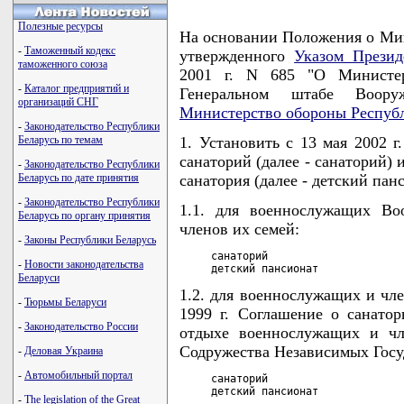
Полезные ресурсы
На основании Положения о Мин
-
Таможенный кодекс
утвержденного
Указом Презид
таможенного союза
2001 г. N 685 "О Министер
-
Каталог предприятий и
Генеральном штабе Воору
организаций СНГ
Министерство обороны Респуб
-
Законодательство Республики
Беларусь по темам
1. Установить с 13 мая 2002 
санаторий (далее - санаторий)
-
Законодательство Республики
Беларусь по дате принятия
санатория (далее - детский пан
-
Законодательство Республики
1.1. для военнослужащих Во
Беларусь по органу принятия
членов их семей:
-
Законы Республики Беларусь
     санаторий                      
-
Новости законодательства
     детский пансионат             
Беларуси
1.2. для военнослужащих и чл
-
Тюрьмы Беларуси
1999 г. Соглашение о санато
-
Законодательство России
отдыхе военнослужащих и чл
Содружества Независимых Госу
-
Деловая Украина
-
Автомобильный портал
     санаторий                      
     детский пансионат             
-
The legislation of the Great