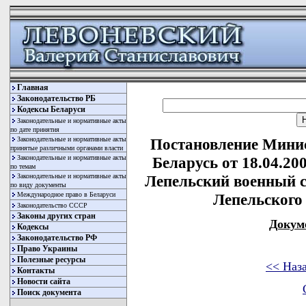
Главная
Законодательство РБ
Кодексы Беларуси
Законодательные и нормативные акты
по дате принятия
Законодательные и нормативные акты
Постановление Минис
принятые различными органами власти
Законодательные и нормативные акты
Беларусь от 18.04.20
по темам
Законодательные и нормативные акты
Лепельский военный с
по виду документы
Международное право в Беларуси
Лепельского
Законодательство СССР
Законы других стран
Докум
Кодексы
Законодательство РФ
Право Украины
Полезные ресурсы
<< Наз
Контакты
Новости сайта
Поиск документа