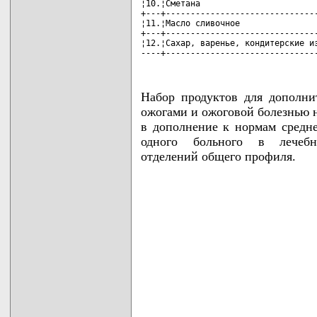
¦10.¦Сметана                        
+---+-------------------------------
¦11.¦Масло сливочное                
+---+-------------------------------
¦12.¦Сахар, варенье, кондитерские из
----+------------------------------
Набор продуктов для дополн
ожогами и ожоговой болезнью н
в дополнение к нормам средне
одного больного в лечебн
отделений общего профиля.