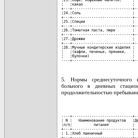
¦23.¦Кофе, кофейный напиток,     ¦  
¦   ¦какао                       ¦  
+---+----------------------------+--
¦24.¦Соль                        ¦  
+---+----------------------------+--
¦25.¦Специи                      ¦  
+---+----------------------------+--
¦26.¦Томатная паста, пюре        ¦  
+---+----------------------------+--
¦27.¦Дрожжи                      ¦  
+---+----------------------------+--
¦28.¦Мучные кондитерские изделия ¦  
¦   ¦(вафли, печенье, пряники,   ¦  
¦   ¦булочки)                    ¦  
----+----------------------------+-
5. Нормы среднесуточного 
больного в дневных стацион
продолжительностью пребывания
                                    
----+----------------------------+--
¦ N ¦   Наименование продуктов   ¦Де
¦п/п¦          питания           ¦  
+---+----------------------------+--
¦ 1.¦Хлеб пшеничный              ¦  
+---+----------------------------+--