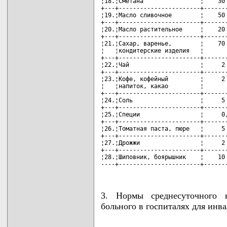
¦18.¦Сметана                ¦    30 
+---+-----------------------+-------
¦19.¦Масло сливочное        ¦    50 
+---+-----------------------+-------
¦20.¦Масло растительное     ¦    20 
+---+-----------------------+-------
¦21.¦Сахар, варенье,        ¦    70 
¦   ¦кондитерские изделия   ¦       
+---+-----------------------+-------
¦22.¦Чай                    ¦     2 
+---+-----------------------+-------
¦23.¦Кофе, кофейный         ¦     2 
¦   ¦напиток, какао         ¦       
+---+-----------------------+-------
¦24.¦Соль                   ¦     5 
+---+-----------------------+-------
¦25.¦Специи                 ¦     0,
+---+-----------------------+-------
¦26.¦Томатная паста, пюре   ¦     5 
+---+-----------------------+-------
¦27.¦Дрожжи                 ¦     2 
+---+-----------------------+-------
¦28.¦Шиповник, боярышник    ¦    10 
----+-----------------------+------
3. Нормы среднесуточного 
больного в госпиталях для инв