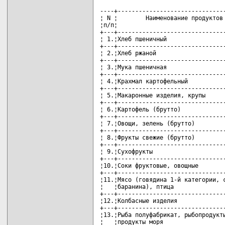
----+-------------------------------
¦ N ¦        Наименование продуктов 
¦п/п¦                               
+---+-------------------------------
¦ 1.¦Хлеб пшеничный                 
+---+-------------------------------
¦ 2.¦Хлеб ржаной                    
+---+-------------------------------
¦ 3.¦Мука пшеничная                 
+---+-------------------------------
¦ 4.¦Крахмал картофельный           
+---+-------------------------------
¦ 5.¦Макаронные изделия, крупы      
+---+-------------------------------
¦ 6.¦Картофель (брутто)             
+---+-------------------------------
¦ 7.¦Овощи, зелень (брутто)         
+---+-------------------------------
¦ 8.¦Фрукты свежие (брутто)         
+---+-------------------------------
¦ 9.¦Сухофрукты                     
+---+-------------------------------
¦10.¦Соки фруктовые, овощные        
+---+-------------------------------
¦11.¦Мясо (говядина 1-й категории, с
¦   ¦баранина), птица               
+---+-------------------------------
¦12.¦Колбасные изделия              
+---+-------------------------------
¦13.¦Рыба полуфабрикат, рыбопродукты
¦   ¦продукты моря                  