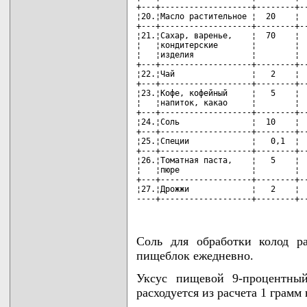
+---+-------------------+--------+--
¦20.¦Масло растительное ¦  20    ¦  
+---+-------------------+--------+--
¦21.¦Сахар, варенье,    ¦  70    ¦  
¦   ¦кондитерские       ¦        ¦  
¦   ¦изделия            ¦        ¦  
+---+-------------------+--------+--
¦22.¦Чай                ¦   2    ¦  
+---+-------------------+--------+--
¦23.¦Кофе, кофейный     ¦   5    ¦  
¦   ¦напиток, какао     ¦        ¦  
+---+-------------------+--------+--
¦24.¦Соль               ¦  10    ¦  
+---+-------------------+--------+--
¦25.¦Специи             ¦   0,1  ¦  
+---+-------------------+--------+--
¦26.¦Томатная паста,    ¦   5    ¦  
¦   ¦пюре               ¦        ¦  
+---+-------------------+--------+--
¦27.¦Дрожжи             ¦   2    ¦  
----+-------------------+--------+-
Соль для обработки колод р
пищеблок ежедневно.
Уксус пищевой 9-процентный
расходуется из расчета 1 грамм 