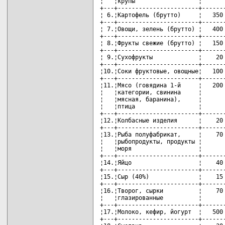
¦   ¦крупы                  ¦       
+---+-----------------------+-------
¦ 6.¦Картофель (брутто)     ¦   350 
+---+-----------------------+-------
¦ 7.¦Овощи, зелень (брутто) ¦   400 
+---+-----------------------+-------
¦ 8.¦Фрукты свежие (брутто) ¦   150 
+---+-----------------------+-------
¦ 9.¦Сухофрукты             ¦    20 
+---+-----------------------+-------
¦10.¦Соки фруктовые, овощные¦   100 
+---+-----------------------+-------
¦11.¦Мясо (говядина 1-й     ¦   200 
¦   ¦категории, свинина     ¦       
¦   ¦мясная, баранина),     ¦       
¦   ¦птица                  ¦       
+---+-----------------------+-------
¦12.¦Колбасные изделия      ¦    20 
+---+-----------------------+-------
¦13.¦Рыба полуфабрикат,     ¦    70 
¦   ¦рыбопродукты, продукты ¦       
¦   ¦моря                   ¦       
+---+-----------------------+-------
¦14.¦Яйцо                   ¦    40 
+---+-----------------------+-------
¦15.¦Сыр (40%)              ¦    15 
+---+-----------------------+-------
¦16.¦Творог, сырки          ¦    70 
¦   ¦глазированные          ¦       
+---+-----------------------+-------
¦17.¦Молоко, кефир, йогурт  ¦   500 
+---+-----------------------+-------