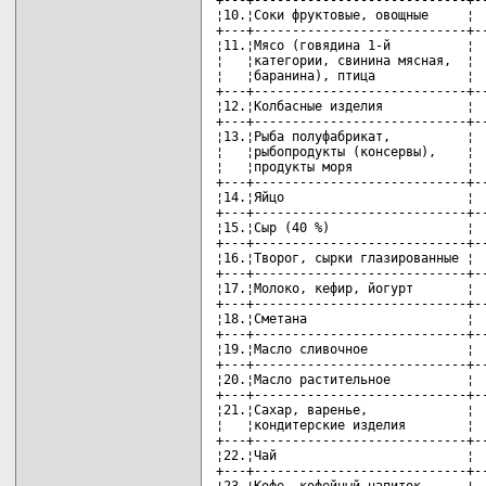
+---+----------------------------+--
¦10.¦Соки фруктовые, овощные     ¦  
+---+----------------------------+--
¦11.¦Мясо (говядина 1-й          ¦  
¦   ¦категории, свинина мясная,  ¦  
¦   ¦баранина), птица            ¦  
+---+----------------------------+--
¦12.¦Колбасные изделия           ¦  
+---+----------------------------+--
¦13.¦Рыба полуфабрикат,          ¦  
¦   ¦рыбопродукты (консервы),    ¦  
¦   ¦продукты моря               ¦  
+---+----------------------------+--
¦14.¦Яйцо                        ¦  
+---+----------------------------+--
¦15.¦Сыр (40 %)                  ¦  
+---+----------------------------+--
¦16.¦Творог, сырки глазированные ¦  
+---+----------------------------+--
¦17.¦Молоко, кефир, йогурт       ¦  
+---+----------------------------+--
¦18.¦Сметана                     ¦  
+---+----------------------------+--
¦19.¦Масло сливочное             ¦  
+---+----------------------------+--
¦20.¦Масло растительное          ¦  
+---+----------------------------+--
¦21.¦Сахар, варенье,             ¦  
¦   ¦кондитерские изделия        ¦  
+---+----------------------------+--
¦22.¦Чай                         ¦  
+---+----------------------------+--