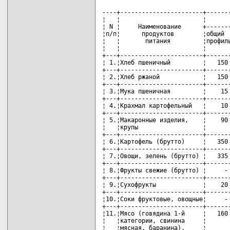
----+-----------------------+-------
¦   ¦                       ¦       
¦ N ¦     Наименование      +-------
¦п/п¦      продуктов        ¦общий  
¦   ¦       питания         ¦профиль
¦   ¦                       ¦       
+---+-----------------------+-------
¦ 1.¦Хлеб пшеничный         ¦   150 
+---+-----------------------+-------
¦ 2.¦Хлеб ржаной            ¦   150 
+---+-----------------------+-------
¦ 3.¦Мука пшеничная         ¦    15 
+---+-----------------------+-------
¦ 4.¦Крахмал картофельный   ¦    10 
+---+-----------------------+-------
¦ 5.¦Макаронные изделия,    ¦    90 
¦   ¦крупы                  ¦       
+---+-----------------------+-------
¦ 6.¦Картофель (брутто)     ¦   350 
+---+-----------------------+-------
¦ 7.¦Овощи, зелень (брутто) ¦   335 
+---+-----------------------+-------
¦ 8.¦Фрукты свежие (брутто) ¦     - 
+---+-----------------------+-------
¦ 9.¦Сухофрукты             ¦    20 
+---+-----------------------+-------
¦10.¦Соки фруктовые, овощные¦     - 
+---+-----------------------+-------
¦11.¦Мясо (говядина 1-й     ¦   160 
¦   ¦категории, свинина     ¦       
¦   ¦мясная, баранина),     ¦       