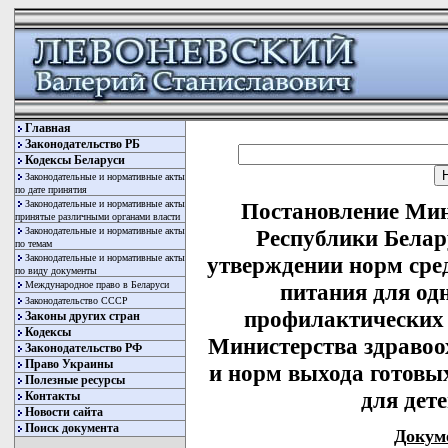
Главная
Законодательство РБ
Кодексы Беларуси
Законодательные и нормативные акты
по дате принятия
Законодательные и нормативные акты
Постановление Мин
принятые различными органами власти
Законодательные и нормативные акты
Республики Белару
по темам
Законодательные и нормативные акты
утверждении норм сре
по виду документы
Международное право в Беларуси
питания для одн
Законодательство СССР
профилактических 
Законы других стран
Кодексы
Министерства здравоо
Законодательство РФ
Право Украины
и норм выхода готовы
Полезные ресурсы
для дете
Контакты
Новости сайта
Поиск документа
Докум