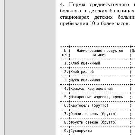
4. Нормы среднесуточного 
больного в детских больницах
стационарах детских больни
пребывания 10 и более часов:
                                    
----+----------------------------+--
¦ N ¦   Наименование продуктов   ¦Де
¦п/п¦          питания           ¦  
+---+----------------------------+--
¦ 1.¦Хлеб пшеничный              ¦  
+---+----------------------------+--
¦ 2.¦Хлеб ржаной                 ¦  
+---+----------------------------+--
¦ 3.¦Мука пшеничная              ¦  
+---+----------------------------+--
¦ 4.¦Крахмал картофельный        ¦  
+---+----------------------------+--
¦ 5.¦Макаронные изделия, крупы   ¦  
+---+----------------------------+--
¦ 6.¦Картофель (брутто)          ¦  
+---+----------------------------+--
¦ 7.¦Овощи, зелень (брутто)      ¦  
+---+----------------------------+--
¦ 8.¦Фрукты свежие (брутто)      ¦  
+---+----------------------------+--
¦ 9.¦Сухофрукты                  ¦  