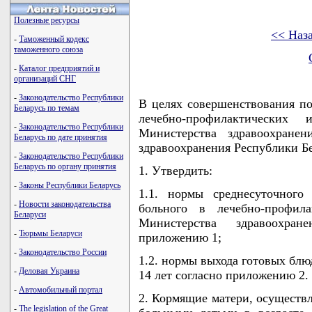
Полезные ресурсы
<< Наз
-
Таможенный кодекс
таможенного союза
-
Каталог предприятий и
организаций СНГ
-
Законодательство Республики
В целях совершенствования по
Беларусь по темам
лечебно-профилактических
-
Законодательство Республики
Министерства здравоохранен
Беларусь по дате принятия
здравоохранения Республики
-
Законодательство Республики
Беларусь по органу принятия
1. Утвердить:
-
Законы Республики Беларусь
1.1. нормы среднесуточного
-
Новости законодательства
больного в лечебно-профил
Беларуси
Министерства здравоохран
-
Тюрьмы Беларуси
приложению 1;
-
Законодательство России
1.2. нормы выхода готовых блю
-
Деловая Украина
14 лет согласно приложению 2.
-
Автомобильный портал
2. Кормящие матери, осуществ
-
The legislation of the Great