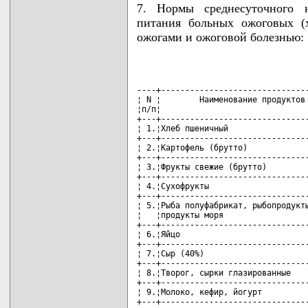
7. Нормы среднесуточного н
питания больных ожоговых (
ожогами и ожоговой болезнью:
                                    
----+-------------------------------
¦ N ¦        Наименование продуктов 
¦п/п¦                               
+---+-------------------------------
¦ 1.¦Хлеб пшеничный                 
+---+-------------------------------
¦ 2.¦Картофель (брутто)             
+---+-------------------------------
¦ 3.¦Фрукты свежие (брутто)         
+---+-------------------------------
¦ 4.¦Сухофрукты                     
+---+-------------------------------
¦ 5.¦Рыба полуфабрикат, рыбопродукты
¦   ¦продукты моря                  
+---+-------------------------------
¦ 6.¦Яйцо                           
+---+-------------------------------
¦ 7.¦Сыр (40%)                      
+---+-------------------------------
¦ 8.¦Творог, сырки глазированные    
+---+-------------------------------
¦ 9.¦Молоко, кефир, йогурт          
+---+-------------------------------