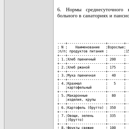
6. Нормы среднесуточного 
больного в санаториях и панси
----+-------------------+--------+--
¦ N ¦    Наименование   ¦Взрослые¦  
¦п/п¦ продуктов питания ¦        ¦15
+---+-------------------+--------+--
¦ 1.¦Хлеб пшеничный     ¦ 200    ¦  
+---+-------------------+--------+--
¦ 2.¦Хлеб ржаной        ¦ 175    ¦  
+---+-------------------+--------+--
¦ 3.¦Мука пшеничная     ¦  40    ¦  
+---+-------------------+--------+--
¦ 4.¦Крахмал            ¦   5    ¦  
¦   ¦картофельный       ¦        ¦  
+---+-------------------+--------+--
¦ 5.¦Макаронные         ¦  80    ¦  
¦   ¦изделия, крупы     ¦        ¦  
+---+-------------------+--------+--
¦ 6.¦Картофель (брутто) ¦ 350    ¦  
+---+-------------------+--------+--
¦ 7.¦Овощи, зелень      ¦ 335    ¦  
¦   ¦(брутто)           ¦        ¦  
+---+-------------------+--------+--
¦ 8.¦Фрукты свежие      ¦ 100    ¦  