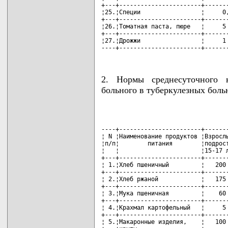
+---+-----------------------+-------
¦25.¦Специи                 ¦     0,
+---+-----------------------+-------
¦26.¦Томатная паста, пюре   ¦     5 
+---+-----------------------+-------
¦27.¦Дрожжи                 ¦     1 
----+-----------------------+------
2. Нормы среднесуточного 
больного в туберкулезных больн
                                    
----+-----------------------+-------
¦ N ¦Наименование продуктов ¦Взрослы
¦п/п¦        питания        ¦подрост
¦   ¦                       ¦15-17 л
+---+-----------------------+-------
¦ 1.¦Хлеб пшеничный         ¦   200 
+---+-----------------------+-------
¦ 2.¦Хлеб ржаной            ¦   175 
+---+-----------------------+-------
¦ 3.¦Мука пшеничная         ¦    60 
+---+-----------------------+-------
¦ 4.¦Крахмал картофельный   ¦     5 
+---+-----------------------+-------
¦ 5.¦Макаронные изделия,    ¦   100 