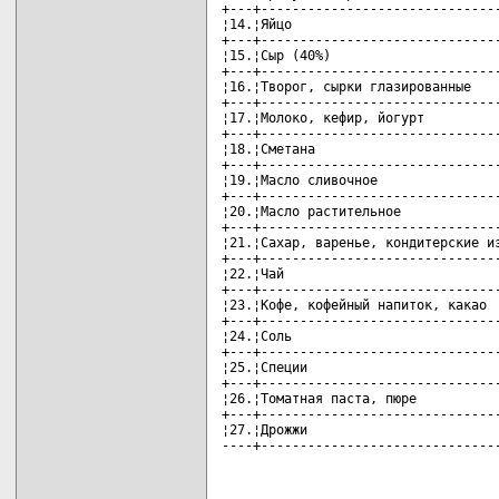
+---+-------------------------------
¦14.¦Яйцо                           
+---+-------------------------------
¦15.¦Сыр (40%)                      
+---+-------------------------------
¦16.¦Творог, сырки глазированные    
+---+-------------------------------
¦17.¦Молоко, кефир, йогурт          
+---+-------------------------------
¦18.¦Сметана                        
+---+-------------------------------
¦19.¦Масло сливочное                
+---+-------------------------------
¦20.¦Масло растительное             
+---+-------------------------------
¦21.¦Сахар, варенье, кондитерские из
+---+-------------------------------
¦22.¦Чай                            
+---+-------------------------------
¦23.¦Кофе, кофейный напиток, какао  
+---+-------------------------------
¦24.¦Соль                           
+---+-------------------------------
¦25.¦Специи                         
+---+-------------------------------
¦26.¦Томатная паста, пюре           
+---+-------------------------------
¦27.¦Дрожжи                         
----+------------------------------