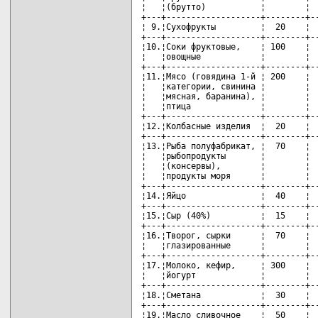
¦   ¦(брутто)           ¦        ¦  
+---+-------------------+--------+--
¦ 9.¦Сухофрукты         ¦  20    ¦  
+---+-------------------+--------+--
¦10.¦Соки фруктовые,    ¦ 100    ¦  
¦   ¦овощные            ¦        ¦  
+---+-------------------+--------+--
¦11.¦Мясо (говядина 1-й ¦ 200    ¦  
¦   ¦категории, свинина ¦        ¦  
¦   ¦мясная, баранина), ¦        ¦  
¦   ¦птица              ¦        ¦  
+---+-------------------+--------+--
¦12.¦Колбасные изделия  ¦  20    ¦  
+---+-------------------+--------+--
¦13.¦Рыба полуфабрикат, ¦  70    ¦  
¦   ¦рыбопродукты       ¦        ¦  
¦   ¦(консервы),        ¦        ¦  
¦   ¦продукты моря      ¦        ¦  
+---+-------------------+--------+--
¦14.¦Яйцо               ¦  40    ¦  
+---+-------------------+--------+--
¦15.¦Сыр (40%)          ¦  15    ¦  
+---+-------------------+--------+--
¦16.¦Творог, сырки      ¦  70    ¦  
¦   ¦глазированные      ¦        ¦  
+---+-------------------+--------+--
¦17.¦Молоко, кефир,     ¦ 300    ¦  
¦   ¦йогурт             ¦        ¦  
+---+-------------------+--------+--
¦18.¦Сметана            ¦  30    ¦  
+---+-------------------+--------+--
¦19.¦Масло сливочное    ¦  50    ¦  