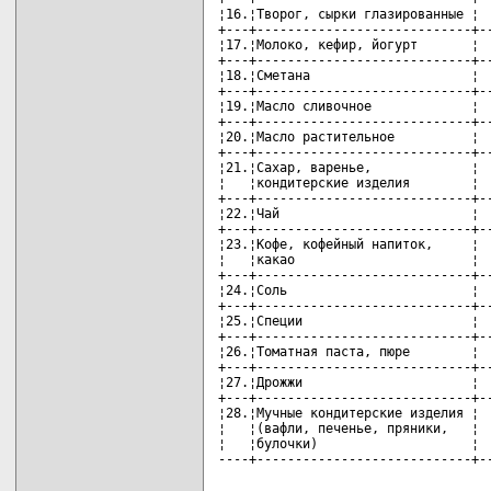
¦16.¦Творог, сырки глазированные ¦  
+---+----------------------------+--
¦17.¦Молоко, кефир, йогурт       ¦  
+---+----------------------------+--
¦18.¦Сметана                     ¦  
+---+----------------------------+--
¦19.¦Масло сливочное             ¦  
+---+----------------------------+--
¦20.¦Масло растительное          ¦  
+---+----------------------------+--
¦21.¦Сахар, варенье,             ¦  
¦   ¦кондитерские изделия        ¦  
+---+----------------------------+--
¦22.¦Чай                         ¦  
+---+----------------------------+--
¦23.¦Кофе, кофейный напиток,     ¦  
¦   ¦какао                       ¦  
+---+----------------------------+--
¦24.¦Соль                        ¦  
+---+----------------------------+--
¦25.¦Специи                      ¦  
+---+----------------------------+--
¦26.¦Томатная паста, пюре        ¦  
+---+----------------------------+--
¦27.¦Дрожжи                      ¦  
+---+----------------------------+--
¦28.¦Мучные кондитерские изделия ¦  
¦   ¦(вафли, печенье, пряники,   ¦  
¦   ¦булочки)                    ¦  
----+----------------------------+-