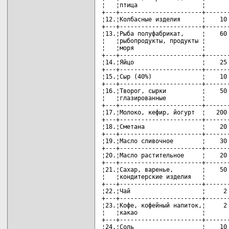
¦   ¦птица                  ¦       
+---+-----------------------+-------
¦12.¦Колбасные изделия      ¦    10 
+---+-----------------------+-------
¦13.¦Рыба полуфабрикат,     ¦    60 
¦   ¦рыбопродукты, продукты ¦       
¦   ¦моря                   ¦       
+---+-----------------------+-------
¦14.¦Яйцо                   ¦    25 
+---+-----------------------+-------
¦15.¦Сыр (40%)              ¦    10 
+---+-----------------------+-------
¦16.¦Творог, сырки          ¦    50 
¦   ¦глазированные          ¦       
+---+-----------------------+-------
¦17.¦Молоко, кефир, йогурт  ¦   200 
+---+-----------------------+-------
¦18.¦Сметана                ¦    20 
+---+-----------------------+-------
¦19.¦Масло сливочное        ¦    30 
+---+-----------------------+-------
¦20.¦Масло растительное     ¦    20 
+---+-----------------------+-------
¦21.¦Сахар, варенье,        ¦    50 
¦   ¦кондитерские изделия   ¦       
+---+-----------------------+-------
¦22.¦Чай                    ¦     2 
+---+-----------------------+-------
¦23.¦Кофе, кофейный напиток,¦     2 
¦   ¦какао                  ¦       
+---+-----------------------+-------
¦24.¦Соль                   ¦    10 