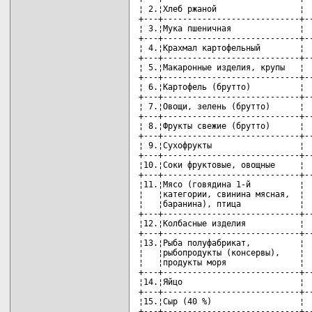
¦ 2.¦Хлеб ржаной                 ¦  
+---+----------------------------+--
¦ 3.¦Мука пшеничная              ¦  
+---+----------------------------+--
¦ 4.¦Крахмал картофельный        ¦  
+---+----------------------------+--
¦ 5.¦Макаронные изделия, крупы   ¦  
+---+----------------------------+--
¦ 6.¦Картофель (брутто)          ¦  
+---+----------------------------+--
¦ 7.¦Овощи, зелень (брутто)      ¦  
+---+----------------------------+--
¦ 8.¦Фрукты свежие (брутто)      ¦  
+---+----------------------------+--
¦ 9.¦Сухофрукты                  ¦  
+---+----------------------------+--
¦10.¦Соки фруктовые, овощные     ¦  
+---+----------------------------+--
¦11.¦Мясо (говядина 1-й          ¦  
¦   ¦категории, свинина мясная,  ¦  
¦   ¦баранина), птица            ¦  
+---+----------------------------+--
¦12.¦Колбасные изделия           ¦  
+---+----------------------------+--
¦13.¦Рыба полуфабрикат,          ¦  
¦   ¦рыбопродукты (консервы),    ¦  
¦   ¦продукты моря               ¦  
+---+----------------------------+--
¦14.¦Яйцо                        ¦  
+---+----------------------------+--
¦15.¦Сыр (40 %)                  ¦  
+---+----------------------------+--