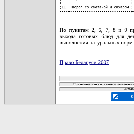
+---+-----------------------------+-
¦11.¦Творог со сметаной и сахаром ¦ 
----+-----------------------------+
По пунктам 2, 6, 7, 8 и 9 
выхода готовых блюд для де
выполнения натуральных норм 
Право Беларуси 2007
карта новых документов
При полном или частичном использовании 
© 2006