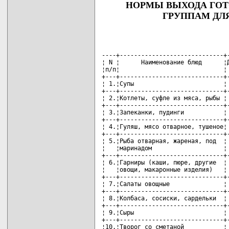
НОРМЫ ВЫХОДА ГОТ
ГРУППАМ ДЛЯ 
                                    
----+-----------------------------+-
¦ N ¦      Наименование блюд      ¦Д
¦п/п¦                             ¦ 
+---+-----------------------------+-
¦ 1.¦Супы                         ¦ 
+---+-----------------------------+-
¦ 2.¦Котлеты, суфле из мяса, рыбы ¦ 
+---+-----------------------------+-
¦ 3.¦Запеканки, пудинги           ¦ 
+---+-----------------------------+-
¦ 4.¦Гуляш, мясо отварное, тушеное¦ 
+---+-----------------------------+-
¦ 5.¦Рыба отварная, жареная, под  ¦ 
¦   ¦маринадом                    ¦ 
+---+-----------------------------+-
¦ 6.¦Гарниры (каши, пюре, другие  ¦ 
¦   ¦овощи, макаронные изделия)   ¦ 
+---+-----------------------------+-
¦ 7.¦Салаты овощные               ¦ 
+---+-----------------------------+-
¦ 8.¦Колбаса, сосиски, сардельки  ¦ 
+---+-----------------------------+-
¦ 9.¦Сыры                         ¦ 
+---+-----------------------------+-
¦10.¦Творог со сметаной           ¦ 