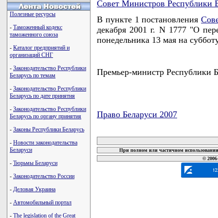
Совет Министров Республики Б
Полезные ресурсы
В пункте 1 постановления
Сов
-
Таможенный кодекс
декабря 2001 г. N 1777 "О пер
таможенного союза
понедельника 13 мая на суббот
-
Каталог предприятий и
организаций СНГ
-
Законодательство Республики
Премьер-министр Республики
Беларусь по темам
-
Законодательство Республики
Беларусь по дате принятия
-
Законодательство Республики
Право Беларуси 2007
Беларусь по органу принятия
карта новых документов
-
Законы Республики Беларусь
-
Новости законодательства
Беларуси
При полном или частичном использовании 
© 2006
-
Тюрьмы Беларуси
-
Законодательство России
-
Деловая Украина
-
Автомобильный портал
-
The legislation of the Great