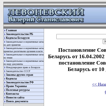
Главная
Законодательство РБ
Кодексы Беларуси
Законодательные и нормативные акты
по дате принятия
Законодательные и нормативные акты
Постановление Со
принятые различными органами власти
Законодательные и нормативные акты
Беларусь от 16.04.2002
по темам
Законодательные и нормативные акты
постановление Со
по виду документы
Международное право в Беларуси
Беларусь от 10 
Законодательство СССР
Законы других стран
Кодексы
Законодательство РФ
<< Наз
Право Украины
Полезные ресурсы
Контакты
Новости сайта
Поиск документа