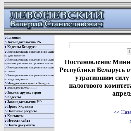
Главная
Законодательство РБ
Кодексы Беларуси
Законодательные и нормативные акты
по дате принятия
Законодательные и нормативные акты
Постановление Минис
принятые различными органами власти
Законодательные и нормативные акты
Республики Беларусь о
по темам
Законодательные и нормативные акты
утратившим силу 
по виду документы
Международное право в Беларуси
налогового комитет
Законодательство СССР
апреля
Законы других стран
Кодексы
Законодательство РФ
Право Украины
<< Наз
Полезные ресурсы
Контакты
Новости сайта
Поиск документа