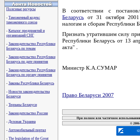
Полезные ресурсы
В соответствии с постано
Беларусь
от 31 октября 2001
-
Таможенный кодекс
таможенного союза
налогам и сборам Республик
-
Каталог предприятий и
Признать утратившим силу прик
организаций СНГ
Республики Беларусь от 13 ап
-
Законодательство Республики
акта" .
Беларусь по темам
-
Законодательство Республики
Беларусь по дате принятия
Министр К.А.СУМАР
-
Законодательство Республики
Беларусь по органу принятия
-
Законы Республики Беларусь
-
Новости законодательства
Право Беларуси 2007
Беларуси
карта новых документов
-
Тюрьмы Беларуси
-
Законодательство России
При полном или частичном использовании 
-
Деловая Украина
© 2006
-
Автомобильный портал
-
The legislation of the Great