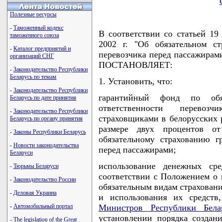
Полезные ресурсы
-
Таможенный кодекс
В соответствии со статьей 1
таможенного союза
2002 г. "Об обязательном ст
-
Каталог предприятий и
перевозчика перед пассажира
организаций СНГ
ПОСТАНОВЛЯЕТ:
-
Законодательство Республики
Беларусь по темам
1. Установить, что:
-
Законодательство Республики
гарантийный фонд по обяз
Беларусь по дате принятия
ответственности перевоз
-
Законодательство Республики
страховщиками в белорусских 
Беларусь по органу принятия
размере двух процентов о
-
Законы Республики Беларусь
обязательному страхованию г
-
Новости законодательства
перед пассажирами;
Беларуси
использование денежных сре
-
Тюрьмы Беларуси
соответствии с Положением о 
-
Законодательство России
обязательным видам страхован
-
Деловая Украина
и использования их средст
-
Автомобильный портал
Министров Республики Бела
установлении порядка создан
-
The legislation of the Great