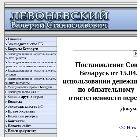
Главная
Законодательство РБ
Кодексы Беларуси
Законодательные и нормативные акты
по дате принятия
Законодательные и нормативные акты
Постановление Со
принятые различными органами власти
Законодательные и нормативные акты
Беларусь от 15.04
по темам
Законодательные и нормативные акты
использовании денежн
по виду документы
Международное право в Беларуси
по обязательному
Законодательство СССР
ответственности пер
Законы других стран
Кодексы
Законодательство РФ
Докум
Право Украины
Полезные ресурсы
Контакты
Новости сайта
<< Наз
Поиск документа