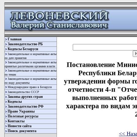
Главная
Законодательство РБ
Кодексы Беларуси
Законодательные и нормативные акты
по дате принятия
Законодательные и нормативные акты
Постановление Минис
принятые различными органами власти
Законодательные и нормативные акты
Республики Белару
по темам
Законодательные и нормативные акты
утверждении формы го
по виду документы
Международное право в Беларуси
отчетности 4-п "Отче
Законодательство СССР
выполненных работ
Законы других стран
Кодексы
характера по видам э
Законодательство РФ
Право Украины
Полезные ресурсы
Контакты
Новости сайта
Поиск документа
<< Наз