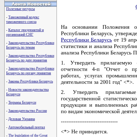
Полезные ресурсы
-
Таможенный кодекс
таможенного союза
На основании Положения о
-
Каталог предприятий и
Республики Беларусь, утвержд
организаций СНГ
Республики Беларусь
от 19 апр
-
Законодательство Республики
статистики и анализа Республи
Беларусь по темам
анализа Республики Беларус
-
Законодательство Республики
Беларусь по дате принятия
1. Утвердить прилагаемую ф
отчетности 4-п "Отчет о п
-
Законодательство Республики
Беларусь по органу принятия
работах, услугах промышлен
деятельности за 2001 год" <*>.
-
Законы Республики Беларусь
-
Новости законодательства
2. Утвердить прилагаем
Беларуси
государственной статистическ
-
Тюрьмы Беларуси
продукции и выполненных раб
по видам экономической деятель
-
Законодательство России
-
Деловая Украина
-------------------------------
-
Автомобильный портал
<*> Не приводится.
-
The legislation of the Great