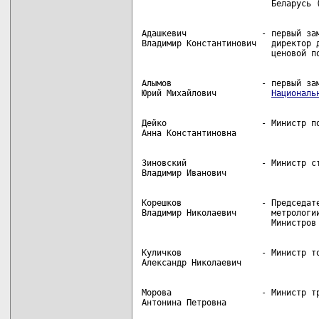
Адашкевич               - первый зам
Владимир Константинович   директор д
Алымов                  - первый зам
Юрий Михайлович           
Националь
Дейко                   - Министр по
Зиновский               - Министр ст
Корешков                - Председате
Владимир Николаевич       метрологии
Куличков                - Министр то
Морова                  - Министр тр