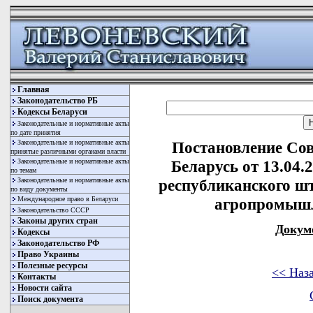
Главная
Законодательство РБ
Кодексы Беларуси
Законодательные и нормативные акты
по дате принятия
Законодательные и нормативные акты
Постановление Со
принятые различными органами власти
Законодательные и нормативные акты
Беларусь от 13.04.
по темам
Законодательные и нормативные акты
республиканского ш
по виду документы
Международное право в Беларуси
агропромыш
Законодательство СССР
Законы других стран
Докум
Кодексы
Законодательство РФ
Право Украины
Полезные ресурсы
<< Наз
Контакты
Новости сайта
Поиск документа