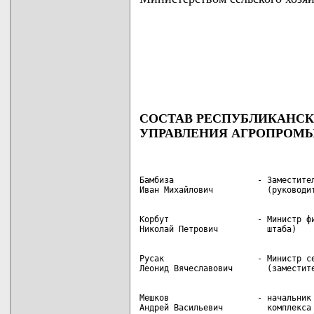
                                    
                                    
                                    
                                   
СОСТАВ РЕСПУБЛИКАНСК
УПРАВЛЕНИЯ АГРОПРО
Бамбиза                 - Заместител
Корбут                  - Министр фи
Русак                   - Министр се
Мешков                  - начальник 
Андрей Васильевич         комплекса 