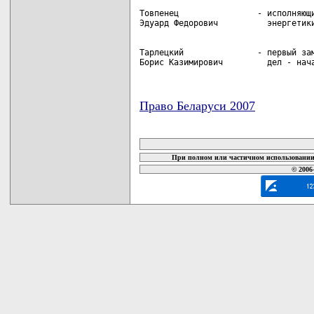
Товпенец                - исполняющи
Тарлецкий               - первый зам
Борис Казимирович         дел - нач
Право Беларуси 2007
карта новых документов
При полном или частичном использовании 
© 2006