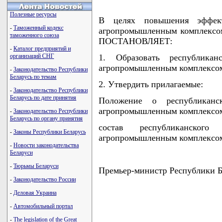
Полезные ресурсы
В целях повышения эффекти
-
Таможенный кодекс
агропромышленным комплекс
таможенного союза
ПОСТАНОВЛЯЕТ:
-
Каталог предприятий и
организаций СНГ
1. Образовать республика
агропромышленным комплексо
-
Законодательство Республики
Беларусь по темам
2. Утвердить прилагаемые:
-
Законодательство Республики
Беларусь по дате принятия
Положение о республикан
агропромышленным комплексо
-
Законодательство Республики
Беларусь по органу принятия
состав республиканског
-
Законы Республики Беларусь
агропромышленным комплексо
-
Новости законодательства
Беларуси
-
Тюрьмы Беларуси
Премьер-министр Республики
-
Законодательство России
-
Деловая Украина
-
Автомобильный портал
                                    
                                    
-
The legislation of the Great