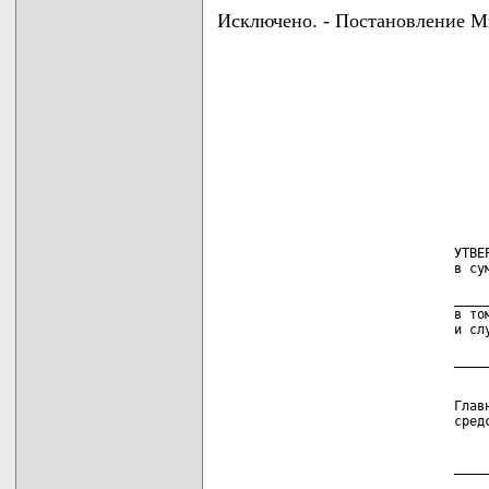
Исключено. - Постановление Ми
                               УТВЕР
                               в сум
                                    
                               _____
                               в том
                               и слу
                                    
                               Главн
                               средс
                                    
                                    
                               _____