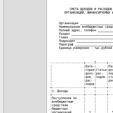
           СМЕТА ДОХОДОВ И РАСХОДОВ 
     Организация ___________________
     Наименование внебюджетных средс
     Полный адрес, телефон _________
     Раздел ________________________
     Глава _________________________
     Подраздел _____________________
     Параграф ______________________
     Единица измерения - тыс.рублей
-------------------+-----T------+--------+---------+-----T-----+----------------
¦                  ¦Кате-¦      ¦Раздел  ¦         ¦     ¦Ут-  ¦В том числе по ¦
¦                  ¦гория¦Статья¦доходов,¦Подраздел¦Номер¦верж-¦кварталам      ¦
¦                  ¦дохо-¦рас-  ¦под-    ¦доходов, ¦стро-¦дено +---+---T---+---+
¦                  ¦дов, ¦ходов ¦статья  ¦элемент  ¦ки   ¦на   ¦   ¦   ¦   ¦   ¦
¦                  ¦рас- ¦      ¦расходов¦расходов ¦     ¦год  ¦ I ¦II ¦III¦IV ¦
¦                  ¦ходов¦      ¦        ¦         ¦     ¦     ¦   ¦   ¦   ¦   ¦
+------------------+-----+------+--------+---------+-----+-----+---+---+---+---+
¦1. Доходы         ¦     ¦      ¦        ¦         ¦     ¦     ¦   ¦   ¦   ¦   ¦
+------------------+-----+------+--------+---------+-----+-----+---+---+---+---+
¦Поступления по    ¦     ¦      ¦        ¦         ¦     ¦     ¦   ¦   ¦   ¦   ¦
¦внебюджетным      ¦     ¦      ¦        ¦         ¦     ¦     ¦   ¦   ¦   ¦   ¦
¦средствам         ¦     ¦      ¦        ¦         ¦     ¦     ¦   ¦   ¦   ¦   ¦
¦бюджетных         ¦     ¦      ¦        ¦         ¦     ¦     ¦   ¦   ¦   ¦   ¦
¦организаций       ¦  1  ¦      ¦  51    ¦   00    ¦  1  ¦     ¦   ¦   ¦   ¦   ¦
+------------------+-----+------+--------+---------+-----+-----+---+---+---+---+
¦2. Расходы        ¦     ¦      ¦        ¦         ¦     ¦     ¦   ¦   ¦   ¦   ¦
+------------------+-----+------+--------+---------+-----+-----+---+---+---+---+
¦Текущие расходы   ¦     ¦      ¦        ¦         ¦     ¦     ¦   ¦   ¦   ¦   ¦
¦(сумма строк 03,  ¦     ¦      ¦        ¦         ¦     ¦     ¦   ¦   ¦   ¦   ¦
¦11, 15, 21, 22,   ¦     ¦      ¦        ¦         ¦     ¦     ¦   ¦   ¦   ¦   ¦
¦23, 24, 29)       ¦  1  ¦   0  ¦   0    ¦    0    ¦  2  ¦     ¦   ¦   ¦   ¦   ¦
+------------------+-----+------+--------+---------+-----+-----+---+---+---+---+
¦Заработная плата  ¦     ¦      ¦        ¦         ¦     ¦     ¦   ¦   ¦   ¦   ¦
¦рабочих и         ¦     ¦      ¦        ¦         ¦     ¦     ¦   ¦   ¦   ¦   ¦
¦служащих          ¦  1  ¦  10  ¦   1    ¦    0    ¦  3  ¦     ¦   ¦   ¦   ¦   ¦
+------------------+-----+------+--------+---------+-----+-----+---+---+---+---+
¦ В том числе:     ¦     ¦      ¦        ¦         ¦     ¦     ¦   ¦   ¦   ¦   ¦
+------------------+-----+------+--------+---------+-----+-----+---+---+---+---+
¦ основной оклад   ¦     ¦      ¦        ¦         ¦     ¦     ¦   ¦   ¦   ¦   ¦
¦ гражданских      ¦     ¦      ¦        ¦         ¦     ¦     ¦   ¦   ¦   ¦   ¦
¦ служащих         ¦  1  ¦  10  ¦   1    ¦    1    ¦  4  ¦     ¦   ¦   ¦   ¦   ¦
+------------------+-----+------+--------+---------+-----+-----+---+---+---+---+
¦ надбавки к       ¦     ¦      ¦        ¦         ¦     ¦     ¦   ¦   ¦   ¦   ¦
¦ заработной плате ¦     ¦      ¦        ¦         ¦     ¦     ¦   ¦   ¦   ¦   ¦
¦ гражданских      ¦     ¦      ¦        ¦         ¦     ¦     ¦   ¦   ¦   ¦   ¦
¦ служащих         ¦  1  ¦  10  ¦   1    ¦    2    ¦  5  ¦     ¦   ¦   ¦   ¦   ¦
+------------------+-----+------+--------+---------+-----+-----+---+---+---+---+
¦ дополнительная   ¦     ¦      ¦        ¦         ¦     ¦     ¦   ¦   ¦   ¦   ¦
¦ оплата           ¦     ¦      ¦        ¦         ¦     ¦     ¦   ¦   ¦   ¦   ¦
¦ гражданским      ¦     ¦      ¦        ¦         ¦     ¦     ¦   ¦   ¦   ¦   ¦
¦ служащим         ¦  1  ¦  10  ¦   1    ¦    3    ¦  6  ¦     ¦   ¦   ¦   ¦   ¦
+------------------+-----+------+--------+---------+-----+-----+---+---+---+---+
¦ оплата труда     ¦     ¦      ¦        ¦         ¦     ¦     ¦   ¦   ¦   ¦   ¦
¦ внештатных       ¦     ¦      ¦        ¦         ¦     ¦     ¦   ¦   ¦   ¦   ¦
¦ сотрудников      ¦  1  ¦  10  ¦   1    ¦    4    ¦  7  ¦     ¦   ¦   ¦   ¦   ¦
+------------------+-----+------+--------+---------+-----+-----+---+---+---+---+
¦ прочие денежные  ¦     ¦      ¦        ¦         ¦     ¦     ¦   ¦   ¦   ¦   ¦
¦ выплаты          ¦     ¦      ¦        ¦         ¦     ¦     ¦   ¦   ¦   ¦   ¦
¦ гражданским      ¦     ¦      ¦        ¦         ¦     ¦     ¦   ¦   ¦   ¦   ¦
¦ служащим         ¦  1  ¦  10  ¦   1    ¦    5    ¦  8  ¦     ¦   ¦   ¦   ¦   ¦
+------------------+-----+------+--------+---------+-----+-----+---+---+---+---+
¦ основные виды    ¦     ¦      ¦        ¦         ¦     ¦     ¦   ¦   ¦   ¦   ¦
¦ денежного        ¦     ¦      ¦        ¦         ¦     ¦     ¦   ¦   ¦   ¦   ¦
¦ довольствия      ¦     ¦      ¦        ¦         ¦     ¦     ¦   ¦   ¦