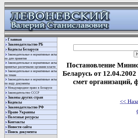
Главная
Законодательство РБ
Кодексы Беларуси
Законодательные и нормативные акты
по дате принятия
Законодательные и нормативные акты
Постановление Минис
принятые различными органами власти
Законодательные и нормативные акты
Беларусь от 12.04.200
по темам
Законодательные и нормативные акты
смет организаций,
по виду документы
Международное право в Беларуси
Законодательство СССР
Законы других стран
<< Наз
Кодексы
Законодательство РФ
Право Украины
Полезные ресурсы
Контакты
Новости сайта
Поиск документа