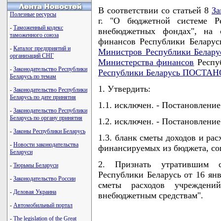
В соответствии со статьей 8
За
Полезные ресурсы
г. "О бюджетной системе Ре
-
Таможенный кодекс
внебюджетных фондах", на 
таможенного союза
финансов Республики Беларус
-
Каталог предприятий и
Министров Республики Белару
организаций СНГ
Министерства финансов
Респу
-
Законодательство Республики
Республики Беларусь ПОСТА
Беларусь по темам
1. Утвердить:
-
Законодательство Республики
Беларусь по дате принятия
1.1. исключен. - Постановлени
-
Законодательство Республики
Беларусь по органу принятия
1.2. исключен. - Постановлени
-
Законы Республики Беларусь
1.3. бланк сметы доходов и ра
-
Новости законодательства
финансируемых из бюджета, со
Беларуси
2. Признать утратившим 
-
Тюрьмы Беларуси
Республики Беларусь от 16 янв
-
Законодательство России
сметы расходов учрежден
-
Деловая Украина
внебюджетным средствам".
-
Автомобильный портал
-
The legislation of the Great