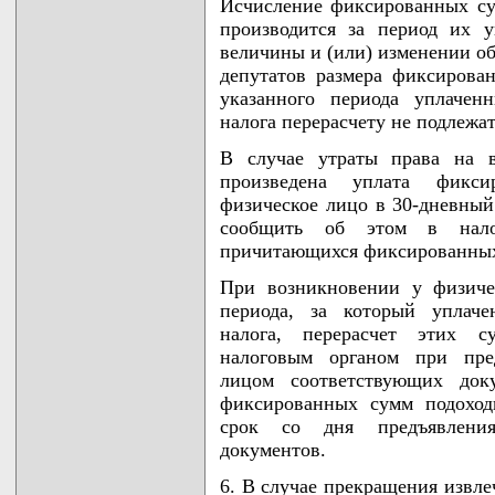
Исчисление фиксированных су
производится за период их 
величины и (или) изменении о
депутатов размера фиксирова
указанного периода уплачен
налога перерасчету не подлежат
В случае утраты права на в
произведена уплата фикси
физическое лицо в 30-дневный 
сообщить об этом в нало
причитающихся фиксированных 
При возникновении у физиче
периода, за который уплач
налога, перерасчет этих с
налоговым органом при пред
лицом соответствующих док
фиксированных сумм подоход
срок со дня предъявления
документов.
6. В случае прекращения извле