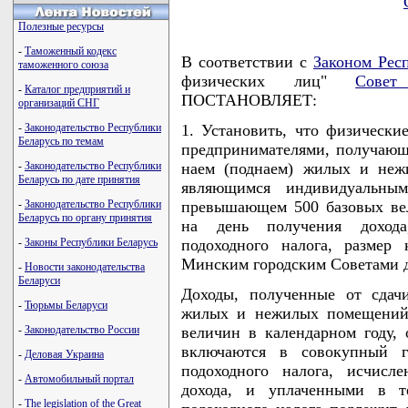
Полезные ресурсы
-
Таможенный кодекс
В соответствии с
Законом Рес
таможенного союза
физических лиц"
Совет
-
Каталог предприятий и
ПОСТАНОВЛЯЕТ:
организаций СНГ
-
Законодательство Республики
1. Установить, что физическ
Беларусь по темам
предпринимателями, получающи
-
Законодательство Республики
наем (поднаем) жилых и неж
Беларусь по дате принятия
являющимся индивидуальным
-
Законодательство Республики
превышающем 500 базовых вел
Беларусь по органу принятия
на день получения доход
-
Законы Республики Беларусь
подоходного налога, размер
Минским городским Советами д
-
Новости законодательства
Беларуси
Доходы, полученные от сдачи
-
Тюрьмы Беларуси
жилых и нежилых помещений,
-
Законодательство России
величин в календарном году, 
включаются в совокупный г
-
Деловая Украина
подоходного налога, исчисл
-
Автомобильный портал
дохода, и уплаченными в т
-
The legislation of the Great