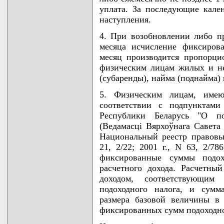
уплата. За последующие кале
наступления.
4. При возобновлении либо п
месяца исчисление фиксиров
месяц производится пропорци
физическим лицам жилых и н
(субаренды), найма (поднайма) 
5. Физическим лицам, име
соответствии с подпунктами
Республики Беларусь "О п
(Ведамасцi Вярхоўнага Савета Р
Национальный реестр правовых
21, 2/22; 2001 г., N 63, 2/78
фиксированные суммы подох
расчетного дохода. Расчетны
доходом, соответствующим
подоходного налога, и сумм
размера базовой величины в 
фиксированных сумм подоходно