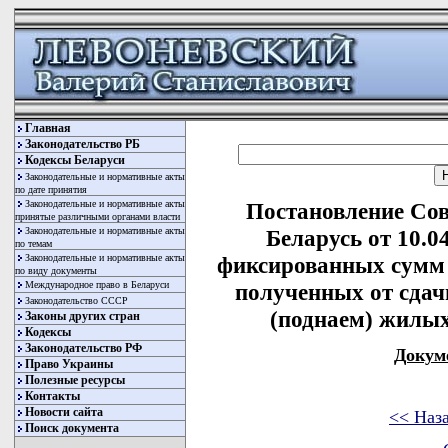
Главная
Законодательство РБ
Кодексы Беларуси
Законодательные и нормативные акты
по дате принятия
Законодательные и нормативные акты
Постановление Со
принятые различными органами власти
Законодательные и нормативные акты
Беларусь от 10.0
по темам
Законодательные и нормативные акты
фиксированных сумм п
по виду документы
Международное право в Беларуси
полученных от сдачи
Законодательство СССР
(поднаем) жилы
Законы других стран
Кодексы
Законодательство РФ
Докум
Право Украины
Полезные ресурсы
Контакты
Новости сайта
<< Наз
Поиск документа