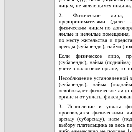
лицам, не являющимся индиви
2. Физические лица, 
предпринимателями (далее 
физическим лицам по договора
жилые и нежилые помещения, о
по месту жительства и предст
аренды (субаренды), найма (п
Если физическое лицо, пр
(субаренды), найма (поднайма
учете в налоговом органе, то п
Несоблюдение установленной з
(субаренды), найма (подн
освобождает физическое лицо о
органе и от уплаты фиксирован
3. Исчисление и уплата фи
производятся физическими л
аренду (субаренду), наем (
выбору плательщика за весь пе
либо ежемесячно не позднее 1-