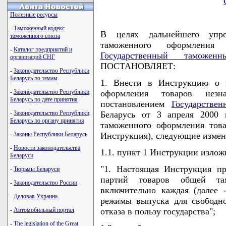
Полезные ресурсы
-
Таможенный кодекс
В целях дальнейшего упр
таможенного союза
таможенного оформления 
-
Каталог предприятий и
Государственный таможен
организаций СНГ
ПОСТАНОВЛЯЕТ:
-
Законодательство Республики
Беларусь по темам
1. Внести в Инструкцию о п
-
Законодательство Республики
оформления товаров незна
Беларусь по дате принятия
постановлением
Государстве
-
Законодательство Республики
Беларусь от 3 апреля 2000 
Беларусь по органу принятия
таможенного оформления това
-
Законы Республики Беларусь
Инструкция), следующие измен
-
Новости законодательства
1.1. пункт 1 Инструкции излож
Беларуси
"1. Настоящая Инструкция п
-
Тюрьмы Беларуси
партий товаров общей та
-
Законодательство России
включительно каждая (далее
-
Деловая Украина
режимы выпуска для свободно
-
Автомобильный портал
отказа в пользу государства";
-
The legislation of the Great