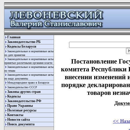
Главная
Законодательство РБ
Кодексы Беларуси
Законодательные и нормативные акты
по дате принятия
Законодательные и нормативные акты
Постановление Гос
принятые различными органами власти
Законодательные и нормативные акты
комитета Республики Б
по темам
Законодательные и нормативные акты
внесении изменений 
по виду документы
Международное право в Беларуси
порядке декларирова
Законодательство СССР
товаров незн
Законы других стран
Кодексы
Законодательство РФ
Докум
Право Украины
Полезные ресурсы
Контакты
Новости сайта
<< Наз
Поиск документа