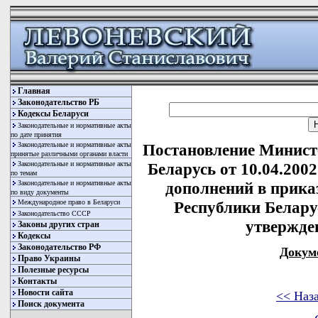
Главная
Законодательство РБ
Кодексы Беларуси
Законодательные и нормативные акты
по дате принятия
Законодательные и нормативные акты
Постановление Минист
принятые различными органами власти
Законодательные и нормативные акты
Беларусь от 10.04.200
по темам
Законодательные и нормативные акты
дополнений в прика
по виду документы
Международное право в Беларуси
Республики Беларус
Законодательство СССР
утвержде
Законы других стран
Кодексы
Законодательство РФ
Докум
Право Украины
Полезные ресурсы
Контакты
Новости сайта
<< Наз
Поиск документа