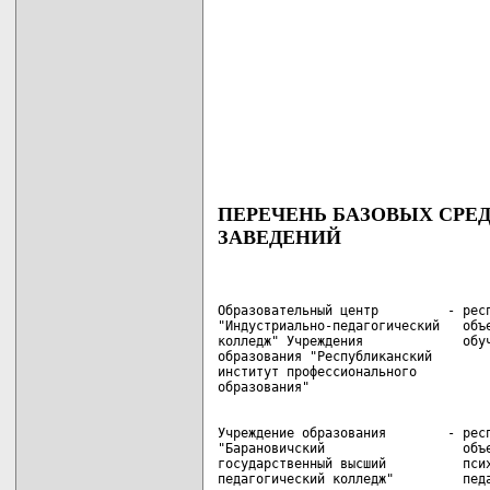
ПЕРЕЧЕНЬ БАЗОВЫХ СРЕ
ЗАВЕДЕНИЙ
Образовательный центр         - респ
"Индустриально-педагогический   объе
колледж" Учреждения             обуч
образования "Республиканский

институт профессионального

Учреждение образования        - респ
"Барановичский                  объе
государственный высший          псих
педагогический колледж"         педа