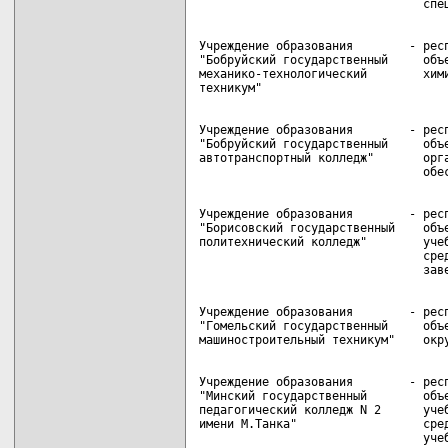
Учреждение образования        - респ
"Бобруйский государственный     объе
механико-технологический        хими
Учреждение образования        - респ
"Бобруйский государственный     объе
автотранспортный колледж"       орга
Учреждение образования        - респ
"Борисовский государственный    объе
политехнический колледж"        учеб
                                сред
Учреждение образования        - респ
"Гомельский государственный     объе
Учреждение образования        - респ
"Минский государственный        объе
педагогический колледж N 2      учеб
имени М.Танка"                  сред