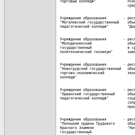
торговый колледж"               псих
Учреждение образования        - респ
"Могилевский государственный    объе
Учреждение образования        - респ
"Молодечненский                 объе
государственный                 в ср
Учреждение образования        - респ
"Новогрудский государственный   объе
торгово-экономический           экон
Учреждение образования        - респ
"Оршанский государственный      объе
педагогический колледж"         соци
                                сопр
Учреждение образования        - респ
"Полоцкий ордена Трудового      объе
Красного Знамени                "Нач
государственный
