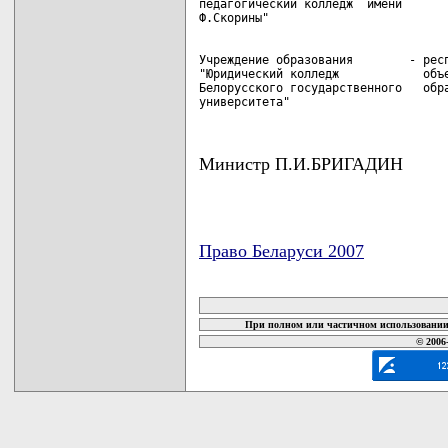
педагогический колледж  имени

Учреждение образования        - респ
"Юридический колледж            объе
Белорусского государственного   обра
университета"
Министр П.И.БРИГАДИН
Право Беларуси 2007
карта новых документов
При полном или частичном использовании 
© 2006