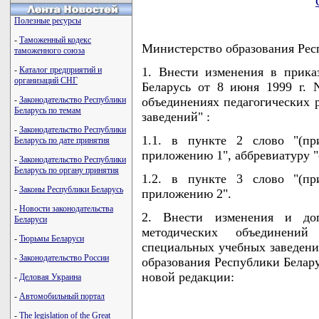
Полезные ресурсы
-
Таможенный кодекс
Министерство образования Р
таможенного союза
-
Каталог предприятий и
1. Внести изменения в прика
организаций СНГ
Беларусь от 8 июня 1999 г. 
-
Законодательство Республики
объединениях педагогических 
Беларусь по темам
заведений" :
-
Законодательство Республики
1.1. в пункте 2 слово "(при
Беларусь по дате принятия
приложению 1", аббревиатуру 
-
Законодательство Республики
Беларусь по органу принятия
1.2. в пункте 3 слово "(при
-
Законы Республики Беларусь
приложению 2".
-
Новости законодательства
2. Внести изменения и доп
Беларуси
методических объединений
-
Тюрьмы Беларуси
специальных учебных заведен
-
Законодательство России
образования Республики Белару
новой редакции:
-
Деловая Украина
-
Автомобильный портал
-
The legislation of the Great