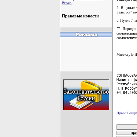
Britain
4. В пункте
Беларусь" за
Правовые новости
5. Пункт 7 и
"7. Порядок
соответств
соответству
Министр В
СОГЛАСОВА
Министр ф
Республик
Н.П.Корбу
04.04.200
         
Право Белар
карта новых
При 