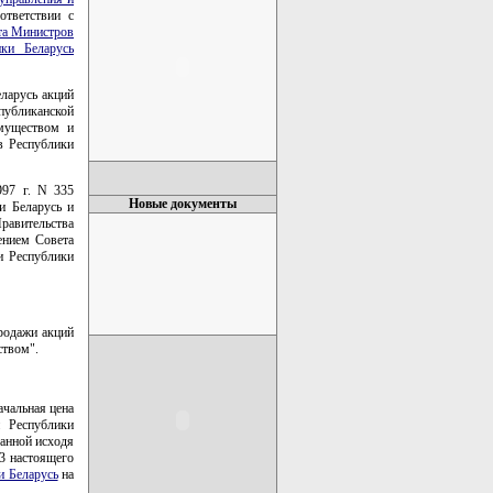
тветствии с
та Министров
ки Беларусь
ларусь акций
публиканской
имуществом и
в Республики
997 г. N 335
Новые документы
и Беларусь и
равительства
лением Совета
и Республики
родажи акций
ством".
ачальная цена
и Республики
танной исходя
3 настоящего
и Беларусь
на