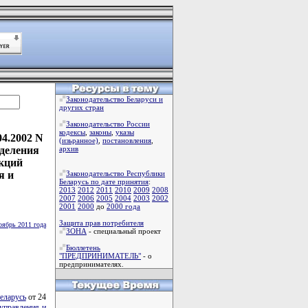
Законодательство Беларуси и
других стран
Законодательство России
кодексы
,
законы
,
указы
4.2002 N
(изьранное)
,
постановления
,
еделения
архив
кций
я и
Законодательство Республики
Беларусь по дате принятия
:
2013
2012
2011
2010
2009
2008
2007
2006
2005
2004
2003
2002
2001
2000
до
2000 года
Защита прав потребителя
оябрь 2011 года
ЗОНА
- специальный проект
Бюллетень
"ПРЕДПРИНИМАТЕЛЬ"
- о
предпринимателях.
еларусь
от 24
управления и