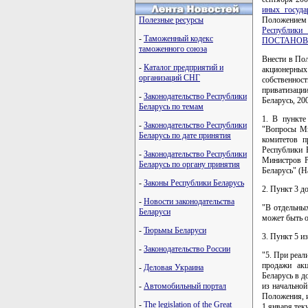
иных госуда
Полезные ресурсы
Положением 
Республики 
-
Таможенный кодекс
ПОСТАНОВ
таможенного союза
Внести в По
-
Каталог предприятий и
акционерных
организаций СНГ
собственнос
приватизаци
-
Законодательство Республики
Беларусь, 200
Беларусь по темам
1. В пункте
-
Законодательство Республики
"Вопросы Ми
Беларусь по дате принятия
комитетов п
Республики Б
-
Законодательство Республики
Министров Р
Беларусь по органу принятия
Беларусь" (Н
-
Законы Республики Беларусь
2. Пункт 3 д
-
Новости законодательства
"В отдельны
Беларуси
может быть о
-
Тюрьмы Беларуси
3. Пункт 5 и
-
Законодательство России
"5. При реал
продажи акц
-
Деловая Украина
Беларусь в д
-
Автомобильный портал
из начально
Положения, 
-
The legislation of the Great
1 января тек