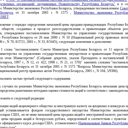
рственных организаций, подчиненных Правительству Республики Беларусь"
и в соо
о Министерстве экономики Республики Беларусь, утвержденным постановлением
Сове
Беларусь
от 31 октября 2001 г. N 1575 ,
Министерство экономики Республи
ЛЯЕТ
:
ложение о порядке определения начальной цены продажи принадлежащих Республике Бе
 обществ, созданных в процессе разгосударствления и приватизации объектов рес
ти, утвержденное постановлением Министерства по управлению государственным 
и Республики Беларусь от 26 мая 2000 г. N 10 (Национальный реестр правовых акто
0 г., N 70, 8/3721; 2001 г., N 33, 8/5445), следующие изменения и дополнение:
 1 слова "постановлением Совета Министров Республики Беларусь от 11 апреля 1
нистерства по управлению государственным имуществом и приватизации Республик
ри этом Министерстве" (Собрание декретов, указов Президента и постановлений П
еларусь, 1997 г., N 12, ст. 422; 1998 г., N 21, ст. 570)" заменить словами "постанов
еспублики Беларусь от 31 октября 2001 г. N 1575 "Вопросы Министерства экономик
ациональный реестр правовых актов Республики Беларусь, 2001 г., N 104, 5/9306).
ополнить частью третьей следующего содержания:
х случаях по решению Министерства экономики Республики Беларусь начальная цена п
пределена рыночными методами оценки стоимости акций в соответствии с законодатель
зложить в следующей редакции:
изации акций акционерного общества за иностранную валюту на аукционах и конкурсах н
ий устанавливается фондом государственного имущества Министерства экономик
олларах США, но не ниже начальной цены продажи акций в иностранной валюте, рассчи
й цены продажи акций в белорусских рублях, определенной в соответствии с пунктом 
и официального курса доллара США, установленного
Национальным банком Республик
ущего года".