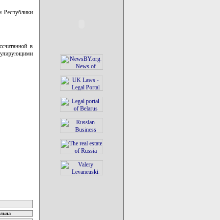
и Республики
ссчитанной в
гулирующими
ельна