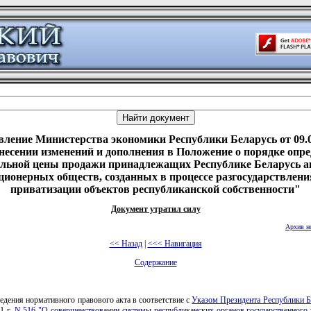
вление Министерства экономики Республики Беларусь от 09.0
несении изменений и дополнения в Положение о порядке опр
альной цены продажи принадлежащих Республике Беларусь а
ционерных обществ, созданных в процессе разгосударствлени
приватизации объектов республиканской собственности"
Документ утратил силу
Архив н
<< Назад
|
<<< Навигация
Содержание
едения нормативного правового акта в соответствие с
Указом Президента Республики Б
1 г.
N 516 "О совершенствовании системы республиканских органов государственного 