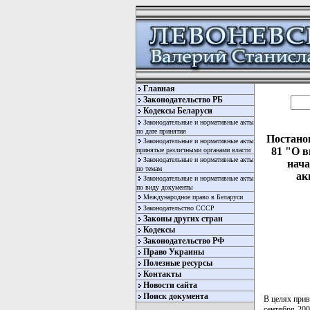
Главная
Законодательство РБ
Кодексы Беларуси
Законодательные и нормативные акты
по дате принятия
Постано
Законодательные и нормативные акты
81 "О в
принятые различными органами власти
Законодательные и нормативные акты
нач
по темам
ак
Законодательные и нормативные акты
по виду документы
Международное право в Беларуси
Законодательство СССР
Законы других стран
Кодексы
Законодательство РФ
Право Украины
Полезные ресурсы
Контакты
Новости сайта
Поиск документа
В целях прив
сентября 200