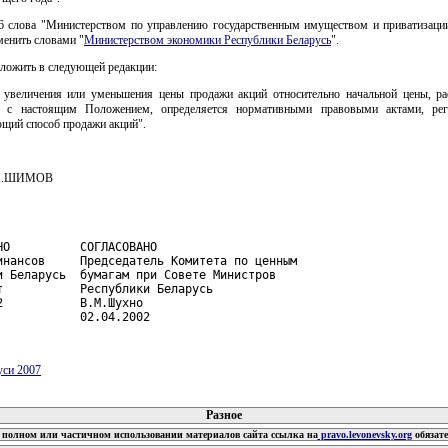
 6 слова "Министерством по управлению государственным имуществом и приватизаци
менить словами "
Министерством экономики Республики Беларусь
".
зложить в следующей редакции:
 увеличения или уменьшения цены продажи акций относительно начальной цены, ра
ии с настоящим Положением, определяется нормативными правовыми актами, ре
ющий способ продажи акций".
.Н.ШИМОВ
НО          СОГЛАСОВАНО

инансов     Председатель Комитета по ценным

и Беларусь  бумагам при Совете Министров

т           Республики Беларусь

2           В.М.Шухно

            02.04.2002
уси 2007
 документов
Разное
полном или частичном использовании материалов сайта ссылка на
pravo.levonevsky.org
обязат