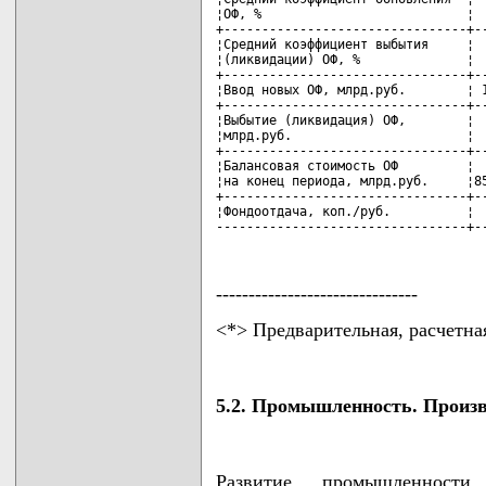
¦ОФ, %                           ¦  
+--------------------------------+--
¦Средний коэффициент выбытия     ¦  
¦(ликвидации) ОФ, %              ¦  
+--------------------------------+--
¦Ввод новых ОФ, млрд.руб.        ¦ 1
+--------------------------------+--
¦Выбытие (ликвидация) ОФ,        ¦  
¦млрд.руб.                       ¦  
+--------------------------------+--
¦Балансовая стоимость ОФ         ¦  
¦на конец периода, млрд.руб.     ¦85
+--------------------------------+--
¦Фондоотдача, коп./руб.          ¦  
---------------------------------+-
-------------------------------
<*> Предварительная, расчетна
5.2. Промышленность. Произв
Развитие промышленност