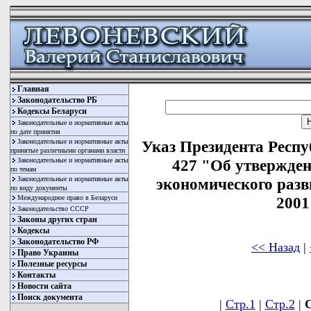
Главная
Законодательство РБ
Кодексы Беларуси
Законодательные и нормативные акты
по дате принятия
Законодательные и нормативные акты
Указ Президента Респу
принятые различными органами власти
Законодательные и нормативные акты
427 "Об утвержде
по темам
Законодательные и нормативные акты
экономического разв
по виду документы
Международное право в Беларуси
2001
Законодательство СССР
Законы других стран
Кодексы
Законодательство РФ
<< Назад
|
Право Украины
Полезные ресурсы
Контакты
Новости сайта
Поиск документа
|
Стр.1
|
Стр.2
|
С