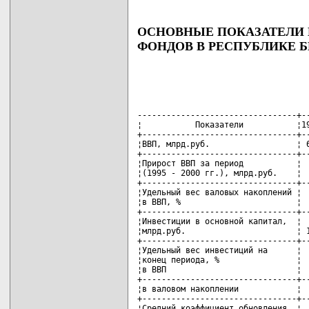
ОСНОВНЫЕ ПОКАЗАТЕЛИ
ФОНДОВ В РЕСПУБЛИКЕ 
---------------------------------+--
¦           Показатели           ¦19
+--------------------------------+--
¦ВВП, млрд.руб.                  ¦ 6
+--------------------------------+--
¦Прирост ВВП за период           ¦  
¦(1995 - 2000 гг.), млрд.руб.    ¦  
+--------------------------------+--
¦Удельный вес валовых накоплений ¦  
¦в ВВП, %                        ¦  
+--------------------------------+--
¦Инвестиции в основной капитал,  ¦  
¦млрд.руб.                       ¦ 1
+--------------------------------+--
¦Удельный вес инвестиций на      ¦  
¦конец периода, %                ¦  
¦в ВВП                           ¦  
+--------------------------------+--
¦в валовом накоплении            ¦  
+--------------------------------+--
¦Средний коэффициент обновления  ¦  