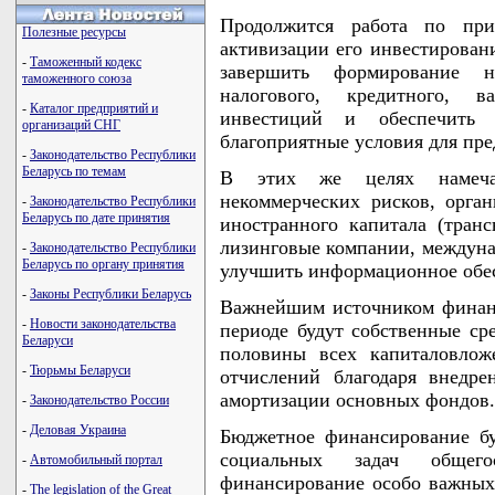
Продолжится работа по при
Полезные ресурсы
активизации его инвестирован
-
Таможенный кодекс
завершить формирование н
таможенного союза
налогового, кредитного, в
-
Каталог предприятий и
инвестиций и обеспечить 
организаций СНГ
благоприятные условия для пре
-
Законодательство Республики
Беларусь по темам
В этих же целях намечае
некоммерческих рисков, орга
-
Законодательство Республики
Беларусь по дате принятия
иностранного капитала (тран
лизинговые компании, междуна
-
Законодательство Республики
Беларусь по органу принятия
улучшить информационное обес
-
Законы Республики Беларусь
Важнейшим источником финан
-
Новости законодательства
периоде будут собственные ср
Беларуси
половины всех капиталовлож
-
Тюрьмы Беларуси
отчислений благодаря внедр
амортизации основных фондов.
-
Законодательство России
-
Деловая Украина
Бюджетное финансирование б
социальных задач общего
-
Автомобильный портал
финансирование особо важных 
-
The legislation of the Great