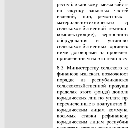
республиканскому межхозяйст
на закупку запасных частей
изделий, шин, ремонтных м
материально-технических
сельскохозяйственной техники 
комплектующие), зерноочист
оборудования и установ
сельскохозяйственных органи
ними договорами на проведен
привлеченным на эти цели в с
8.3. Министерству сельского х
финансов изыскать возможност
порядке из республиканск
сельскохозяйственной продукц
пределах этого фонда) допол
юридических лиц по уплате про
перечисленные в подпунктах 8.
юридическим лицам коммунал
восьмых ставки рефинанси
юридическим лицам республик
четвертых ставки рефинансиро