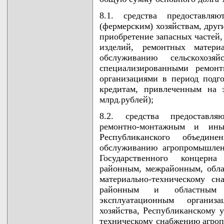
8.1. средства предоставляю
(фермерским) хозяйствам, друг
приобретение запасных частей,
изделий, ремонтных матер
обслуживанию сельскохозя
специализированными ремон
организациями в период подг
кредитам, привлеченным на
млрд.рублей);
8.2. средства предоставля
ремонтно-монтажным и ины
Республиканского объедине
обслуживанию агропромышлен
Государственного концерн
районным, межрайонным, обл
материально-техническому с
районным и областным ме
эксплуатационным организ
хозяйства, Республиканскому 
техническому снабжению агроп