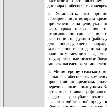
настоящим постановлением,
договора и обеспечить своевре
7. Установить, что органи
своевременного возврата кред
привлеченных на цели, указанн
всего срока пользования эт
отчисляют по согласованию 
реализации продукции (работ, 
для последующего направ
задолженности по данным кр
наличия у заемщиков задолж
государственные целевые бюд
защиты населения, установлен
8. Министерству сельского хо
финансов обеспечить компенс
процентов по кредитам, пол
перечисленные в подпунктах 8.
четвертых ставки рефинанс
средств республиканског
сельскохозяйственной продукц
общую сумму основного долга 1