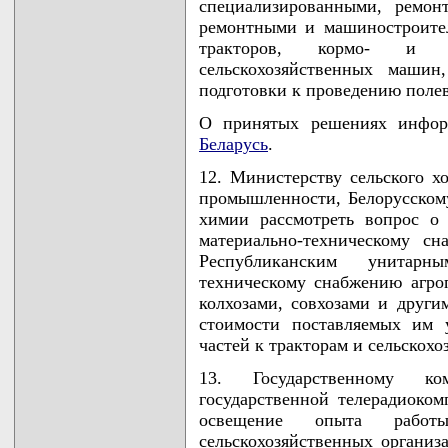
специализированными, ремо
ремонтными и машиностроите
тракторов, кормо- и з
сельскохозяйственных маши
подготовки к проведению полев
О принятых решениях инфо
Беларусь
.
12. Министерству сельского х
промышленности, Белорусском
химии рассмотреть вопрос о
материально-техническому с
Республиканским унитарн
техническому снабжению агро
колхозами, совхозами и други
стоимости поставляемых им у
частей к тракторам и сельскохо
13. Государственному к
государственной телерадиоко
освещение опыта работ
сельскохозяйственных организ