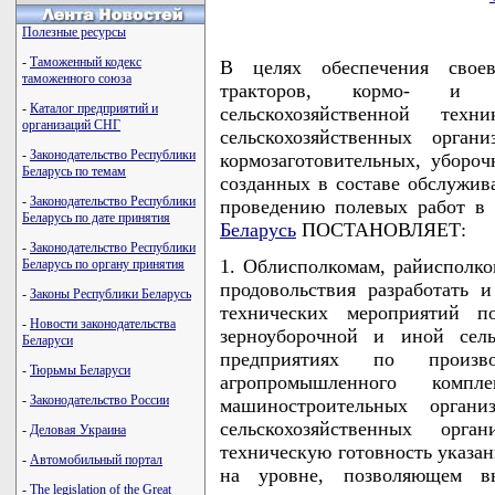
Полезные ресурсы
-
Таможенный кодекс
В целях обеспечения своев
таможенного союза
тракторов, кормо- и з
-
Каталог предприятий и
сельскохозяйственной тех
организаций СНГ
сельскохозяйственных орга
-
Законодательство Республики
кормозаготовительных, убороч
Беларусь по темам
созданных в составе обслужив
-
Законодательство Республики
проведению полевых работ в
Беларусь по дате принятия
Беларусь
ПОСТАНОВЛЯЕТ:
-
Законодательство Республики
1. Облисполкомам, райисполко
Беларусь по органу принятия
продовольствия разработать 
-
Законы Республики Беларусь
технических мероприятий по
-
Новости законодательства
зерноуборочной и иной сель
Беларуси
предприятиях по производ
-
Тюрьмы Беларуси
агропромышленного комп
-
Законодательство России
машиностроительных органи
сельскохозяйственных орг
-
Деловая Украина
техническую готовность указан
-
Автомобильный портал
на уровне, позволяющем в
-
The legislation of the Great