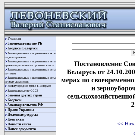
Главная
Законодательство РБ
Кодексы Беларуси
Законодательные и нормативные акты
по дате принятия
Законодательные и нормативные акты
Постановление Со
принятые различными органами власти
Законодательные и нормативные акты
Беларусь от 24.10.2
по темам
Законодательные и нормативные акты
мерах по своевременно
по виду документы
Международное право в Беларуси
и зерноуборо
Законодательство СССР
сельскохозяйственно
Законы других стран
Кодексы
2
Законодательство РФ
Право Украины
Полезные ресурсы
Контакты
<< Наз
Новости сайта
Поиск документа