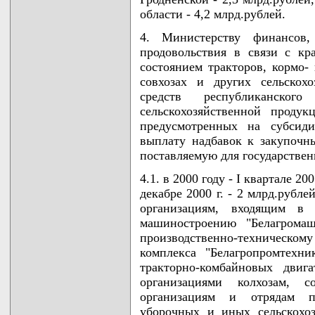
области - 4,2 млрд.рублей.
4. Министерству финансов,
продовольствия в связи с кр
состоянием тракторов, кормо-
совхозах и других сельскох
средств республиканског
сельскохозяйственной продук
предусмотренных на субсид
выплату надбавок к закупочн
поставляемую для государстве
4.1. в 2000 году - I квартале 20
декабре 2000 г. - 2 млрд.рубл
организациям, входящим в 
машиностроению "Белагромаш
производственно-техническ
комплекса "Белагропромтехн
тракторно-комбайновых двиг
организациями колхозам, со
организациям и отрядам п
уборочных и иных сельскохоз