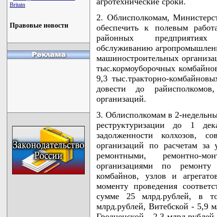
агротехнические сроки.
Britain
2. Облисполкомам, Министерст
Правовые новости
обеспечить к полевым работ
районных предприятиях 
обслуживанию агропромышленно
машиностроительных организац
тыс.кормоуборочных комбайнов
9,3 тыс.тракторно-комбайновы
довести до райисполкомов
организаций.
3. Облисполкомам в 2-недельны
реструктуризации до 1 дек
задолженности колхозов, со
организаций по расчетам за 
ремонтными, ремонтно-
организациями по ремонту 
комбайнов, узлов и агрегат
моменту проведения соответ
сумме 25 млрд.рублей, в т
млрд.рублей, Витебской - 5,9 м
Гродненской - 2,3 млрд.рублей