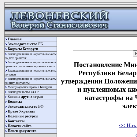
Главная
Законодательство РБ
Кодексы Беларуси
Законодательные и нормативные акты
по дате принятия
Законодательные и нормативные акты
Постановление Мин
принятые различными органами власти
Законодательные и нормативные акты
Республики Белару
по темам
Законодательные и нормативные акты
утверждении Положени
по виду документы
Международное право в Беларуси
и нуклеиновых ки
Законодательство СССР
катастрофы на 
Законы других стран
Кодексы
элек
Законодательство РФ
Право Украины
Полезные ресурсы
Контакты
<< Наз
Новости сайта
Поиск документа