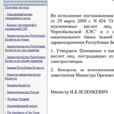
Полезные ресурсы
-
Таможенный кодекс
Во исполнение постановлени
таможенного союза
от 29 марта 2000 г. N 424 "О
-
Каталог предприятий и
нуклеиновых кислот лиц
организаций СНГ
Чернобыльской АЭС" и с ц
-
Законодательство Республики
национального банка ткане
Беларусь по темам
здравоохранения Республики
-
Законодательство Республики
1. Утвердить Положение о на
Беларусь по дате принятия
кислот лиц, пострадавших о
-
Законодательство Республики
электростанции.
Беларусь по органу принятия
-
Законы Республики Беларусь
2. Контроль за исполнением
заместителя Министра Ореховс
-
Новости законодательства
Беларуси
-
Тюрьмы Беларуси
Министр И.Б.ЗЕЛЕНКЕВИЧ
-
Законодательство России
-
Деловая Украина
-
Автомобильный портал
-
The legislation of the Great
                                    