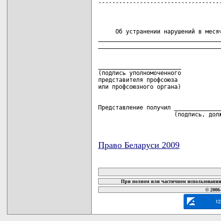
-----------------------------------
     Об устранении нарушений в месяч
____________________________________
________________________

(подпись уполномоченного

представителя профсоюза

Представление получил ______________
                      (подпись, дол
Право Беларуси 2009
карта новых документов
При полном или частичном использовании 
© 2006