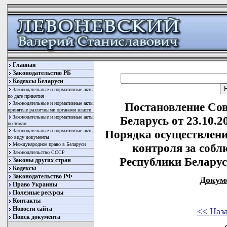
Главная
Законодательство РБ
Кодексы Беларуси
Законодательные и нормативные акты
по дате принятия
Законодательные и нормативные акты
Постановление Со
принятые различными органами власти
Законодательные и нормативные акты
Беларусь от 23.10.
по темам
Законодательные и нормативные акты
Порядка осуществлени
по виду документы
Международное право в Беларуси
контроля за собл
Законодательство СССР
Республики Беларусь
Законы других стран
Кодексы
Законодательство РФ
Докум
Право Украины
Полезные ресурсы
Контакты
Новости сайта
<< Наз
Поиск документа