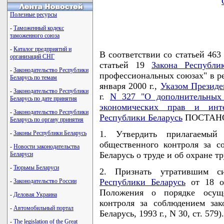
Полезные ресурсы
-
Таможенный кодекс
таможенного союза
-
Каталог предприятий и
В соответствии со статьей 46
организаций СНГ
статьей 19
Закона Республи
-
Законодательство Республики
профессиональных союзах" в ре
Беларусь по темам
января 2000 г.,
Указом Президе
-
Законодательство Республики
г.
N 327 "О дополнительных 
Беларусь по дате принятия
экономических прав и инте
-
Законодательство Республики
Республики Беларусь
ПОСТАНО
Беларусь по органу принятия
1. Утвердить прилагаемый
-
Законы Республики Беларусь
общественного контроля за с
-
Новости законодательства
Беларусь о труде и об охране тр
Беларуси
-
Тюрьмы Беларуси
2. Признать утратившим с
Республики Беларусь
от 18 ок
-
Законодательство России
Положения о порядке осуще
-
Деловая Украина
контроля за соблюдением зак
-
Автомобильный портал
Беларусь, 1993 г., N 30, ст. 579).
-
The legislation of the Great