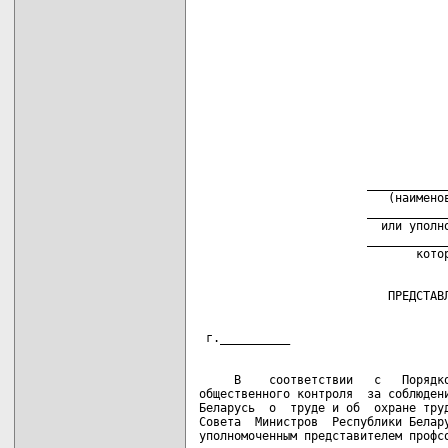
                        ____________
                           (наименов
                        ____________
                          или уполно
                        ____________
     В    соответствии   с   Порядко
общественного контроля  за соблюдени
Беларусь  о  труде и об  охране труд
Совета  Министров  Республики Белару