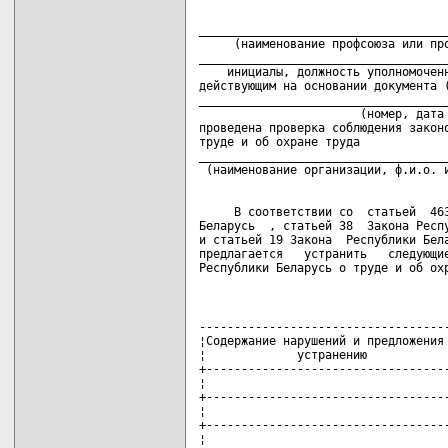
____________________________________
     (наименование профсоюза или про
____________________________________
    инициалы, должность уполномоченн
действующим на основании документа (
____________________________________
                       (номер, дата 
проведена проверка соблюдения законо
труде и об охране труда

____________________________________
     В соответствии со  статьей  463
Беларусь  , статьей 38  Закона Респу
и статьей 19 Закона  Республики Бела
предлагается   устранить   следующие
Республики Беларусь о труде и об ох
------------------------------------
¦Содержание нарушений и предложения 
¦             устранению            
+-----------------------------------
¦                                   
+-----------------------------------
¦                                   
+-----------------------------------
¦                                   