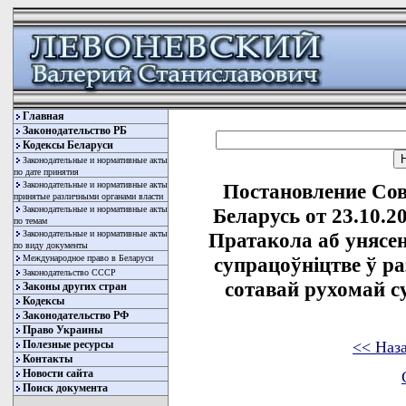
Главная
Законодательство РБ
Кодексы Беларуси
Законодательные и нормативные акты
по дате принятия
Законодательные и нормативные акты
Постановление Со
принятые различными органами власти
Законодательные и нормативные акты
Беларусь от 23.10.2
по темам
Законодательные и нормативные акты
Пратакола аб унясен
по виду документы
Международное право в Беларуси
супрацоўнiцтве ў ра
Законодательство СССР
сотавай рухомай сув
Законы других стран
Кодексы
Законодательство РФ
Право Украины
<< Наз
Полезные ресурсы
Контакты
Новости сайта
Поиск документа