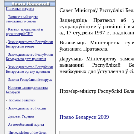
Полезные ресурсы
Савет Мiнiстраў Рэспублiкi 
-
Таможенный кодекс
Зацвердзiць Пратакол аб 
таможенного союза
супрацоўнiцтве ў развiццi i в
-
Каталог предприятий и
ад 17 студзеня 1997 г., падпiсан
организаций СНГ
Вызначыць Мiнiстэрства сув
-
Законодательство Республики
Беларусь по темам
ўказанага Пратакола.
-
Законодательство Республики
Даручыць Мiнiстэрству заме
Беларусь по дате принятия
выкананнi Рэспублiкай Бе
-
Законодательство Республики
неабходных для ўступлення ў сi
Беларусь по органу принятия
-
Законы Республики Беларусь
-
Новости законодательства
Прэм'ер-мiнiстр Рэспублiкi 
Беларуси
-
Тюрьмы Беларуси
-
Законодательство России
Право Беларуси 2009
-
Деловая Украина
-
Автомобильный портал
карта новых документов
-
The legislation of the Great