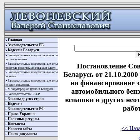
Главная
Законодательство РБ
Кодексы Беларуси
Законодательные и нормативные акты
по дате принятия
Законодательные и нормативные акты
Постановление Со
принятые различными органами власти
Законодательные и нормативные акты
Беларусь от 21.10.200
по темам
Законодательные и нормативные акты
на финансирование з
по виду документы
Международное право в Беларуси
автомобильного бенз
Законодательство СССР
вспашки и других нео
Законы других стран
Кодексы
работ
Законодательство РФ
Право Украины
Полезные ресурсы
Контакты
<< Наз
Новости сайта
Поиск документа