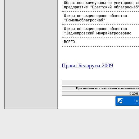
¦Областное коммунальное унитарное сн
¦предприятие "Брестский облагроснаб"
+-----------------------------------
¦Открытое акционерное общество      
¦"Гомельоблагроснаб"                
+-----------------------------------
¦Открытое акционерное общество      
¦"Заднепровский межрайагросервис    
+-----------------------------------
¦ВСЕГО                              
-----------------------------------
Право Беларуси 2009
карта новых документов
При полном или частичном использовании 
© 2006