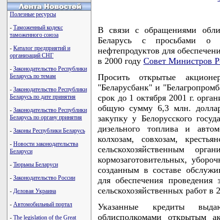
Полезные ресурсы
-
Таможенный кодекс
В связи с обращениями обли
таможенного союза
Беларусь с просьбами о 
-
Каталог предприятий и
нефтепродуктов для обеспечени
организаций СНГ
в 2000 году
Совет Министров Р
-
Законодательство Республики
Просить открытые акционе
Беларусь по темам
"Беларусбанк" и "Белагропромб
-
Законодательство Республики
срок до 1 октября 2001 г. орг
Беларусь по дате принятия
общую сумму 6,3 млн. долла
-
Законодательство Республики
закупку у Белорусского госу
Беларусь по органу принятия
дизельного топлива и автом
-
Законы Республики Беларусь
колхозам, совхозам, крестья
-
Новости законодательства
сельскохозяйственным орг
Беларуси
кормозаготовительных, убороч
-
Тюрьмы Беларуси
созданным в составе обслужи
-
Законодательство России
для обеспечения проведения
сельскохозяйственных работ в 2
-
Деловая Украина
-
Автомобильный портал
Указанные кредиты выда
облисполкомами открытым ак
-
The legislation of the Great