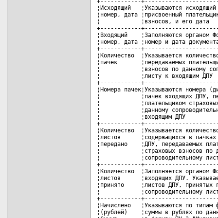
+------------+----------------------
¦Исходящий   ¦Указываются исходящий 
¦номер, дата ¦присвоенный плательщик
¦            ¦взносов, и его дата   
+------------+----------------------
¦Входящий    ¦Заполняются органом Фо
¦номер, дата ¦номер и дата документа
+------------+----------------------
¦Количество  ¦Указывается количество
¦пачек       ¦передаваемых плательщи
¦            ¦взносов по данному соп
¦            ¦листу к входящим ДПУ  
+------------+----------------------
¦Номера пачек¦Указываются номера (ди
¦            ¦пачек входящих ДПУ, пе
¦            ¦плательщиком страховых
¦            ¦данному сопроводительн
¦            ¦входящим ДПУ          
+------------+----------------------
¦Количество  ¦Указывается количество
¦листов      ¦содержащихся в пачках 
¦передано    ¦ДПУ, передаваемых плат
¦            ¦страховых взносов по д
¦            ¦сопроводительному лист
+------------+----------------------
¦Количество  ¦Заполняется органом Фо
¦листов      ¦входящих ДПУ. Указывае
¦принято     ¦листов ДПУ, принятых п
¦            ¦сопроводительному лист
+------------+----------------------
¦Начислено   ¦Указываются по типам ф
¦(рублей)    ¦суммы в рублях по данн