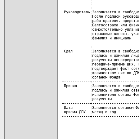
¦            ¦                      
+------------+----------------------
¦Руководитель¦Заполняется в свободно
¦            ¦После подписи руководи
¦            ¦работодателя, представ
¦            ¦Белгосстраха или физич
¦            ¦самостоятельно уплачив
¦            ¦страховые взносы, указ
¦            ¦фамилия и инициалы    
+------------+----------------------
¦Сдал        ¦Заполняется в свободно
¦            ¦подпись и фамилия лица
¦            ¦документы непосредстве
¦            ¦передаче-приеме ДПУ. П
¦            ¦подтверждает факт согл
¦            ¦количеством листов ДПУ
¦            ¦органом Фонда         
+------------+----------------------
¦Принял      ¦Заполняется в свободно
¦            ¦подпись и фамилия отве
¦            ¦исполнителя органа Фон
¦            ¦документы             
+------------+----------------------
¦Дата        ¦Заполняется органом Фо
¦приема ДПУ  ¦месяц и год           
-------------+---------------------