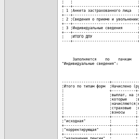
¦   ¦                              ¦
+---+------------------------------+
¦ 1 ¦Анкета застрахованного лица   ¦
+---+------------------------------+
¦ 2 ¦Сведения о приеме и увольнении¦
+---+------------------------------+
¦ 3 ¦Индивидуальные сведения       ¦
+---+------------------------------+
¦   ¦ИТОГО ДПУ                     ¦
----+------------------------------
     Заполняется    по    пачкам    
"Индивидуальные сведения":
----------------------+-------------
¦Итого по типам форм  ¦Начислено (ру
¦                     +-----------+-
¦                     ¦выплат, на ¦п
¦                     ¦которые    ¦в
¦                     ¦начисляются¦н
¦                     ¦страховые  ¦с
¦                     ¦взносы     ¦ 
+---------------------+-----------+-
¦"исходная"           ¦           ¦ 
+---------------------+-----------+-
¦"корректирующая"     ¦           ¦ 
+---------------------+-----------+-
¦"назначение пенсии"  ¦           ¦ 