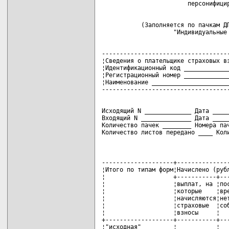
           (Заполняется по пачкам ДП
------------------------------------
¦Сведения о плательщике страховых вз
¦Идентификационный код _____________
¦Регистрационный номер _____________
¦Наименование ______________________
Исходящий N _____________ Дата _____
Входящий N ______________ Дата _____
Количество пачек ________ Номера пач
Количество листов передано ____ Кол
--------------------+---------------
¦Итого по типам форм¦Начислено (рубл
¦                   +-----------+---
¦                   ¦выплат, на ¦пос
¦                   ¦которые    ¦вре
¦                   ¦начисляются¦нет
¦                   ¦страховые  ¦соб
¦                   ¦взносы     ¦   
+-------------------+-----------+---
¦"исходная"         ¦           ¦   