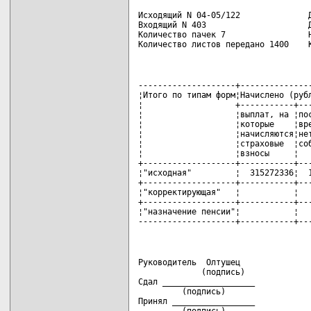
Исходящий N 04-05/122              Д
Входящий N 403                     Д
Количество пачек 7                 Н
Количество листов передано 1400    
--------------------+---------------
¦Итого по типам форм¦Начислено (рубл
¦                   +-----------+---
¦                   ¦выплат, на ¦пос
¦                   ¦которые    ¦вре
¦                   ¦начисляются¦нет
¦                   ¦страховые  ¦соб
¦                   ¦взносы     ¦   
+-------------------+-----------+---
¦"исходная"         ¦  315272336¦  1
+-------------------+-----------+---
¦"корректирующая"   ¦           ¦   
+-------------------+-----------+---
¦"назначение пенсии"¦           ¦   
--------------------+-----------+--
Руководитель  Олтушец               
             (подпись)              
Сдал ___________________            
         (подпись)                  
Принял _________________            