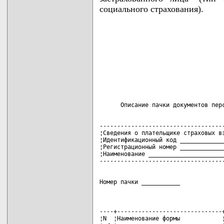
социального страхования).
------------------------------------
¦Сведения о плательщике страховых вз
¦Идентификационный код _____________
¦Регистрационный номер _____________
¦Наименование ______________________
Номер пачки ___________
----+------------------------------+
¦N  ¦Наименование формы            ¦