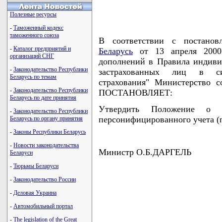
Полезные ресурсы
-
Таможенный кодекс
таможенного союза
В соответствии с постано
-
Каталог предприятий и
Беларусь
от 13 апреля 2000
организаций СНГ
дополнений в Правила индиви
-
Законодательство Республики
застрахованных лиц в сис
Беларусь по темам
страхования" Министерство 
-
Законодательство Республики
ПОСТАНОВЛЯЕТ:
Беларусь по дате принятия
Утвердить Положение о п
-
Законодательство Республики
персонифицированного учета (п
Беларусь по органу принятия
-
Законы Республики Беларусь
-
Новости законодательства
Министр О.Б.ДАРГЕЛЬ
Беларуси
-
Тюрьмы Беларуси
-
Законодательство России
-
Деловая Украина
                                    
                                    
-
Автомобильный портал
                                    
                                    
-
The legislation of the Great
                                   