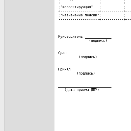
+-------------------+-----------+---
¦"корректирующая"   ¦           ¦   
+-------------------+-----------+---
¦"назначение пенсии"¦           ¦   
--------------------+-----------+--
Руководитель _____________          
Сдал _____________________          
Принял ___________________          
__________________________

   (дата приема ДПУ)