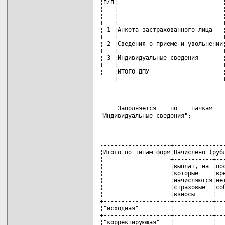
¦п/п¦                              ¦
¦   ¦                              ¦
¦   ¦                              ¦
+---+------------------------------+
¦ 1 ¦Анкета застрахованного лица   ¦
+---+------------------------------+
¦ 2 ¦Сведения о приеме и увольнении¦
+---+------------------------------+
¦ 3 ¦Индивидуальные сведения       ¦
+---+------------------------------+
¦   ¦ИТОГО ДПУ                     ¦
----+------------------------------
     Заполняется    по    пачкам    
"Индивидуальные сведения":
--------------------+---------------
¦Итого по типам форм¦Начислено (рубл
¦                   +-----------+---
¦                   ¦выплат, на ¦пос
¦                   ¦которые    ¦вре
¦                   ¦начисляются¦нет
¦                   ¦страховые  ¦соб
¦                   ¦взносы     ¦   
+-------------------+-----------+---
¦"исходная"         ¦           ¦   
+-------------------+-----------+---
¦"корректирующая"   ¦           ¦   