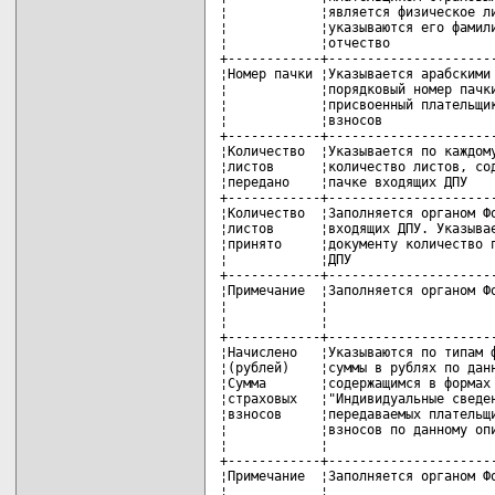
¦            ¦является физическое ли
¦            ¦указываются его фамили
¦            ¦отчество              
+------------+----------------------
¦Номер пачки ¦Указывается арабскими 
¦            ¦порядковый номер пачки
¦            ¦присвоенный плательщик
¦            ¦взносов               
+------------+----------------------
¦Количество  ¦Указывается по каждому
¦листов      ¦количество листов, сод
¦передано    ¦пачке входящих ДПУ    
+------------+----------------------
¦Количество  ¦Заполняется органом Фо
¦листов      ¦входящих ДПУ. Указывае
¦принято     ¦документу количество п
¦            ¦ДПУ                   
+------------+----------------------
¦Примечание  ¦Заполняется органом Фо
¦            ¦                      
¦            ¦                      
+------------+----------------------
¦Начислено   ¦Указываются по типам ф
¦(рублей)    ¦суммы в рублях по данн
¦Сумма       ¦содержащимся в формах 
¦страховых   ¦"Индивидуальные сведен
¦взносов     ¦передаваемых плательщи
¦            ¦взносов по данному опи
¦            ¦                      
+------------+----------------------
¦Примечание  ¦Заполняется органом Фо
¦            ¦                      