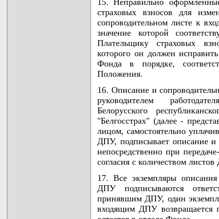
15. Неправильно оформленны
страховых взносов для изме
сопроводительном листе к вхо
значение которой соответст
Плательщику страховых взно
которого он должен исправит
Фонда в порядке, соответ
Положения.
16. Описание и сопроводител
руководителем работодател
Белорусского республиканск
"Белгосстрах" (далее - предст
лицом, самостоятельно уплачи
ДПУ, подписывает описание и
непосредственно при передаче
согласия с количеством листов
17. Все экземпляры описания
ДПУ подписываются ответс
принявшим ДПУ, один экземпля
входящим ДПУ возвращается п
остается в отделе Фонда.