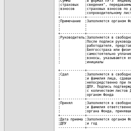
¦Сумма       ¦в формах ПУ-3 "Индивид
¦страховых   ¦сведения", передаваемы
¦взносов     ¦страховых взносов по д
¦            ¦сопроводительному лист
+------------+----------------------
¦Примечание  ¦Заполняется органом Фо
¦            ¦                      
¦            ¦                      
+------------+----------------------
¦Руководитель¦Заполняется в свободно
¦            ¦После подписи руководи
¦            ¦работодателя, представ
¦            ¦Белгосстраха или физич
¦            ¦самостоятельно уплачив
¦            ¦взносы, указываются ег
¦            ¦инициалы              
+------------+----------------------
¦Сдал        ¦Заполняется в свободно
¦            ¦и фамилия лица, сдавше
¦            ¦непосредственно при пе
¦            ¦ДПУ. Подпись подтвержд
¦            ¦с количеством листов Д
¦            ¦органом Фонда         
+------------+----------------------
¦Принял      ¦Заполняется в свободно
¦            ¦и фамилия ответственно
¦            ¦органа Фонда, принявше
+------------+----------------------
¦Дата приема ¦Заполняется органом Фо
¦ДПУ         ¦и год                 
-------------+---------------------