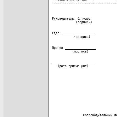
----------------------+-----------+
Руководитель  Олтушец               
Сдал ___________________            
Принял _________________            
_______________________

   (дата приема ДПУ)
                 Сопроводительный ли