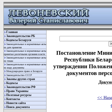
Главная
Законодательство РБ
Кодексы Беларуси
Законодательные и нормативные акты
по дате принятия
Законодательные и нормативные акты
Постановление Мини
принятые различными органами власти
Законодательные и нормативные акты
Республики Белару
по темам
Законодательные и нормативные акты
утверждении Положен
по виду документы
Международное право в Беларуси
документов перс
Законодательство СССР
Законы других стран
Докум
Кодексы
Законодательство РФ
Право Украины
Полезные ресурсы
<< Наз
Контакты
Новости сайта
Поиск документа