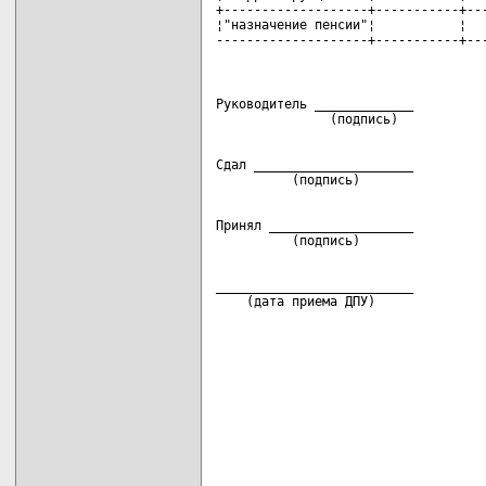
+-------------------+-----------+---
¦"назначение пенсии"¦           ¦   
--------------------+-----------+--
Руководитель _____________          
Сдал _____________________          
Принял ___________________          
__________________________

    (дата приема ДПУ)