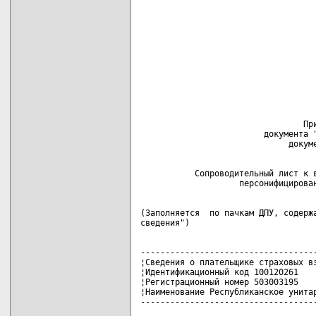
                                 При
                         документа "
           Сопроводительный лист к в
(Заполняется  по пачкам ДПУ, содержа
------------------------------------
¦Сведения о плательщике страховых вз
¦Идентификационный код 100120261    
¦Регистрационный номер 503003195    
¦Наименование Республиканское унитар