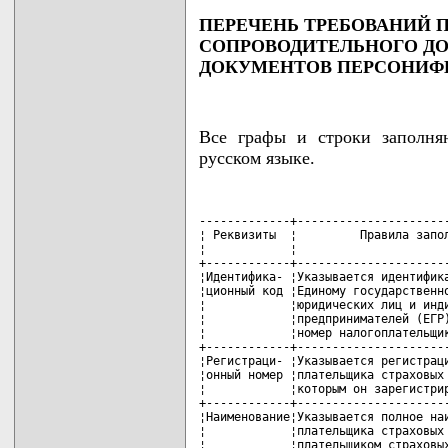
ПЕРЕЧЕНЬ ТРЕБОВАНИЙ 
СОПРОВОДИТЕЛЬНОГО ДО
ДОКУМЕНТОВ ПЕРСОНИФ
Все графы и строки заполня
русском языке.
-------------+----------------------
¦ Реквизиты  ¦         Правила запол
¦            ¦                      
+------------+----------------------
¦Идентифика- ¦Указывается идентифика
¦ционный код ¦Единому государственно
¦            ¦юридических лиц и инди
¦            ¦предпринимателей (ЕГР)
¦            ¦номер налогоплательщик
+------------+----------------------
¦Регистраци- ¦Указывается регистраци
¦онный номер ¦плательщика страховых 
¦            ¦которым он зарегистрир
+------------+----------------------
¦Наименование¦Указывается полное наи
¦            ¦плательщика страховых 
¦            ¦плательщиком страховых