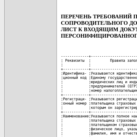
ПЕРЕЧЕНЬ ТРЕБОВАНИЙ 
СОПРОВОДИТЕЛЬНОГО Д
ЛИСТ К ВХОДЯЩИМ ДОК
ПЕРСОНИФИЦИРОВАННОГ
-------------+----------------------
¦ Реквизиты  ¦         Правила запол
¦            ¦                      
+------------+----------------------
¦Идентифика- ¦Указывается идентифика
¦ционный код ¦Единому государственно
¦            ¦юридических лиц и инди
¦            ¦предпринимателей (ЕГР)
¦            ¦номер налогоплательщик
+------------+----------------------
¦Регистраци- ¦Указывается регистраци
¦онный номер ¦плательщика страховых 
¦            ¦которым он зарегистрир
+------------+----------------------
¦Наименование¦Указывается полное наи
¦            ¦плательщика страховых 
¦            ¦плательщиком страховых
¦            ¦физическое лицо, указы
¦            ¦фамилия, имя и отчеств