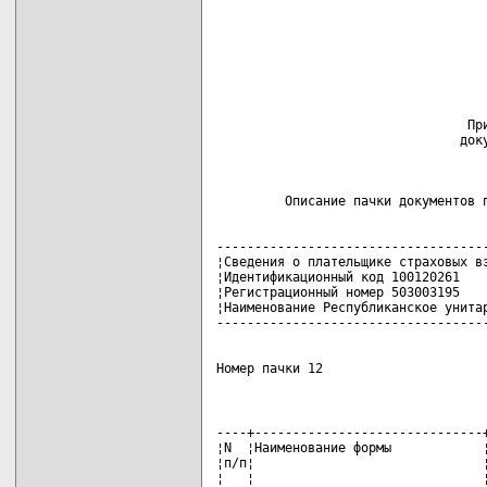
                                 При
                                доку
------------------------------------
¦Сведения о плательщике страховых вз
¦Идентификационный код 100120261    
¦Регистрационный номер 503003195    
¦Наименование Республиканское унитар
Номер пачки 12
----+------------------------------+
¦N  ¦Наименование формы            ¦
¦п/п¦                              ¦
¦   ¦                              ¦