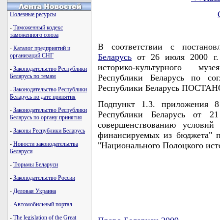
Полезные ресурсы
-
Таможенный кодекс
таможенного союза
В соответствии с постано
-
Каталог предприятий и
организаций СНГ
Беларусь
от 26 июля 2000 г.
историко-культурного муз
-
Законодательство Республики
Беларусь по темам
Республики Беларусь по со
Республики Беларусь ПОСТА
-
Законодательство Республики
Беларусь по дате принятия
Подпункт 1.3. приложения 8
-
Законодательство Республики
Республики Беларусь от 
Беларусь по органу принятия
совершенствованию условий 
-
Законы Республики Беларусь
финансируемых из бюджета" п
-
Новости законодательства
"Национального Полоцкого исто
Беларуси
-
Тюрьмы Беларуси
-
Законодательство России
-
Деловая Украина
-
Автомобильный портал
-
The legislation of the Great