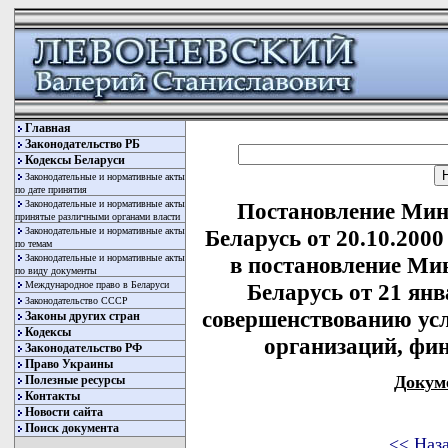
Главная
Законодательство РБ
Кодексы Беларуси
Законодательные и нормативные акты
по дате принятия
Законодательные и нормативные акты
Постановление Мин
принятые различными органами власти
Законодательные и нормативные акты
Беларусь от 20.10.200
по темам
Законодательные и нормативные акты
в постановление Ми
по виду документы
Международное право в Беларуси
Беларусь от 21 янв
Законодательство СССР
совершенствованию ус
Законы других стран
Кодексы
организаций, фи
Законодательство РФ
Право Украины
Докум
Полезные ресурсы
Контакты
Новости сайта
Поиск документа
<< Наз