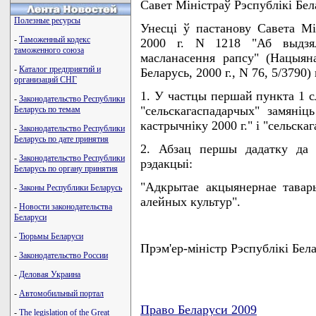
Савет Мiнiстраў Рэспублiкi 
Полезные ресурсы
Унесцi ў пастанову Савета Мi
-
Таможенный кодекс
2000 г. N 1218 "Аб выдзя
таможенного союза
масланасення рапсу" (Нацыян
-
Каталог предприятий и
Беларусь, 2000 г., N 76, 5/3790
организаций СНГ
1. У частцы першай пункта 1 сл
-
Законодательство Республики
"сельскагаспадарчых" замянiц
Беларусь по темам
кастрычнiку 2000 г." i "сельск
-
Законодательство Республики
Беларусь по дате принятия
2. Абзац першы дадатку да 
-
Законодательство Республики
рэдакцыi:
Беларусь по органу принятия
"Адкрытае акцыянернае тавар
-
Законы Республики Беларусь
алейных культур".
-
Новости законодательства
Беларуси
-
Тюрьмы Беларуси
Прэм'ер-мiнiстр Рэспублiкi 
-
Законодательство России
-
Деловая Украина
-
Автомобильный портал
Право Беларуси 2009
-
The legislation of the Great