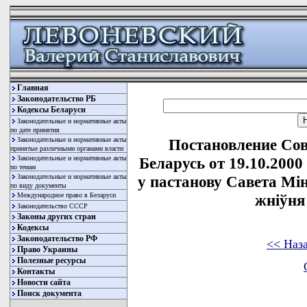
Главная
Законодательство РБ
Кодексы Беларуси
Законодательные и нормативные акты
по дате принятия
Законодательные и нормативные акты
Постановление Со
принятые различными органами власти
Законодательные и нормативные акты
Беларусь от 19.10.2000
по темам
Законодательные и нормативные акты
у пастанову Савета Мiн
по виду документы
Международное право в Беларуси
жнiўня 
Законодательство СССР
Законы других стран
Кодексы
Законодательство РФ
<< Наз
Право Украины
Полезные ресурсы
Контакты
Новости сайта
Поиск документа