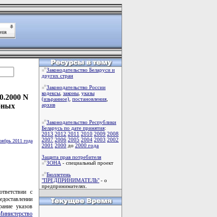
Законодательство Беларуси и
других стран
Законодательство России
кодексы
,
законы
,
указы
0.2000 N
(изьранное)
,
постановления
,
бных
архив
Законодательство Республики
Беларусь по дате принятия
:
2013
2012
2011
2010
2009
2008
2007
2006
2005
2004
2003
2002
оябрь 2011 года
2001
2000
до
2000 года
Защита прав потребителя
ЗОНА
- специальный проект
Бюллетень
"ПРЕДПРИНИМАТЕЛЬ"
- о
предпринимателях.
ответствии с
едоставлении
рание указов
Министерство