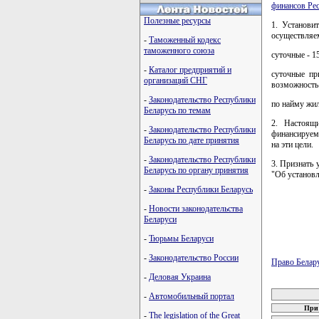
финансов Р
Полезные ресурсы
1. Установи
осуществляем
-
Таможенный кодекс
таможенного союза
суточные - 1
-
Каталог предприятий и
суточные пр
организаций СНГ
возможность 
-
Законодательство Республики
по найму жи
Беларусь по темам
2. Настоящ
-
Законодательство Республики
финансируем
Беларусь по дате принятия
на эти цели.
-
Законодательство Республики
3. Признать
Беларусь по органу принятия
"Об установ
-
Законы Республики Беларусь
-
Новости законодательства
Беларуси
-
Тюрьмы Беларуси
-
Законодательство России
Право Белар
-
Деловая Украина
карта новых
-
Автомобильный портал
При 
-
The legislation of the Great