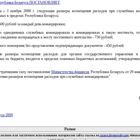
еспублики Беларусь ПОСТАНОВЛЯЕТ
:
ть с 1 ноября 2000 г. следующие размеры возмещения расходов при служебных ко
ых в пределах Республики Беларусь:
500 рублей за каждый день командировки;
и однодневных служебных командировках и командировках в такую местность, от
ежедневно возвращаться к месту постоянного жительства - 750 рублей;
лого помещения без представления подтверждающих документов - 450 рублей.
ие размеры возмещения расходов для органов государственного управления и о
ых из бюджета, вводятся в пределах плановых бюджетных ассигнований, утвержденных
 утратившим силу постановление
Министерства финансов
Республики Беларусь от 29 мая
лении размеров возмещения расходов при служебных командировках" .
уси 2009
 документов
Разное
полном или частичном использовании материалов сайта ссылка на
pravo.levonevsky.org
обязат