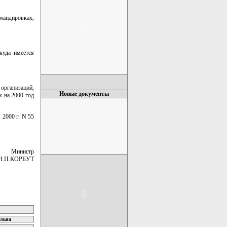
мандировках,
куда имеется
рганизаций,
Новые документы
 на 2000 год
 2000 г. N 55
Министр
Н.П.КОРБУТ
ельна