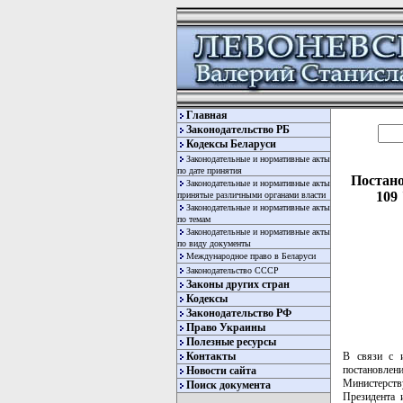
Главная
Законодательство РБ
Кодексы Беларуси
Законодательные и нормативные акты
по дате принятия
Постано
Законодательные и нормативные акты
109
принятые различными органами власти
Законодательные и нормативные акты
по темам
Законодательные и нормативные акты
по виду документы
Международное право в Беларуси
Законодательство СССР
Законы других стран
Кодексы
Законодательство РФ
Право Украины
Полезные ресурсы
Контакты
В связи с и
постановлен
Новости сайта
Министерств
Поиск документа
Президента 