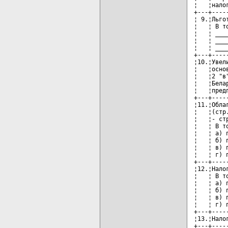
¦   ¦нало
+---+----
¦ 9.¦Льго
¦   ¦ В т
¦   ¦ ___
¦   ¦ ___
¦   ¦ ___
+---+----
¦10.¦Увел
¦   ¦осно
¦   ¦2 "в
¦   ¦Бела
¦   ¦пред
+---+----
¦11.¦Обла
¦   ¦(стр
¦   ¦- ст
¦   ¦ В т
¦   ¦ а) 
¦   ¦ б) 
¦   ¦ в) 
¦   ¦ г) 
+---+----
¦12.¦Нало
¦   ¦ В т
¦   ¦ а) 
¦   ¦ б) 
¦   ¦ в) 
¦   ¦ г) 
+---+----
¦13.¦Нало
+---+----