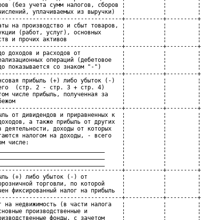
ров (без учета сумм налогов, сборов ¦           ¦         ¦

числений, уплачиваемых из выручки)  ¦           ¦         ¦

------------------------------------+-----------+---------+

аты на производство и сбыт товаров, ¦           ¦         ¦

укции (работ, услуг), основных      ¦           ¦         ¦

ств и прочих активов                ¦           ¦         ¦

------------------------------------+-----------+---------+

до доходов и расходов от            ¦           ¦         ¦

еализационных операций (дебетовое   ¦           ¦         ¦

до показывается со знаком "-")      ¦           ¦         ¦

------------------------------------+-----------+---------+

нсовая прибыль (+) либо убыток (-)  ¦           ¦         ¦

его  (стр. 2 - стр. 3 + стр. 4)     ¦           ¦         ¦

том числе прибыль, полученная за    ¦           ¦         ¦

бежом                               ¦           ¦         ¦

------------------------------------+-----------+---------+

ыль от дивидендов и приравненных к  ¦           ¦         ¦

доходов, а также прибыль от других  ¦           ¦         ¦

в деятельности, доходы от которых   ¦           ¦         ¦

гаются налогом на доходы, - всего   ¦           ¦         ¦

ом числе:                           ¦           ¦         ¦

_______________________________     ¦           ¦         ¦

_______________________________     ¦           ¦         ¦

_______________________________     ¦           ¦         ¦

------------------------------------+-----------+---------+

ыль (+) либо убыток (-) от          ¦           ¦         ¦

орозничной торговли, по которой     ¦           ¦         ¦

чен фиксированный налог на прибыль  ¦           ¦         ¦

------------------------------------+-----------+---------+

г на недвижимость (в части налога   ¦           ¦         ¦

сновные производственные и          ¦           ¦         ¦

оизводственные фонды, с зачетом     ¦           ¦         ¦
