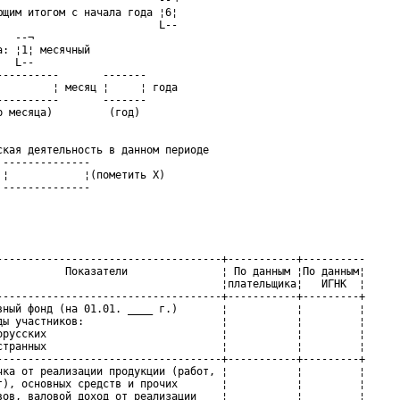
                          --¬

ющим итогом с начала года ¦6¦

                          L--

  --¬

а: ¦1¦ месячный

  L--

----------       -------

         ¦ месяц ¦     ¦ года

----------       -------

ская деятельность в данном периоде

 --------------

 ¦            ¦(пометить Х)

 --------------
------------------------------------+-----------+----------

           Показатели               ¦ По данным ¦По данным¦

                                    ¦плательщика¦   ИГНК  ¦

------------------------------------+-----------+---------+

вный фонд (на 01.01. ____ г.)       ¦           ¦         ¦

ды участников:                      ¦           ¦         ¦

орусских                            ¦           ¦         ¦

странных                            ¦           ¦         ¦

------------------------------------+-----------+---------+

чка от реализации продукции (работ, ¦           ¦         ¦

г), основных средств и прочих       ¦           ¦         ¦

вов, валовой доход от реализации    ¦           ¦         ¦
