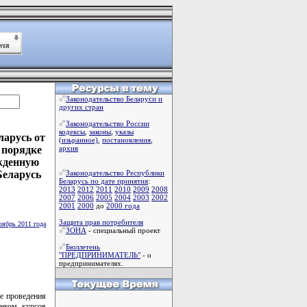
Законодательство Беларуси и
других стран
Законодательство России
кодексы
,
законы
,
указы
ларусь от
(изьранное)
,
постановления
,
 порядке
архив
ржденную
Беларусь
Законодательство Республики
Беларусь по дате принятия
:
2013
2012
2011
2010
2009
2008
2007
2006
2005
2004
2003
2002
2001
2000
до
2000 года
Защита прав потребителя
оябрь 2011 года
ЗОНА
- специальный проект
Бюллетень
"ПРЕДПРИНИМАТЕЛЬ"
- о
предпринимателях.
е проведения
анком курсов