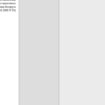
го налогового
лики Беларусь
10.2000 N 93)