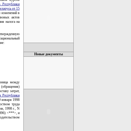
а Республики
еларусь от 15
и изменений в
авовых актов
ния налога на
утвержденную
(Национальный
ие:
Новые документы
азница между
 (обращения)
ставу затрат,
и Республики
0 января 1998
рством труда
и, 1998 г., N
896) <***>, и
одательством