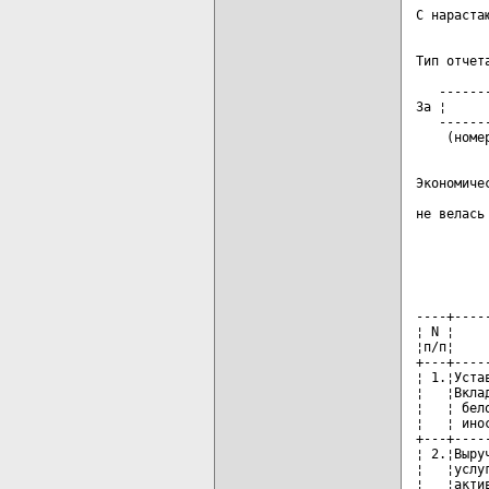
         
С нараста
         
          
Тип отчет
          
   ------
За ¦     
   ------
Экономиче
         
не велась
         
----+----
¦ N ¦    
¦п/п¦    
+---+----
¦ 1.¦Уста
¦   ¦Вкла
¦   ¦ бел
¦   ¦ ино
+---+----
¦ 2.¦Выру
¦   ¦услу
¦   ¦акти