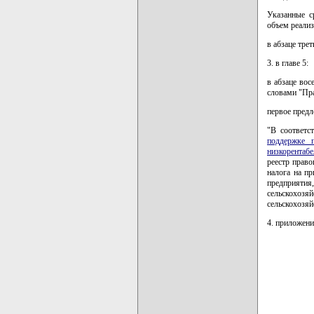
Указанные с
объем реализ
в абзаце тре
3. в главе 5:
в абзаце во
словами "Пр
первое предл
"В соответс
поддержке 
низкорентаб
реестр право
налога на п
предприятия
сельскохоз
сельскохозяй
4. приложени