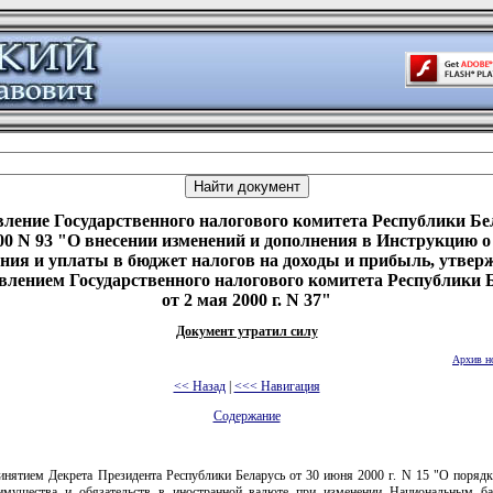
ление Государственного налогового комитета Республики Бе
000 N 93 "О внесении изменений и дополнения в Инструкцию о
ния и уплаты в бюджет налогов на доходы и прибыль, утве
влением Государственного налогового комитета Республики 
от 2 мая 2000 г. N 37"
Документ утратил силу
Архив н
<< Назад
|
<<< Навигация
Содержание
ринятием Декрета Президента Республики Беларусь от 30 июня 2000 г. N 15 "О порядк
имущества и обязательств в иностранной валюте при изменении Национальным б