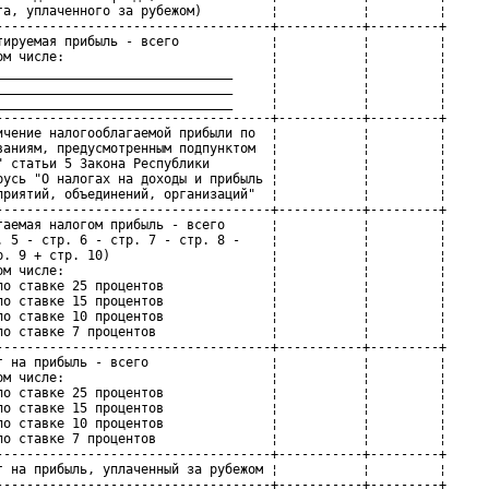
га, уплаченного за рубежом)         ¦           ¦         ¦

------------------------------------+-----------+---------+

тируемая прибыль - всего            ¦           ¦         ¦

ом числе:                           ¦           ¦         ¦

_______________________________     ¦           ¦         ¦

_______________________________     ¦           ¦         ¦

_______________________________     ¦           ¦         ¦

------------------------------------+-----------+---------+

ичение налогооблагаемой прибыли по  ¦           ¦         ¦

ваниям, предусмотренным подпунктом  ¦           ¦         ¦

" статьи 5 Закона Республики        ¦           ¦         ¦

русь "О налогах на доходы и прибыль ¦           ¦         ¦

приятий, объединений, организаций"  ¦           ¦         ¦

------------------------------------+-----------+---------+

гаемая налогом прибыль - всего      ¦           ¦         ¦

. 5 - стр. 6 - стр. 7 - стр. 8 -    ¦           ¦         ¦

р. 9 + стр. 10)                     ¦           ¦         ¦

ом числе:                           ¦           ¦         ¦

по ставке 25 процентов              ¦           ¦         ¦

по ставке 15 процентов              ¦           ¦         ¦

по ставке 10 процентов              ¦           ¦         ¦

по ставке 7 процентов               ¦           ¦         ¦

------------------------------------+-----------+---------+

г на прибыль - всего                ¦           ¦         ¦

ом числе:                           ¦           ¦         ¦

по ставке 25 процентов              ¦           ¦         ¦

по ставке 15 процентов              ¦           ¦         ¦

по ставке 10 процентов              ¦           ¦         ¦

по ставке 7 процентов               ¦           ¦         ¦

------------------------------------+-----------+---------+

г на прибыль, уплаченный за рубежом ¦           ¦         ¦

------------------------------------+-----------+---------+
