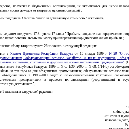
редства, полученные бюджетными организациями, не включаются для целей налог
ации и состав доходов от внереализационных операций";
тьем подпункта 3.8 слова "налог на добавленную стоимость," исключить;
семнадцатом подпункта 17.3 пункта 17 слова "Прибыль, направленная юридическим лиц
аво использования льготы по налогу при направлении юридическим лицом прибыли";
ожение абзаца второго пункта 26 изложить в следующей редакции:
твии с
Указом Президента Республики Беларусь
от 15 января 1999 г.
N 29 "О гос
промышленных, обслуживающих сельское хозяйство и иных предприятий, объед
ельными колхозами, совхозами и другими сельскохозяйственными предприятиями"
(Н
вых актов Республики Беларусь, 1999 г., N 6, 1/36; 2000 г., N 68, 1/1445) освобождаю
рибыль на три года со дня объединения промышленные, обслуживающие сельское хозя
, объединившиеся в 1998-2000 годах с низкорентабельными колхозами, совхоза
яйственными предприятиями в процессе их ликвидации (реорганизации) и осу
ственную деятельность";
е 1 изложить в следующей редакции:
"
к Инструкц
исчисления и уп
налогов на дох
02
(в редакции 