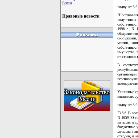
Britain
подпункт 3.6
"Постановл
Правовые новости
полученных 
собственнос
1998 г., N 
объединения
сооружений, 
машин, конт
собственнос
имущества, в
отнесенного
В соответс
республикан
организации
перевооруже
законодатель
Указанные с
названных о
подпункт 3.6
"3.6.6. В со
N 1659 "О со
металлы и др
бюджетные у
металлы в ви
отходов, и н