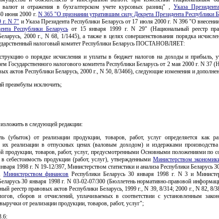
 валют и отражения в бухгалтерском учете курсовых разниц" ,
Указа Президент
30 июня 2000 г.
N 365 "О признании утратившим силу Декрета Президента Республики Б
 г. N 7"
и Указа Президента Республики Беларусь от 17 июля 2000 г. N 396 "О внесени
ента Республики Беларусь
от 15 января 1999 г. N 29" (Национальный реестр пр
еларусь, 2000 г., N 68, 1/1445), а также в целях совершенствования порядка исчисле
ударственный налоговый комитет Республики Беларусь ПОСТАНОВЛЯЕТ:
струкцию о порядке исчисления и уплаты в бюджет налогов на доходы и прибыль, 
ем Государственного налогового комитета Республики Беларусь от 2 мая 2000 г. N 37 
вых актов Республики Беларусь, 2000 г., N 50, 8/3466), следующие изменения и дополнен
тий преамбулы исключить;
 изложить в следующей редакции:
ль (убыток) от реализации продукции, товаров, работ, услуг определяется как р
 их реализации в отпускных ценах (валовым доходом) и издержками производства
й продукции, товаров, работ, услуг, предусмотренными Основными положениями по со
в себестоимость продукции (работ, услуг), утвержденными
Министерством экономик
нваря 1998 г. N 19-12/397, Министерством статистики и анализа Республики Беларусь 3
8,
Министерством финансов
Республики Беларусь 30 января 1998 г. N 3 и Министе
еларусь 30 января 1998 г. N 03-02-07/300 (Бюллетень нормативно-правовой информаци
ный реестр правовых актов Республики Беларусь, 1999 г., N 39, 8/314; 2000 г., N 82, 8/3
огов, сборов и отчислений, уплачиваемых в соответствии с установленным закон
выручки от реализации продукции, товаров, работ, услуг";
.6: