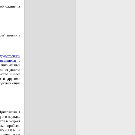
ообложения в
ом" заменить
ударственной
инившихся с
ациональный
тся от уплаты
йство и иные
ми и другими
ществляющие
Приложение 1
ии о порядке
латы в бюджет
оды и прибыль
.05.2000 N 37
постановления