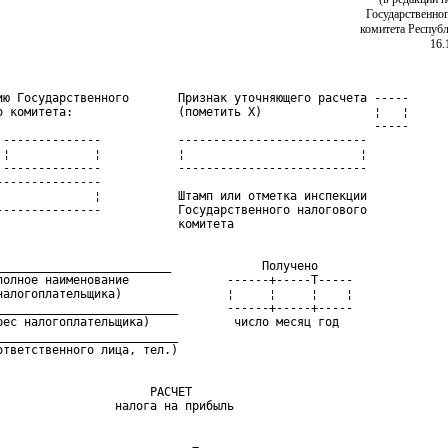
Государственно
комитета Респуб
16.
ию Государственного       Признак уточняющего расчета -----

о комитета:               (пометить Х)                ¦   ¦

                                                      -----

 --------------           ---------------------------

 ¦            ¦           ¦                         ¦

 --------------           ---------------------------

---------------

              ¦           Штамп или отметка инспекции

---------------           Государственного налогового

_________________________             Получено

полное наименование              ------+-----T-----

налогоплательщика)               ¦     ¦     ¦    ¦

__________________________       ------+-----+-----

рес налогоплательщика)            число месяц год

__________________________

                      РАСЧЕТ
