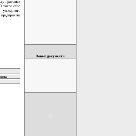
естр правовых
 3 после слов
о унитарного
редприятие
Новые документы
ельна