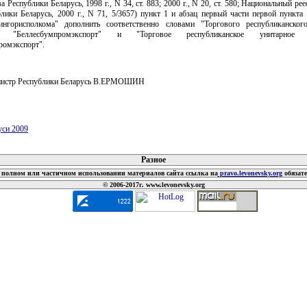
а Республики Беларусь, 1998 г., N 34, ст. 883; 2000 г., N 20, ст. 580; Национальный ре
лики Беларусь, 2000 г., N 71, 5/3657) пункт 1 и абзац первый части первой пункта
нгорисполкома" дополнить соответственно словами "Торгового республиканског
ия "Беллесбумпромэкспорт" и "Торговое республиканское унитарное п
ромэкспорт".
нистр Республики Беларусь В.ЕРМОШИН
уси 2009
 документов
Разное
полном или частичном использовании материалов сайта ссылка на
pravo.levonevsky.org
обязат
© 2006-2017г. www.levonevsky.org