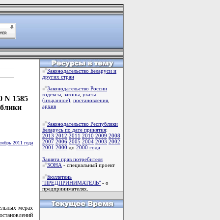
Законодательство Беларуси и
других стран
Законодательство России
кодексы
,
законы
,
указы
0 N 1585
(изьранное)
,
постановления
,
ублики
архив
Законодательство Республики
Беларусь по дате принятия
:
2013
2012
2011
2010
2009
2008
2007
2006
2005
2004
2003
2002
оябрь 2011 года
2001
2000
до
2000 года
Защита прав потребителя
ЗОНА
- специальный проект
Бюллетень
"ПРЕДПРИНИМАТЕЛЬ"
- о
предпринимателях.
ельных мерах
становлений