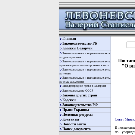
Главная
Законодательство РБ
Кодексы Беларуси
Законодательные и нормативные акты
по дате принятия
Постано
Законодательные и нормативные акты
"О вн
принятые различными органами власти
Законодательные и нормативные акты
по темам
Законодательные и нормативные акты
по виду документы
Международное право в Беларуси
Законодательство СССР
Законы других стран
Кодексы
Законодательство РФ
Право Украины
Полезные ресурсы
Контакты
Совет Минис
Новости сайта
В постановл
Поиск документа
по упорядо