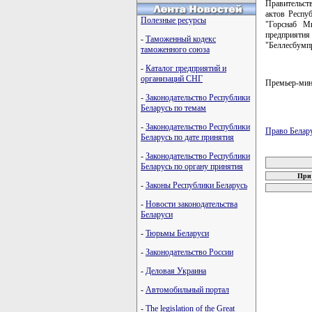
Правительств
актов Респуб
Полезные ресурсы
"Горснаб Ми
предприят
-
Таможенный кодекс
"Беллесбумп
таможенного союза
-
Каталог предприятий и
организаций СНГ
Премьер-ми
-
Законодательство Республики
Беларусь по темам
-
Законодательство Республики
Право Белар
Беларусь по дате принятия
карта новых
-
Законодательство Республики
Беларусь по органу принятия
При 
-
Законы Республики Беларусь
-
Новости законодательства
Беларуси
-
Тюрьмы Беларуси
-
Законодательство России
-
Деловая Украина
-
Автомобильный портал
-
The legislation of the Great