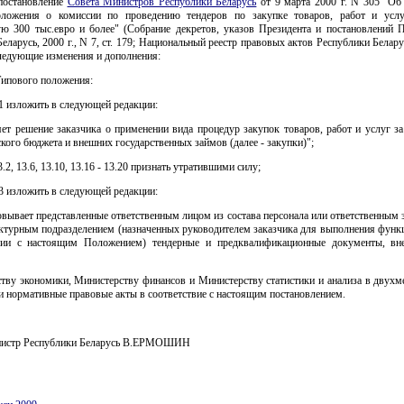
 постановление
Совета Министров Республики Беларусь
от 9 марта 2000 г. N 305 "Об
ложения о комиссии по проведению тендеров по закупке товаров, работ и усл
ую 300 тыс.евро и более" (Собрание декретов, указов Президента и постановлений П
еларусь, 2000 г., N 7, ст. 179; Национальный реестр правовых актов Республики Беларус
следующие изменения и дополнения:
Типового положения:
1 изложить в следующей редакции:
яет решение заказчика о применении вида процедур закупок товаров, работ и услуг за
кого бюджета и внешних государственных займов (далее - закупки)";
.2, 13.6, 13.10, 13.16 - 13.20 признать утратившими силу;
3 изложить в следующей редакции:
совывает представленные ответственным лицом из состава персонала или ответственным 
уктурным подразделением (назначенных руководителем заказчика для выполнения функц
вии с настоящим Положением) тендерные и предквалификационные документы, вн
ству экономики, Министерству финансов и Министерству статистики и анализа в двухм
и нормативные правовые акты в соответствие с настоящим постановлением.
нистр Республики Беларусь В.ЕРМОШИН