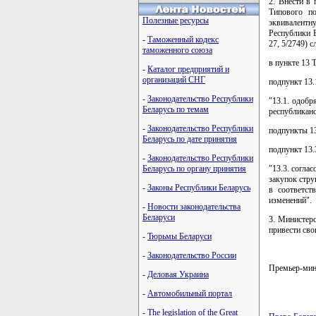
2. Внести в
Типового по
Полезные ресурсы
эквивалентн
Республики Б
-
Таможенный кодекс
27, 5/2749) 
таможенного союза
в пункте 13 
-
Каталог предприятий и
организаций СНГ
подпункт 13.
-
Законодательство Республики
"13.1. одобр
Беларусь по темам
республиканс
-
Законодательство Республики
подпункты 13
Беларусь по дате принятия
подпункт 13.
-
Законодательство Республики
Беларусь по органу принятия
"13.3. согла
закупок стр
-
Законы Республики Беларусь
в соответст
изменений".
-
Новости законодательства
Беларуси
3. Министер
привести сво
-
Тюрьмы Беларуси
-
Законодательство России
Премьер-ми
-
Деловая Украина
-
Автомобильный портал
-
The legislation of the Great