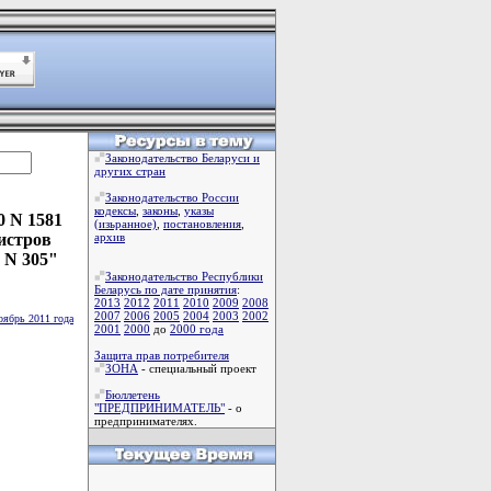
Законодательство Беларуси и
других стран
Законодательство России
кодексы
,
законы
,
указы
0 N 1581
(изьранное)
,
постановления
,
истров
архив
. N 305"
Законодательство Республики
Беларусь по дате принятия
:
2013
2012
2011
2010
2009
2008
2007
2006
2005
2004
2003
2002
оябрь 2011 года
2001
2000
до
2000 года
Защита прав потребителя
ЗОНА
- специальный проект
Бюллетень
"ПРЕДПРИНИМАТЕЛЬ"
- о
предпринимателях.