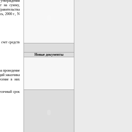
 утверждении
уг на сумму,
равительства
ь, 2000 г., N
 счет средств
Новые документы
за проведение
ий заказчика
есение в них
есячный срок