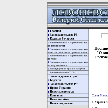
Главная
Законодательство РБ
Кодексы Беларуси
Законодательные и нормативные акты
по дате принятия
Постано
Законодательные и нормативные акты
"О вн
принятые различными органами власти
Законодательные и нормативные акты
Республ
по темам
Законодательные и нормативные акты
по виду документы
Международное право в Беларуси
Законодательство СССР
Законы других стран
Кодексы
Законодательство РФ
Право Украины
Полезные ресурсы
Контакты
Совет Минис
Новости сайта
1. Утратил с
Поиск документа