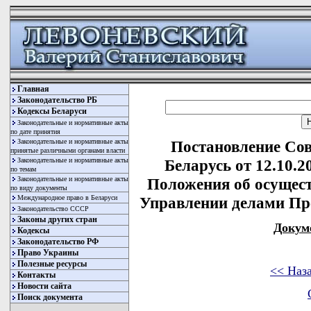
Главная
Законодательство РБ
Кодексы Беларуси
Законодательные и нормативные акты
по дате принятия
Законодательные и нормативные акты
Постановление Со
принятые различными органами власти
Законодательные и нормативные акты
Беларусь от 12.10.
по темам
Законодательные и нормативные акты
Положения об осущест
по виду документы
Международное право в Беларуси
Управлении делами Пр
Законодательство СССР
Законы других стран
Докум
Кодексы
Законодательство РФ
Право Украины
Полезные ресурсы
<< Наз
Контакты
Новости сайта
Поиск документа