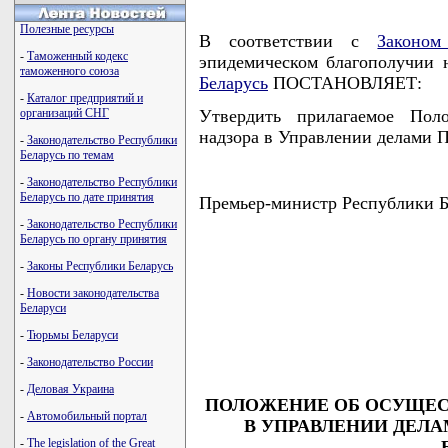
Полезные ресурсы
В соответствии с
Законом
-
Таможенный кодекс
эпидемическом благополучии 
таможенного союза
Беларусь
ПОСТАНОВЛЯЕТ:
-
Каталог предприятий и
организаций СНГ
Утвердить прилагаемое Пол
надзора в Управлении делами П
-
Законодательство Республики
Беларусь по темам
-
Законодательство Республики
Беларусь по дате принятия
Премьер-министр Республики
-
Законодательство Республики
Беларусь по органу принятия
-
Законы Республики Беларусь
                                    
-
Новости законодательства
                                    
Беларуси
                                    
                                    
-
Тюрьмы Беларуси
                                   
-
Законодательство России
-
Деловая Украина
ПОЛОЖЕНИЕ ОБ ОСУЩЕС
-
Автомобильный портал
В УПРАВЛЕНИИ ДЕЛА
-
The legislation of the Great