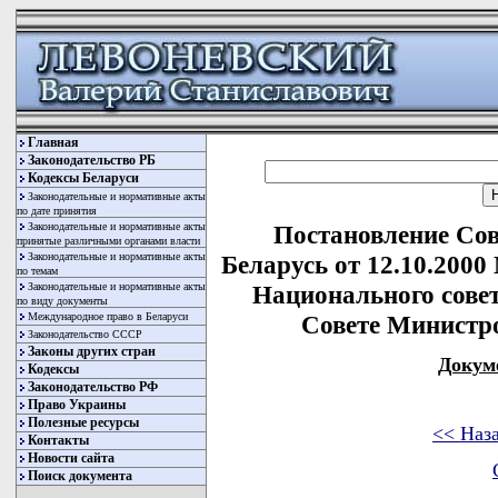
Главная
Законодательство РБ
Кодексы Беларуси
Законодательные и нормативные акты
по дате принятия
Законодательные и нормативные акты
Постановление Со
принятые различными органами власти
Законодательные и нормативные акты
Беларусь от 12.10.2000
по темам
Законодательные и нормативные акты
Национального совет
по виду документы
Международное право в Беларуси
Совете Министр
Законодательство СССР
Законы других стран
Докум
Кодексы
Законодательство РФ
Право Украины
Полезные ресурсы
<< Наз
Контакты
Новости сайта
Поиск документа