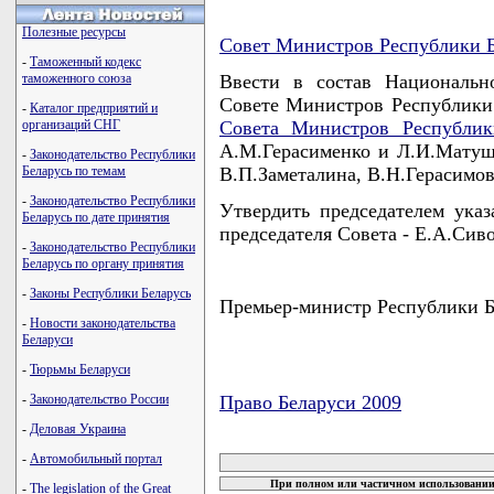
Полезные ресурсы
Совет Министров Республики Б
-
Таможенный кодекс
таможенного союза
Ввести в состав Национальн
Совете Министров Республики
-
Каталог предприятий и
организаций СНГ
Совета Министров Республик
А.М.Герасименко и Л.И.Матуш,
-
Законодательство Республики
Беларусь по темам
В.П.Заметалина, В.Н.Герасимов
-
Законодательство Республики
Утвердить председателем указ
Беларусь по дате принятия
председателя Совета - Е.А.Сиво
-
Законодательство Республики
Беларусь по органу принятия
-
Законы Республики Беларусь
Премьер-министр Республики
-
Новости законодательства
Беларуси
-
Тюрьмы Беларуси
-
Законодательство России
Право Беларуси 2009
-
Деловая Украина
карта новых документов
-
Автомобильный портал
При полном или частичном использовании 
-
The legislation of the Great