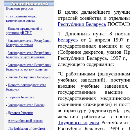
Полезные ресурсы
В целях дальнейшего улучше
-
Таможенный кодекс
отраслей хозяйства и отдельн
таможенного союза
Республики Беларусь
ПОСТАНО
-
Каталог предприятий и
организаций СНГ
1. Дополнить пункт 8 поста
Беларусь
от 2 апреля 1997 г
-
Законодательство Республики
Беларусь по темам
государственных высших и с
(Собрание декретов, указов П
-
Законодательство Республики
Беларусь по дате принятия
Республики Беларусь, 1997 г., 
следующего содержания:
-
Законодательство Республики
Беларусь по органу принятия
"С работниками (выпускникам
-
Законы Республики Беларусь
учебных заведений), посту
-
Новости законодательства
высшие учебные заведения
Беларуси
государственные высшие 
-
Тюрьмы Беларуси
государственных медицинск
окончания стажировки) и пос
-
Законодательство России
аспирантуру (ординатуру), тр
-
Деловая Украина
желанию работника в соотве
-
Автомобильный портал
Трудового кодекса
Республики Б
Рэспублiкi Беларусь, 1999 г.,
-
The legislation of the Great