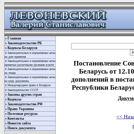
Главная
Законодательство РБ
Кодексы Беларуси
Законодательные и нормативные акты
по дате принятия
Законодательные и нормативные акты
Постановление Со
принятые различными органами власти
Законодательные и нормативные акты
Беларусь от 12.1
по темам
Законодательные и нормативные акты
дополнений в пост
по виду документы
Международное право в Беларуси
Республики Беларусь
Законодательство СССР
Законы других стран
Докум
Кодексы
Законодательство РФ
Право Украины
Полезные ресурсы
<< Наз
Контакты
Новости сайта
Поиск документа