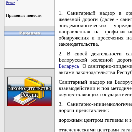
Britain
1. Санитарный надзор в орг
Правовые новости
железной дороги (далее - сани
эпидемиологических учреж
направленная на профилакти
обнаружения и пресечения на
законодательства.
2. В своей деятельности са
Белорусской железной дорог
Беларусь
"О санитарно-эпидеми
актами законодательства Респу
Санитарный надзор на Белорус
взаимодействии и под методиче
осуществляющих государственн
3. Санитарно-эпидемиологич
дороги представлены:
дорожным центром гигиены и 
отделенческими центрами гиги