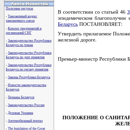
Полезные ресурсы
В соответствии со статьей 46
З
-
Таможенный кодекс
эпидемическом благополучии 
таможенного союза
Беларусь
ПОСТАНОВЛЯЕТ:
-
Каталог предприятий и
организаций СНГ
Утвердить прилагаемое Положе
железной дороге.
-
Законодательство Республики
Беларусь по темам
-
Законодательство Республики
Беларусь по дате принятия
Премьер-министр Республики
-
Законодательство Республики
Беларусь по органу принятия
-
Законы Республики Беларусь
                                    
-
Новости законодательства
                                    
Беларуси
                                    
                                    
-
Тюрьмы Беларуси
                                   
-
Законодательство России
-
Деловая Украина
ПОЛОЖЕНИЕ О САНИТАР
-
Автомобильный портал
ЖЕЛЕ
-
The legislation of the Great