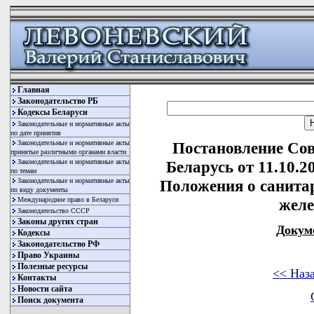
Главная
Законодательство РБ
Кодексы Беларуси
Законодательные и нормативные акты
по дате принятия
Законодательные и нормативные акты
Постановление Со
принятые различными органами власти
Законодательные и нормативные акты
Беларусь от 11.10.
по темам
Законодательные и нормативные акты
Положения о санита
по виду документы
Международное право в Беларуси
желе
Законодательство СССР
Законы других стран
Докум
Кодексы
Законодательство РФ
Право Украины
Полезные ресурсы
<< Наз
Контакты
Новости сайта
Поиск документа