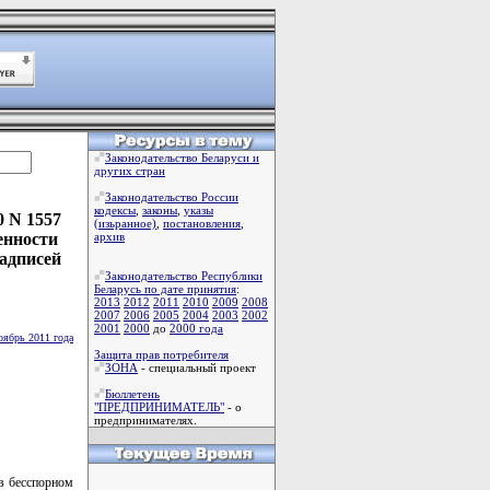
Законодательство Беларуси и
других стран
Законодательство России
кодексы
,
законы
,
указы
0 N 1557
(изьранное)
,
постановления
,
енности
архив
адписей
Законодательство Республики
Беларусь по дате принятия
:
2013
2012
2011
2010
2009
2008
2007
2006
2005
2004
2003
2002
2001
2000
до
2000 года
оябрь 2011 года
Защита прав потребителя
ЗОНА
- специальный проект
Бюллетень
"ПРЕДПРИНИМАТЕЛЬ"
- о
предпринимателях.
в бесспорном