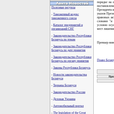
порядке на 
постановлен
Полезные ресурсы
Президента и
указов Прези
-
Таможенный кодекс
правовых акт
таможенного союза
словами "и 
-
Каталог предприятий и
условно осу
организаций СНГ
мест лишения
-
Законодательство Республики
Беларусь по темам
Премьер-ми
-
Законодательство Республики
Беларусь по дате принятия
-
Законодательство Республики
Право Белар
Беларусь по органу принятия
карта новых
-
Законы Республики Беларусь
-
Новости законодательства
При 
Беларуси
-
Тюрьмы Беларуси
-
Законодательство России
-
Деловая Украина
-
Автомобильный портал
-
The legislation of the Great