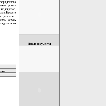
твержденного
рание указов
ние декретов,
альный реестр
ке" дополнить
ному аресту,
божденных из
Новые документы
ельна