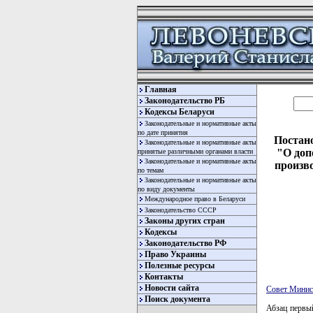
Главная
Законодательство РБ
Кодексы Беларуси
Законодательные и нормативные акты
по дате принятия
Постано
Законодательные и нормативные акты
"О доп
принятые различными органами власти
Законодательные и нормативные акты
произв
по темам
Законодательные и нормативные акты
по виду документы
Международное право в Беларуси
Законодательство СССР
Законы других стран
Кодексы
Законодательство РФ
Право Украины
Полезные ресурсы
Контакты
Новости сайта
Совет Минис
Поиск документа
Абзац первы