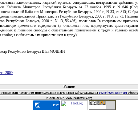
основании исполнительных надписей органов, совершающих нотариальные действия, у
ием Кабинета Министров Республики Беларусь от 27 ноября 1995 г. N 646 (Соб
 постановлений Кабинета Министров Республики Беларусь, 1995 г., N 33, ст. 815; Собра
дента и постановлений Правительства Республики Беларусь, 2000 г., N 3, ст. 73; Национ
ов Республики Беларусь, 2000 г., N 13, 5/2486), после слов "в специальном приемни
изоляторе временного содержания (в отношении лиц, подвергнутых административ
жденных к лишению свободы с обязательным привлечением к труду и условно осво
 свободы с обязательным привлечением к труду)".
нистр Республики Беларусь В.ЕРМОШИН
уси 2009
 документов
Разное
полном или частичном использовании материалов сайта ссылка на
pravo.levonevsky.org
обязат
© 2006-2017г. www.levonevsky.org