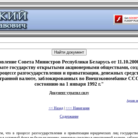
вление Совета Министров Республики Беларусь от 11.10.200
рате государству открытыми акционерными обществами, со
роцессе разгосударствления и приватизации, денежных средс
транной валюте, заблокированных во Внешэкономбанке СС
состоянию на 1 января 1992 г."
Документ утратил силу
Архив н
<< Назад
|
<<< Навигация
Содержание
ем, что в процессе разгосударствления и приватизации юридических лиц государст
и в уставный фонд не были включены денежные средства в иностранной валюте, забло