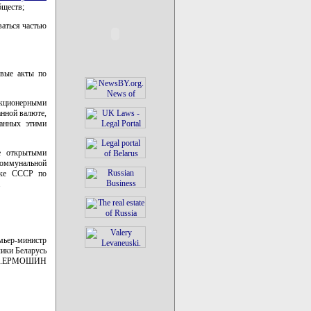
бществ;
ваться частью
овые акты по
акционерными
анной валюте,
анных этими
е открытыми
оммунальной
анке СССР по
.
мьер-министр
ики Беларусь
В.ЕРМОШИН