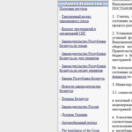
Внешэконо
Полезные ресурсы
ПОСТАНОВ
-
Таможенный кодекс
1. Считать,
таможенного союза
состоянию н
процессе раз
-
Каталог предприятий и
организаций СНГ
2. Установит
уставный фо
-
Законодательство Республики
Внешэкономб
Беларусь по темам
обществ ис
Правительств
-
Законодательство Республики
бюджет в б
Беларусь по дате принятия
иностранной 
-
Законодательство Республики
Не использо
Беларусь по органу принятия
состоянию на
финансов
на 
-
Законы Республики Беларусь
3. Министер
-
Новости законодательства
Беларуси
3.1. совмест
-
Тюрьмы Беларуси
в месячный 
акционерным
-
Законодательство России
иностранной 
-
Деловая Украина
в 6-месячн
соответств
-
Автомобильный портал
использован
-
The legislation of the Great
в республи