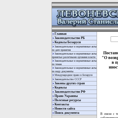
Главная
Законодательство РБ
Кодексы Беларуси
Законодательные и нормативные акты
по дате принятия
Постано
Законодательные и нормативные акты
"О возв
принятые различными органами власти
Законодательные и нормативные акты
в п
по темам
инос
Законодательные и нормативные акты
по виду документы
Международное право в Беларуси
Законодательство СССР
Законы других стран
Кодексы
Законодательство РФ
Право Украины
Полезные ресурсы
Контакты
Новости сайта
Поиск документа
В связи с т
собственност