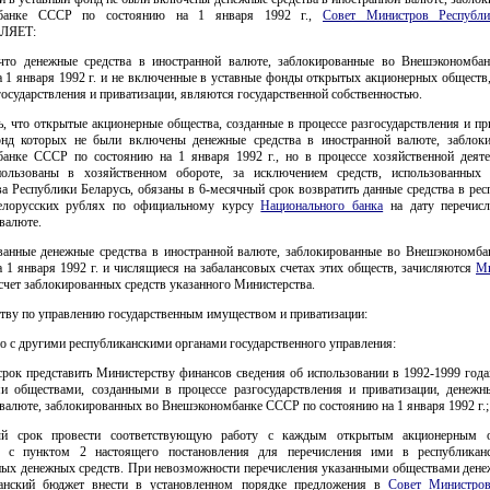
мбанке СССР по состоянию на 1 января 1992 г.,
Совет Министров Республи
ЛЯЕТ:
 что денежные средства в иностранной валюте, заблокированные во Внешэкономб
а 1 января 1992 г. и не включенные в уставные фонды открытых акционерных обществ,
государствления и приватизации, являются государственной собственностью.
ь, что открытые акционерные общества, созданные в процессе разгосударствления и пр
нд которых не были включены денежные средства в иностранной валюте, заблок
анке СССР по состоянию на 1 января 1992 г., но в процессе хозяйственной деяте
пользованы в хозяйственном обороте, за исключением средств, использованных
а Республики Беларусь, обязаны в 6-месячный срок возвратить данные средства в ре
елорусских рублях по официальному курсу
Национального банка
на дату перечисл
валюте.
ванные денежные средства в иностранной валюте, заблокированные во Внешэкономб
 1 января 1992 г. и числящиеся на забалансовых счетах этих обществ, зачисляются
Ми
счет заблокированных средств указанного Министерства.
ству по управлению государственным имуществом и приватизации:
но с другими республиканскими органами государственного управления:
срок представить Министерству финансов сведения об использовании в 1992-1999 год
и обществами, созданными в процессе разгосударствления и приватизации, денежн
валюте, заблокированных во Внешэкономбанке СССР по состоянию на 1 января 1992 г.;
ый срок провести соответствующую работу с каждым открытым акционерным 
ии с пунктом 2 настоящего постановления для перечисления ими в республикан
ных денежных средств. При невозможности перечисления указанными обществами дене
канский бюджет внести в установленном порядке предложения в
Совет Министров