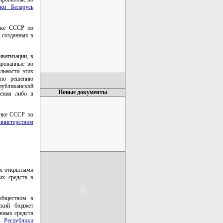
ки Беларусь
анке СССР по
 созданных в
иватизации, в
ированные во
льности этих
 по решению
спубликанский
Новые документы
ения либо в
анке СССР по
нистерством
ах открытыми
ых средств в
обществом в
ский бюджет
жных средств
 Республики