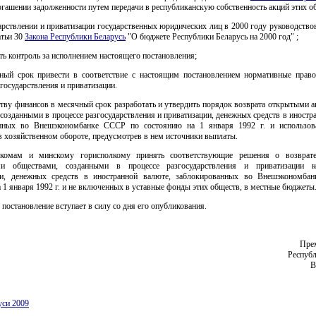
гашении задолженности путем передачи в республиканскую собственность акций этих о
арствлении и приватизации государственных юридических лиц в 2000 году руководство
атьи 30
Закона Республики Беларусь
"О бюджете Республики Беларусь на 2000 год" ;
ить контроль за исполнением настоящего постановления;
чный срок привести в соответствие с настоящим постановлением нормативные прав
государствления и приватизации.
ству финансов в месячный срок разработать и утвердить порядок возврата открытыми 
созданными в процессе разгосударствления и приватизации, денежных средств в иностр
анных во Внешэкономбанке СССР по состоянию на 1 января 1992 г. и использов
 хозяйственном обороте, предусмотрев в нем источники выплаты.
лкомам и минскому горисполкому принять соответствующие решения о возврат
ми обществами, созданными в процессе разгосударствления и приватизации к
ти, денежных средств в иностранной валюте, заблокированных во Внешэкономб
 1 января 1992 г. и не включенных в уставные фонды этих обществ, в местные бюджеты
 постановление вступает в силу со дня его опубликования.
Пре
Республ
уси 2009