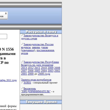
Законодательство Беларуси и
других стран
Законодательство России
кодексы
,
законы
,
указы
0 N 1556
(изьранное)
,
постановления
,
зданными
архив
тв в
СР по
Законодательство Республики
Беларусь по дате принятия
:
2013
2012
2011
2010
2009
2008
2007
2006
2005
2004
2003
2002
2001
2000
до
2000 года
Защита прав потребителя
оябрь 2011 года
ЗОНА
- специальный проект
Бюллетень
"ПРЕДПРИНИМАТЕЛЬ"
- о
предпринимателях.
венной формы
кированные во