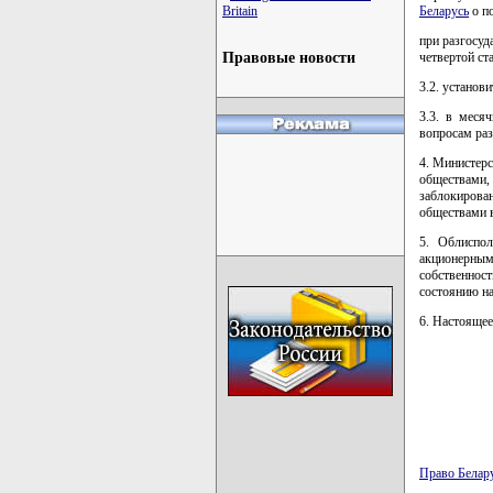
Britain
Беларусь
о по
при разгосуд
Правовые новости
четвертой ст
3.2. установ
3.3. в меся
вопросам раз
4. Министер
обществами, 
заблокиров
обществами в
5. Облиспо
акционерны
собственнос
состоянию на
6. Настоящее
Право Белар