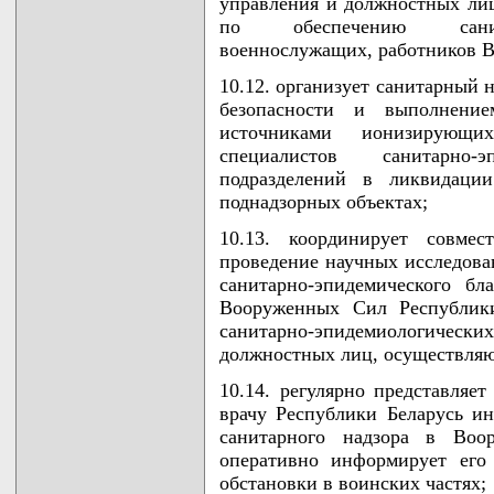
управления и должностных ли
по обеспечению санитар
военнослужащих, работников В
10.12. организует санитарный 
безопасности и выполнени
источниками ионизирующи
специалистов санитарно-
подразделений в ликвидаци
поднадзорных объектах;
10.13. координирует совмес
проведение научных исследова
санитарно-эпидемического бл
Вооруженных Сил Республики
санитарно-эпидемиологиче
должностных лиц, осуществля
10.14. регулярно представляе
врачу Республики Беларусь и
санитарного надзора в Воо
оперативно информирует его
обстановки в воинских частях;