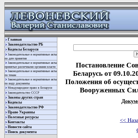
Главная
Законодательство РБ
Кодексы Беларуси
Законодательные и нормативные акты
по дате принятия
Законодательные и нормативные акты
Постановление Со
принятые различными органами власти
Законодательные и нормативные акты
Беларусь от 09.10.
по темам
Законодательные и нормативные акты
Положения об осущест
по виду документы
Международное право в Беларуси
Вооруженных Сил
Законодательство СССР
Законы других стран
Докум
Кодексы
Законодательство РФ
Право Украины
Полезные ресурсы
<< Наз
Контакты
Новости сайта
Поиск документа