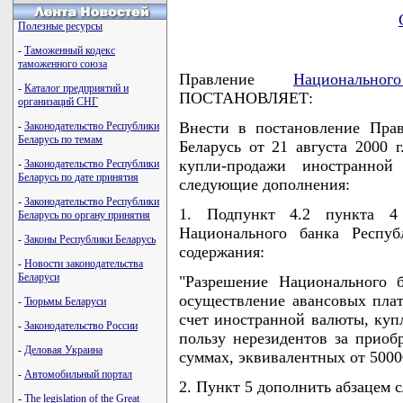
Полезные ресурсы
-
Таможенный кодекс
таможенного союза
Правление
Национально
-
Каталог предприятий и
ПОСТАНОВЛЯЕТ:
организаций СНГ
Внести в постановление Пра
-
Законодательство Республики
Беларусь по темам
Беларусь от 21 августа 2000 
купли-продажи иностранно
-
Законодательство Республики
Беларусь по дате принятия
следующие дополнения:
-
Законодательство Республики
1. Подпункт 4.2 пункта 4
Беларусь по органу принятия
Национального банка Респуб
-
Законы Республики Беларусь
содержания:
-
Новости законодательства
Беларуси
"Разрешение Национального 
осуществление авансовых плат
-
Тюрьмы Беларуси
счет иностранной валюты, куп
-
Законодательство России
пользу нерезидентов за приоб
-
Деловая Украина
суммах, эквивалентных от 500
-
Автомобильный портал
2. Пункт 5 дополнить абзацем 
-
The legislation of the Great