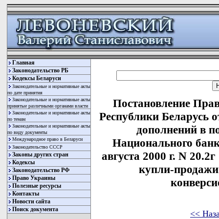
Главная
Законодательство РБ
Кодексы Беларуси
Законодательные и нормативные акты
по дате принятия
Законодательные и нормативные акты
Постановление Прав
принятые различными органами власти
Законодательные и нормативные акты
Республики Беларусь от
по темам
Законодательные и нормативные акты
дополнений в п
по виду документы
Международное право в Беларуси
Национального банк
Законодательство СССР
августа 2000 г. N 20.2
Законы других стран
Кодексы
купли-продажи
Законодательство РФ
Право Украины
конверси
Полезные ресурсы
Контакты
Новости сайта
Поиск документа
<< Наз