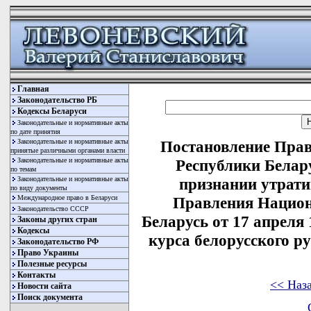
Главная
Законодательство РБ
Кодексы Беларуси
Законодательные и нормативные акты
по дате принятия
Законодательные и нормативные акты
Постановление Прав
принятые различными органами власти
Законодательные и нормативные акты
Республики Белару
по темам
Законодательные и нормативные акты
признании утрат
по виду документы
Международное право в Беларуси
Правления Национ
Законодательство СССР
Беларусь от 17 апреля 
Законы других стран
Кодексы
курса белорусского 
Законодательство РФ
Право Украины
Полезные ресурсы
Контакты
<< Наз
Новости сайта
Поиск документа