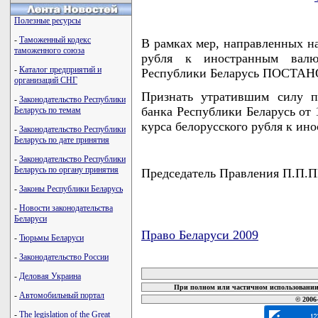
Полезные ресурсы
-
Таможенный кодекс
В рамках мер, направленных на
таможенного союза
рубля к иностранным вал
-
Каталог предприятий и
Республики Беларусь ПОСТА
организаций СНГ
Признать утратившим силу п
-
Законодательство Республики
банка Республики Беларусь от 
Беларусь по темам
курса белорусского рубля к ин
-
Законодательство Республики
Беларусь по дате принятия
-
Законодательство Республики
Беларусь по органу принятия
Председатель Правления П.
-
Законы Республики Беларусь
-
Новости законодательства
Беларуси
Право Беларуси 2009
-
Тюрьмы Беларуси
карта новых документов
-
Законодательство России
-
Деловая Украина
При полном или частичном использовании 
-
Автомобильный портал
© 2006
-
The legislation of the Great