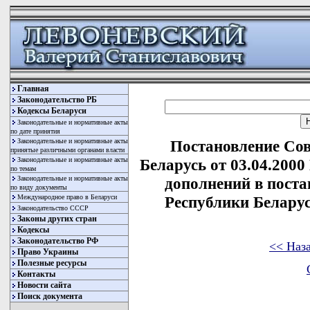
Главная
Законодательство РБ
Кодексы Беларуси
Законодательные и нормативные акты
по дате принятия
Законодательные и нормативные акты
Постановление Со
принятые различными органами власти
Законодательные и нормативные акты
Беларусь от 03.04.2000
по темам
Законодательные и нормативные акты
дополнений в пост
по виду документы
Международное право в Беларуси
Республики Беларусь
Законодательство СССР
Законы других стран
Кодексы
Законодательство РФ
<< Наз
Право Украины
Полезные ресурсы
Контакты
Новости сайта
Поиск документа