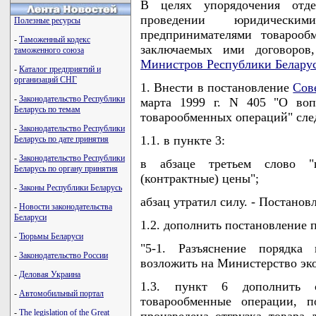
В целях упорядочения отде
проведении юридическ
Полезные ресурсы
предпринимателями товарооб
-
Таможенный кодекс
заключаемых ими договоров
таможенного союза
Министров Республики Белару
-
Каталог предприятий и
организаций СНГ
1. Внести в постановление
Сов
-
Законодательство Республики
марта 1999 г. N 405 "О воп
Беларусь по темам
товарообменных операций" сле
-
Законодательство Республики
1.1. в пункте 3:
Беларусь по дате принятия
-
Законодательство Республики
в абзаце третьем слово "
Беларусь по органу принятия
(контрактные) цены";
-
Законы Республики Беларусь
абзац утратил силу. - Постанов
-
Новости законодательства
Беларуси
1.2. дополнить постановление 
-
Тюрьмы Беларуси
"5-1. Разъяснение порядка 
-
Законодательство России
возложить на Министерство эк
-
Деловая Украина
1.3. пункт 6 дополнить 
-
Автомобильный портал
товарообменные операции, 
-
The legislation of the Great
произведена отгрузка товара