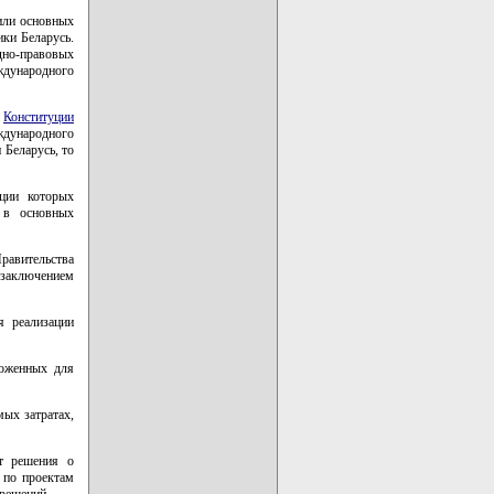
или основных
ки Беларусь.
дно-правовых
ждународного
а
Конституции
ждународного
 Беларусь, то
нции которых
 в основных
равительства
 заключением
я реализации
ложенных для
ых затратах,
т решения о
 по проектам
решений.