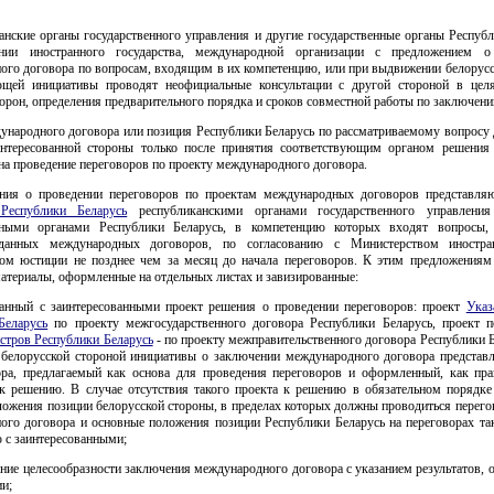
анские органы государственного управления и другие государственные органы Респуб
нии иностранного государства, международной организации с предложением о
ого договора по вопросам, входящим в их компетенцию, или при выдвижении белорусс
ющей инициативы проводят неофициальные консультации с другой стороной в цел
орон, определения предварительного порядка и сроков совместной работы по заключени
ународного договора или позиция Республики Беларусь по рассматриваемому вопросу 
интересованной стороны только после принятия соответствующим органом решения
а проведение переговоров по проекту международного договора.
ния о проведении переговоров по проектам международных договоров представл
Республики Беларусь
республиканскими органами государственного управлени
енными органами Республики Беларусь, в компетенцию которых входят вопросы,
данных международных договоров, по согласованию с Министерством иностр
ом юстиции не позднее чем за месяц до начала переговоров. К этим предложениям
атериалы, оформленные на отдельных листах и завизированные:
ованный с заинтересованными проект решения о проведении переговоров: проект
Указ
Беларусь
по проекту межгосударственного договора Республики Беларусь, проект п
стров Республики Беларусь
- по проекту межправительственного договора Республики 
белорусской стороной инициативы о заключении международного договора представл
ора, предлагаемый как основа для проведения переговоров и оформленный, как пра
к решению. В случае отсутствия такого проекта к решению в обязательном порядке
ложения позиции белорусской стороны, в пределах которых должны проводиться перего
ого договора и основные положения позиции Республики Беларусь на переговорах та
 с заинтересованными;
ание целесообразности заключения международного договора с указанием результатов,
ии;