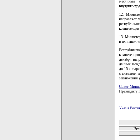
месячный 
внутригосуда
12. Министе
направляет 
республиканс
компетенции
13. Министе
и их выполне
Республиканс
компетенци
декабря нап
данных межд
до 15 января
с анализом и
заключения 
Совет Минис
Президенту Р
Указы Росси
карта новых
При 