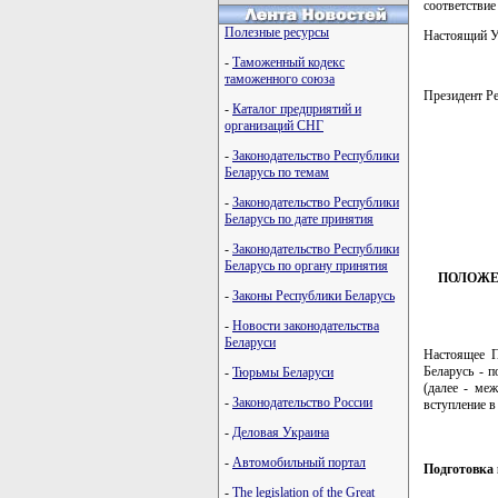
соответствие
Полезные ресурсы
Настоящий Ук
-
Таможенный кодекс
таможенного союза
Президент 
-
Каталог предприятий и
организаций СНГ
-
Законодательство Республики
Беларусь по темам
         
         
-
Законодательство Республики
         
Беларусь по дате принятия
         
-
Законодательство Республики
Беларусь по органу принятия
ПОЛОЖЕ
-
Законы Республики Беларусь
-
Новости законодательства
Беларуси
Настоящее П
Беларусь - 
-
Тюрьмы Беларуси
(далее - ме
-
Законодательство России
вступление в
-
Деловая Украина
-
Автомобильный портал
Подготовка 
-
The legislation of the Great