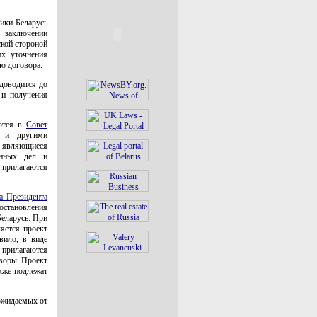
лики Беларусь
 заключении
кой стороной
ях уточнения
ю договора.
доводится до
 и получения
яются в
Совет
я и другими
 являющиеся
анных дел и
 прилагаются
а Президента
остановления
Беларусь. При
яется проект
вило, в виде
 прилагаются
воры. Проект
кже подлежат
 ожидаемых от