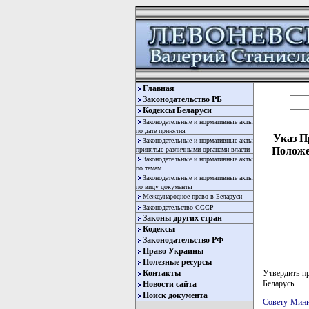
Главная
Законодательство РБ
Кодексы Беларуси
Законодательные и нормативные акты
по дате принятия
Указ П
Законодательные и нормативные акты
Положе
принятые различными органами власти
Законодательные и нормативные акты
по темам
Законодательные и нормативные акты
по виду документы
Международное право в Беларуси
Законодательство СССР
Законы других стран
Кодексы
Законодательство РФ
Право Украины
Полезные ресурсы
Контакты
Утвердить п
Беларусь.
Новости сайта
Поиск документа
Совету Мини