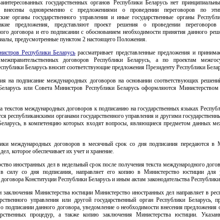
аинтересованных государственных органов Республики Беларусь нет принципиальны
 внесены одновременно с предложениями о проведении переговоров по эти
ские органы государственного управления и иные государственные органы Республи
акие предложения, представляют проект решения о проведении переговоров
ого договора и его подписании с обоснованием необходимости принятия данного реше
риалы, предусмотренные пунктом 2 настоящего Положения.
нистров Республики Беларусь
рассматривает представленные предложения и принима
 межправительственных договоров Республики Беларусь, а по проектам межгосу
спублики Беларусь вносит соответствующие предложения Президенту Республики Белар
ия на подписание международных договоров на основании соответствующих решени
Беларусь или Совета Министров Республики Беларусь оформляются Министерством
ка текстов международных договоров к подписанию на государственных языках Республ
тся республиканскими органами государственного управления и другими государственн
Беларусь, в компетенцию которых входят вопросы, являющиеся предметом данных м
ики международных договоров в месячный срок со дня подписания передаются в 
дел, которое обеспечивает их учет и хранение.
ство иностранных дел в недельный срок после получения текста международного дого
 в силу со дня подписания, направляет его копию в Министерство юстиции для 
 договора Конституции Республики Беларусь и иным актам законодательства Республики
и заключения Министерства юстиции Министерство иностранных дел направляет в рес
арственного управления или другой государственный орган Республики Беларусь, п
 о подписании данного договора, уведомление о необходимости внесения предложения 
арственных процедур, а также копию заключения Министерства юстиции. Указа