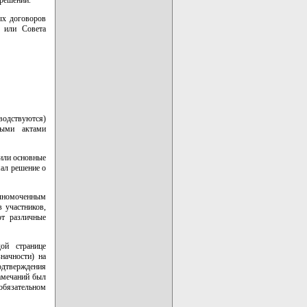
ых договоров
 или Совета
водствуются)
ными актами
или основные
мал решение о
олномоченным
 участников,
ют различные
ой странице
начности) на
дтверждения
замечаний был
обязательном