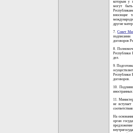
которым у з
могут быть
Республикан
вносящие т
международн
другие мате
7.
Совет Ми
подписании
договоров Ре
8. Полномоч
Республики 
дел.
9. Подготов
осуществляе
Республики 
договоров.
10. Подлинн
иностранных 
11. Министер
не вступает
соответствия
На основани
орган госуд
предложение
внутригосуд