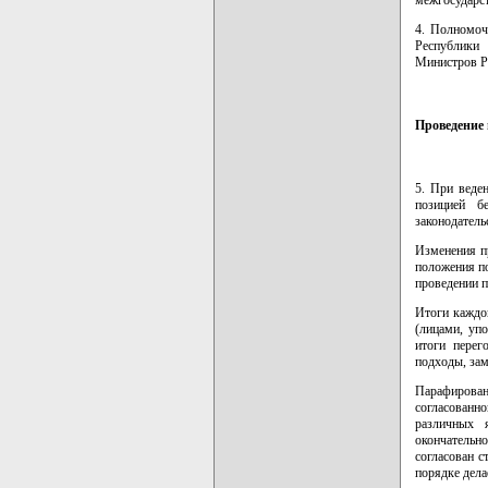
4. Полномоч
Республики
Министров Р
Проведение 
5. При веде
позицией б
законодател
Изменения п
положения по
проведении п
Итоги каждо
(лицами, уп
итоги перег
подходы, зам
Парафирова
согласованн
различных 
окончательно
согласован 
порядке дела