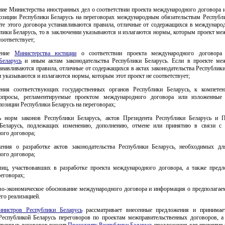
ение Министерства иностранных дел о соответствии проекта международного договора 
озиции Республики Беларусь на переговорах международным обязательствам Республи
кте этого договора устанавливаются правила, отличные от содержащихся в междунаро
блики Беларусь, то в заключении указываются и излагаются нормы, которым проект ме
соответствует;
чение
Министерства юстиции
о соответствии проекта международного договор
Беларусь
и иным актам законодательства Республики Беларусь. Если в проекте ме
анавливаются правила, отличные от содержащихся в актах законодательства Республики
 указываются и излагаются нормы, которым этот проект не соответствует;
ения соответствующих государственных органов Республики Беларусь, к компете
вопросы, регламентируемые проектом международного договора или изложенные
озиции Республики Беларусь на переговорах;
нь норм законов Республики Беларусь, актов Президента Республики Беларусь и П
Беларусь, подлежащих изменению, дополнению, отмене или принятию в связи с
ого договора;
жения о разработке актов законодательства Республики Беларусь, необходимых дл
ого договора;
 лиц, участвовавших в разработке проекта международного договора, а также пред
реговорах;
ово-экономическое обоснование международного договора и информация о предполагаем
его реализацией.
нистров Республики Беларусь
рассматривает внесенные предложения и принимае
Республикой Беларусь переговоров по проектам межправительственных договоров, а
твенных договоров вносит
Президенту Республики Беларусь
предложения для принятия 