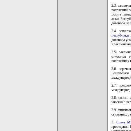
2.3. заключ
положений п
Если в прое
актах Респу
договора не 
2.4. заклю
Республики 
договора уст
в заключении
2.5. заключ
относятся 
положениях п
2.6. перече
Республики 
международн
2.7. предло
международн
2.8. списки
участия в пе
2.9. финанс
связанных с 
3.
Совет Ми
проведении 
межгосударс