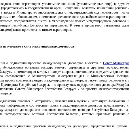
аждого этапа переговоров уполномоченное лицо (уполномоченные лица) в двухне
т (представляют) в государственный орган Республики Беларусь, принявший решение 
, а также в Министерство иностранных дел отчет, отражающий ход переговоров, позиц
росам с их обоснованием, возможные предложения о дальнейшем ходе переговорного п
 которые предполагается внести в утвержденный проект международного договора 
озиции Республики Беларусь на переговорах. К отчету прилагается заверенная ука
лицами) копия протокола по итогам переговоров.
и вступление в силу международных договоров
ния о подписании проектов международных договоров вносятся в
Совет Министро
публиканскими органами государственного управления и другими государственн
Беларусь, в компетенцию которых входят вопросы, являющиеся предметом данных м
 по согласованию с Министерством иностранных дел и Министерством юстици
тся проект соответствующего международного договора, а также проект решения о его
 Президента Республики Беларусь - по проекту межгосударственного договора Республ
ановления Совета Министров Республики Беларусь - по проекту межправительственн
еларусь.
редложения вносятся с материалами, названными в пункте 2 настоящего Положения. К
ется информация о соответствии проекта международного договора, предлагаемого к
дународного договора или основным положениям позиции Республики Беларусь на 
ым государственным органом Республики Беларусь, который принимал решение о
жения о подписании проектов международных договоров, представленных другой 