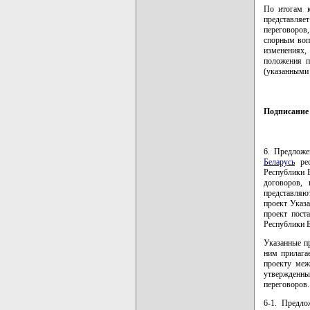
По итогам к
представляе
переговоров
спорным воп
изменениях,
положения п
(указанными 
Подписание 
6. Предложе
Беларусь
рес
Республики 
договоров,
представляю
проект Указа
проект пост
Республики Б
Указанные п
ним прилага
проекту меж
утвержденн
переговоров.
6-1. Предло