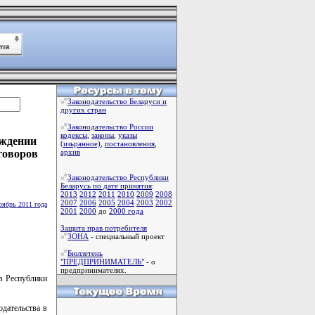
Законодательство Беларуси и
других стран
Законодательство России
кодексы
,
законы
,
указы
рждении
(изьранное)
,
постановления
,
говоров
архив
Законодательство Республики
Беларусь по дате принятия
:
2013
2012
2011
2010
2009
2008
2007
2006
2005
2004
2003
2002
оябрь 2011 года
2001
2000
до
2000 года
Защита прав потребителя
ЗОНА
- специальный проект
Бюллетень
"ПРЕДПРИНИМАТЕЛЬ"
- о
предпринимателях.
в Республики
дательства в