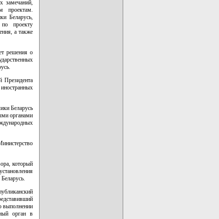
х замечаний,
м проектам.
ки Беларусь,
 по проекту
ния, а также
ет решения о
дарственных
усь.
й Президента
 иностранных
ики Беларусь
ыми органами
еждународных
Министерство
вора, который
установления
 Беларусь.
публиканский
редставивший
о выполнении
нный орган в