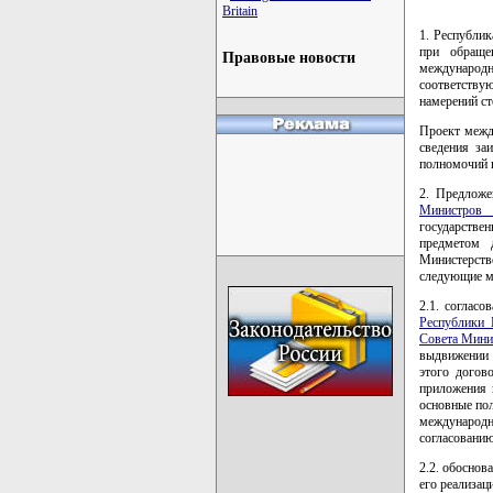
Britain
1. Республик
при обраще
Правовые новости
международн
соответству
намерений ст
Проект межд
сведения за
полномочий н
2. Предложе
Министров 
государств
предметом 
Министерств
следующие м
2.1. соглас
Республики 
Совета Мини
выдвижении 
этого догов
приложения 
основные по
международн
согласованию
2.2. обоснов
его реализац