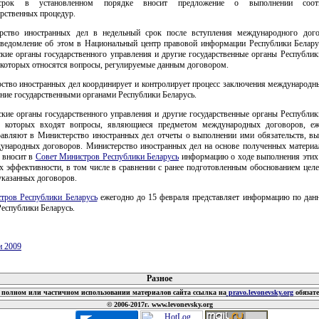
срок в установленном порядке вносит предложение о выполнении соотв
рственных процедур.
рство иностранных дел в недельный срок после вступления международного дог
уведомление об этом в Национальный центр правовой информации Республики Беларус
кие органы государственного управления и другие государственные органы Республик
 которых относятся вопросы, регулируемые данным договором.
рство иностранных дел координирует и контролирует процесс заключения международн
ние государственными органами Республики Беларусь.
кие органы государственного управления и другие государственные органы Республик
ю которых входят вопросы, являющиеся предметом международных договоров, еж
равляют в Министерство иностранных дел отчеты о выполнении ими обязательств, в
ународных договоров. Министерство иностранных дел на основе полученных материа
 вносит в
Совет Министров Республики Беларусь
информацию о ходе выполнения этих 
х эффективности, в том числе в сравнении с ранее подготовленным обоснованием цел
указанных договоров.
тров Республики Беларусь
ежегодно до 15 февраля представляет информацию по дан
еспублики Беларусь.
и 2009
 документов
Разное
полном или частичном использовании материалов сайта ссылка на
pravo.levonevsky.org
обязат
© 2006-2017г. www.levonevsky.org