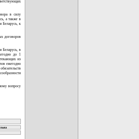
етствующих
овора в силу
ь, а также в
и Беларусь, к
ых договоров
и Беларусь, в
егодно до 1
ытекающих из
лов ежегодно
обязательств
есообразности
ному вопросу
ельна