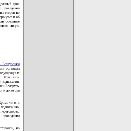
дельный срок
о проведении
ии сторон по
роцесса и об
или основные
занным лицом
в Республики
ыми органами
еждународных
и. При этом
 подписании:
ики Беларусь,
ого договора
роме того, к
 подписанию,
переговорах,
 проведении
стороной, по