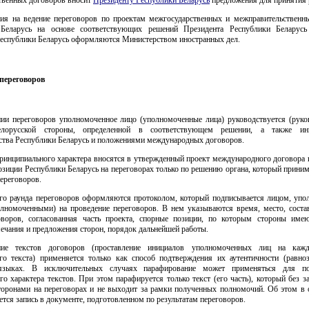
ия на ведение переговоров по проектам межгосударственных и межправительственн
 Беларусь на основе соответствующих решений Президента Республики Беларусь
еспублики Беларусь оформляются Министерством иностранных дел.
переговоров
нии переговоров уполномоченное лицо (уполномоченные лица) руководствуется (руко
елорусской стороны, определенной в соответствующем решении, а также и
ьства Республики Беларусь и положениями международных договоров.
ринципиального характера вносятся в утвержденный проект международного договора 
зиции Республики Беларусь на переговорах только по решению органа, который прини
ереговоров.
го раунда переговоров оформляются протоколом, который подписывается лицом, уп
олномоченными) на проведение переговоров. В нем указываются время, место, состав
оворов, согласованная часть проекта, спорные позиции, по которым стороны име
ечания и предложения сторон, порядок дальнейшей работы.
ние текстов договоров (проставление инициалов уполномоченных лиц на кажд
ого текста) применяется только как способ подтверждения их аутентичности (равноз
языках. В исключительных случаях парафирование может применяться для по
го характера текстов. При этом парафируется только текст (его часть), который без 
сторонами на переговорах и не выходит за рамки полученных полномочий. Об этом в 
ется запись в документе, подготовленном по результатам переговоров.