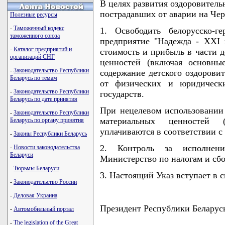
В целях развития оздоровитель
пострадавших от аварии на 
Полезные ресурсы
-
Таможенный кодекс
1. Освободить белорусско-ге
таможенного союза
предприятие "Надежда - XXI 
-
Каталог предприятий и
стоимость и прибыль в части 
организаций СНГ
ценностей (включая основны
-
Законодательство Республики
содержание детского оздоровит
Беларусь по темам
от физических и юридическ
-
Законодательство Республики
государств.
Беларусь по дате принятия
При нецелевом использовании
-
Законодательство Республики
материальных ценностей 
Беларусь по органу принятия
уплачиваются в соответствии с
-
Законы Республики Беларусь
2. Контроль за исполнен
-
Новости законодательства
Беларуси
Министерство по налогам и сбо
-
Тюрьмы Беларуси
3. Настоящий Указ вступает в с
-
Законодательство России
-
Деловая Украина
Президент Республики Бела
-
Автомобильный портал
-
The legislation of the Great