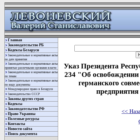
Главная
Законодательство РБ
Кодексы Беларуси
Законодательные и нормативные акты
по дате принятия
Законодательные и нормативные акты
Указ Президента Респу
принятые различными органами власти
Законодательные и нормативные акты
234 "Об освобождении 
по темам
Законодательные и нормативные акты
германского совме
по виду документы
Международное право в Беларуси
предприятия
Законодательство СССР
Законы других стран
Кодексы
Законодательство РФ
<< Наз
Право Украины
Полезные ресурсы
Контакты
Новости сайта
Поиск документа