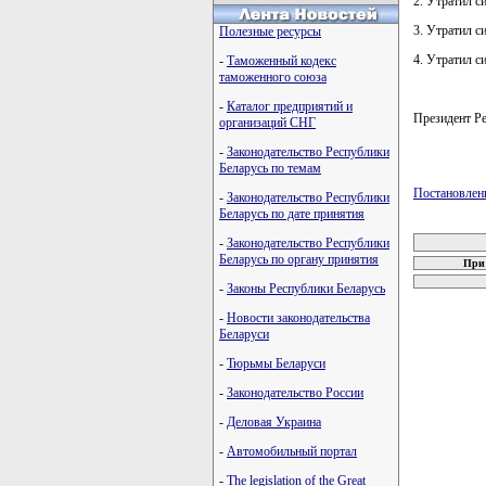
2. Утратил си
3. Утратил с
Полезные ресурсы
4. Утратил с
-
Таможенный кодекс
таможенного союза
-
Каталог предприятий и
Президент 
организаций СНГ
-
Законодательство Республики
Беларусь по темам
Постановлен
-
Законодательство Республики
Беларусь по дате принятия
карта новых
-
Законодательство Республики
Беларусь по органу принятия
При 
-
Законы Республики Беларусь
-
Новости законодательства
Беларуси
-
Тюрьмы Беларуси
-
Законодательство России
-
Деловая Украина
-
Автомобильный портал
-
The legislation of the Great