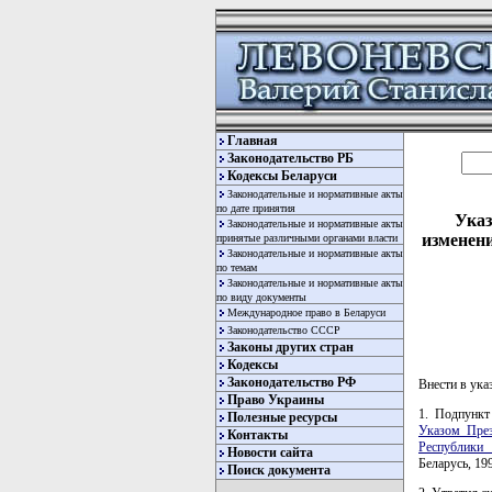
Главная
Законодательство РБ
Кодексы Беларуси
Законодательные и нормативные акты
по дате принятия
Указ
Законодательные и нормативные акты
изменени
принятые различными органами власти
Законодательные и нормативные акты
по темам
Законодательные и нормативные акты
по виду документы
Международное право в Беларуси
Законодательство СССР
Законы других стран
Кодексы
Законодательство РФ
Внести в ука
Право Украины
1. Подпункт
Полезные ресурсы
Указом През
Контакты
Республики 
Новости сайта
Беларусь, 199
Поиск документа