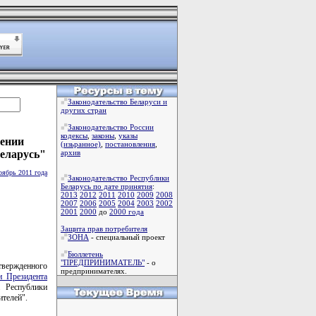
Законодательство Беларуси и
других стран
Законодательство России
кодексы
,
законы
,
указы
сении
(изьранное)
,
постановления
,
Беларусь"
архив
оябрь 2011 года
Законодательство Республики
Беларусь по дате принятия
:
2013
2012
2011
2010
2009
2008
2007
2006
2005
2004
2003
2002
2001
2000
до
2000 года
Защита прав потребителя
ЗОНА
- специальный проект
Бюллетень
"ПРЕДПРИНИМАТЕЛЬ"
- о
твержденного
предпринимателях.
 Президента
а Республики
ителей".