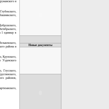
Пружанского и
 Глубокского,
Чашникского,
 Добрушского,
ктябрьского,
а 1 единицу в
Зельвенского,
Новые документы
кого района и
о, Крупского,
и Узденского
, Глусского,
руглянского,
ого районов,
артизанского,