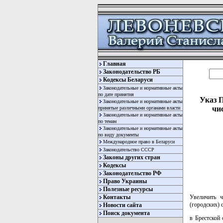
Главная
Законодательство РБ
Кодексы Беларуси
Законодательные и нормативные акты
по дате принятия
Указ П
Законодательные и нормативные акты
чи
принятые различными органами власти
Законодательные и нормативные акты
по темам
Законодательные и нормативные акты
по виду документы
Международное право в Беларуси
Законодательство СССР
Законы других стран
Кодексы
Законодательство РФ
Право Украины
Полезные ресурсы
Контакты
Увеличить 
(городских) с
Новости сайта
Поиск документа
в Брестской 