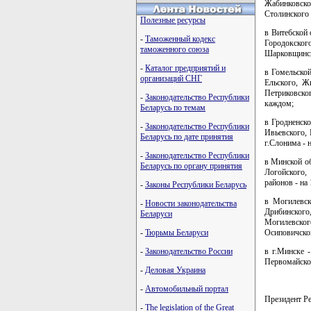
Жабинковског
Столинского 
Полезные ресурсы
в Витебской 
-
Таможенный кодекс
Городокског
таможенного союза
Шарковщинск
-
Каталог предприятий и
в Гомельской
организаций СНГ
Ельского, Ж
Петриковског
-
Законодательство Республики
каждом;
Беларусь по темам
в Гродненско
-
Законодательство Республики
Ивьевского, 
Беларусь по дате принятия
г.Слонима - 
-
Законодательство Республики
в Минской об
Беларусь по органу принятия
Логойского,
районов - на
-
Законы Республики Беларусь
в Могилевск
-
Новости законодательства
Дрибинского
Беларуси
Могилевског
-
Тюрьмы Беларуси
Осиповичског
-
Законодательство России
в г.Минске -
Первомайског
-
Деловая Украина
-
Автомобильный портал
Президент 
-
The legislation of the Great