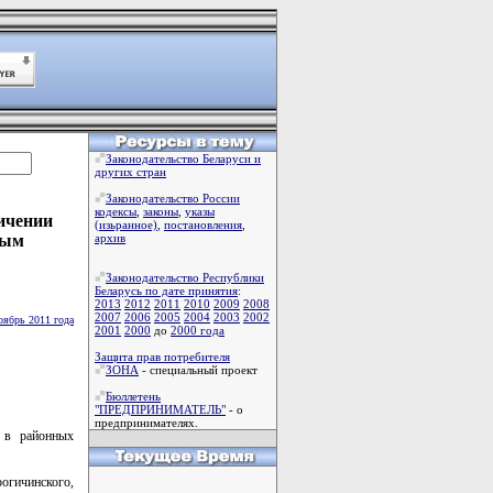
Законодательство Беларуси и
других стран
Законодательство России
кодексы
,
законы
,
указы
личении
(изьранное)
,
постановления
,
ным
архив
Законодательство Республики
Беларусь по дате принятия
:
2013
2012
2011
2010
2009
2008
2007
2006
2005
2004
2003
2002
оябрь 2011 года
2001
2000
до
2000 года
Защита прав потребителя
ЗОНА
- специальный проект
Бюллетень
"ПРЕДПРИНИМАТЕЛЬ"
- о
предпринимателях.
 в районных
рогичинского,