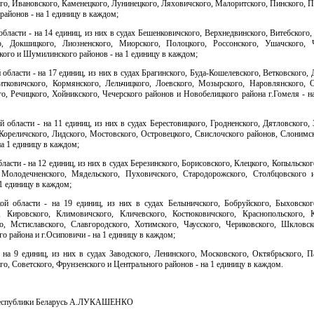
о, Ивановского, Каменецкого, Лунинецкого, Ляховичского, Малоритского, Пинского, 
районов - на 1 единицу в каждом;
области - на 14 единиц, из них в судах Бешенковичского, Верхнедвинского, Витебского,
о, Докшицкого, Лиозненского, Миорского, Полоцкого, Россонского, Ушачского, 
ого и Шумилинского районов - на 1 единицу в каждом;
 области - на 17 единиц, из них в судах Брагинского, Буда-Кошелевского, Ветковского,
итковичского, Кормянского, Лельчицкого, Лоевского, Мозырского, Наровлянского, О
о, Речицкого, Хойникского, Чечерского районов и Новобелицкого района г.Гомеля - н
й области - на 11 единиц, из них в судах Берестовицкого, Гродненского, Дятловского, 
Кореличского, Лидского, Мостовского, Островецкого, Свислочского районов, Слонимс
на 1 единицу в каждом;
ласти - на 12 единиц, из них в судах Березинского, Борисовского, Клецкого, Копыльског
 Молодечненского, Мядельского, Пуховичского, Стародорожского, Столбцовского 
 1 единицу в каждом;
ой области - на 19 единиц, из них в судах Белыничского, Бобруйского, Быховского
, Кировского, Климовичского, Кличевского, Костюковичского, Краснопольского, К
о, Мстиславского, Славгородского, Хотимского, Чаусского, Чериковского, Шкловск
о района и г.Осиповичи - на 1 единицу в каждом;
 на 9 единиц, из них в судах Заводского, Ленинского, Московского, Октябрьского, П
о, Советского, Фрунзенского и Центрального районов - на 1 единицу в каждом.
Республики Беларусь А.ЛУКАШЕНКО